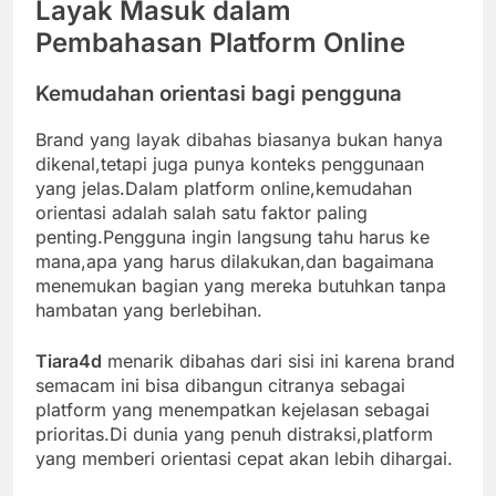
Layak Masuk dalam
Pembahasan Platform Online
Kemudahan orientasi bagi pengguna
Brand yang layak dibahas biasanya bukan hanya
dikenal,tetapi juga punya konteks penggunaan
yang jelas.Dalam platform online,kemudahan
orientasi adalah salah satu faktor paling
penting.Pengguna ingin langsung tahu harus ke
mana,apa yang harus dilakukan,dan bagaimana
menemukan bagian yang mereka butuhkan tanpa
hambatan yang berlebihan.
Tiara4d
menarik dibahas dari sisi ini karena brand
semacam ini bisa dibangun citranya sebagai
platform yang menempatkan kejelasan sebagai
prioritas.Di dunia yang penuh distraksi,platform
yang memberi orientasi cepat akan lebih dihargai.