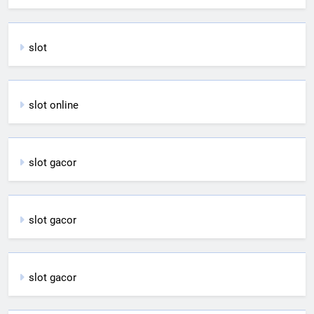
slot
slot online
slot gacor
slot gacor
slot gacor