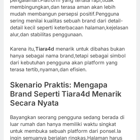
pengalaman.Platform yang tertata rapi,tidak
membingungkan,dan terasa aman akan lebih
mudah membangun persepsi positif.Pengguna
sering menilai kualitas sebuah brand dari detail-
detail kecil seperti keterbacaan halaman,kejelasan
alur,dan stabilitas penggunaan.
Karena itu,
Tiara4d
menarik untuk dibahas bukan
hanya sebagai nama brand,tetapi sebagai simbol
dari kebutuhan pengguna akan platform yang
terasa tertib,nyaman,dan efisien.
Skenario Praktis: Mengapa
Brand Seperti Tiara4d Menarik
Secara Nyata
Bayangkan seorang pengguna sedang berada di
luar rumah dan hanya memiliki waktu singkat
untuk membuka sebuah platform dari ponsel.Ia
ingin semuanya berjalan ringkas.Halaman harus