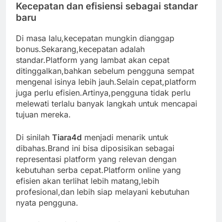
Kecepatan dan efisiensi sebagai standar
baru
Di masa lalu,kecepatan mungkin dianggap
bonus.Sekarang,kecepatan adalah
standar.Platform yang lambat akan cepat
ditinggalkan,bahkan sebelum pengguna sempat
mengenal isinya lebih jauh.Selain cepat,platform
juga perlu efisien.Artinya,pengguna tidak perlu
melewati terlalu banyak langkah untuk mencapai
tujuan mereka.
Di sinilah
Tiara4d
menjadi menarik untuk
dibahas.Brand ini bisa diposisikan sebagai
representasi platform yang relevan dengan
kebutuhan serba cepat.Platform online yang
efisien akan terlihat lebih matang,lebih
profesional,dan lebih siap melayani kebutuhan
nyata pengguna.