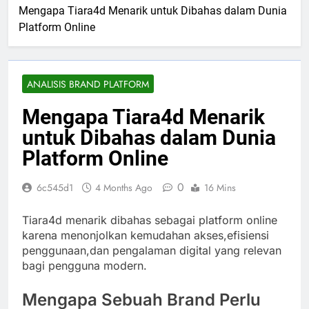
Mengapa Tiara4d Menarik untuk Dibahas dalam Dunia
Platform Online
ANALISIS BRAND PLATFORM
Mengapa Tiara4d Menarik
untuk Dibahas dalam Dunia
Platform Online
0
6c545d1
4 Months Ago
16 Mins
Tiara4d menarik dibahas sebagai platform online
karena menonjolkan kemudahan akses,efisiensi
penggunaan,dan pengalaman digital yang relevan
bagi pengguna modern.
Mengapa Sebuah Brand Perlu