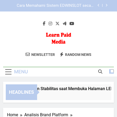
Skip
Cara Memahami Sistem LEBAH4D secara
to
Bertahap
content
Mengenal Struktur Menu KAYA787 yang
Sederhana, Efisien, dan Mudah Dipahami
Tips Meningkatkan Stabilitas saat Membuka
Halaman LEBAH4D
Cara Memahami Sistem EDWINSLOT secara
Bertahap
Learn Paid
Pelajari Strategi Iklan Berbayar Dengan
Cara Memahami Sistem LEBAH4D secara
NEWSLETTER
RANDOM NEWS
Bertahap
Media
Learn Paid Media. Panduan Untuk
Mengenal Struktur Menu KAYA787 yang
Pengiklan Digital Pemula Hingga
Sederhana, Efisien, dan Mudah Dipahami
MENU
Profesional.
ips Meningkatkan Stabilitas saat Membuka Halaman LEBAH4D
HEADLINES
Weeks Ago
Home
Analisis Brand Platform