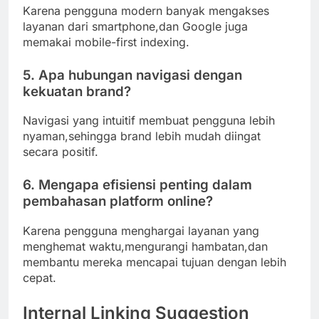
Karena pengguna modern banyak mengakses
layanan dari smartphone,dan Google juga
memakai mobile-first indexing.
5. Apa hubungan navigasi dengan
kekuatan brand?
Navigasi yang intuitif membuat pengguna lebih
nyaman,sehingga brand lebih mudah diingat
secara positif.
6. Mengapa efisiensi penting dalam
pembahasan platform online?
Karena pengguna menghargai layanan yang
menghemat waktu,mengurangi hambatan,dan
membantu mereka mencapai tujuan dengan lebih
cepat.
Internal Linking Suggestion