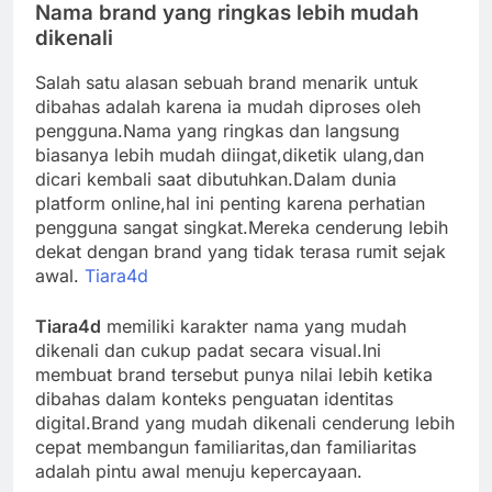
Nama brand yang ringkas lebih mudah
dikenali
Salah satu alasan sebuah brand menarik untuk
dibahas adalah karena ia mudah diproses oleh
pengguna.Nama yang ringkas dan langsung
biasanya lebih mudah diingat,diketik ulang,dan
dicari kembali saat dibutuhkan.Dalam dunia
platform online,hal ini penting karena perhatian
pengguna sangat singkat.Mereka cenderung lebih
dekat dengan brand yang tidak terasa rumit sejak
awal.
Tiara4d
Tiara4d
memiliki karakter nama yang mudah
dikenali dan cukup padat secara visual.Ini
membuat brand tersebut punya nilai lebih ketika
dibahas dalam konteks penguatan identitas
digital.Brand yang mudah dikenali cenderung lebih
cepat membangun familiaritas,dan familiaritas
adalah pintu awal menuju kepercayaan.