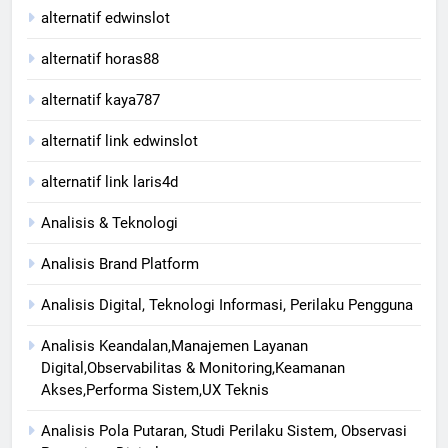
alternatif edwinslot
alternatif horas88
alternatif kaya787
alternatif link edwinslot
alternatif link laris4d
Analisis & Teknologi
Analisis Brand Platform
Analisis Digital, Teknologi Informasi, Perilaku Pengguna
Analisis Keandalan,Manajemen Layanan
Digital,Observabilitas & Monitoring,Keamanan
Akses,Performa Sistem,UX Teknis
Analisis Pola Putaran, Studi Perilaku Sistem, Observasi