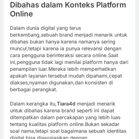
Dibahas dalam Konteks Platform
Online
Dalam dunia digital yang terus
berkembang,sebuah brand menjadi menarik untuk
dibahas bukan hanya karena namanya sering
muncul,tetapi karena ia punya relevansi dengan
cara pengguna berinteraksi secara online.Saat
ini,pengguna tidak lagi menilai platform hanya dari
penampilan luar.Mereka lebih memperhatikan
apakah layanan tersebut mudah dipahami,cepat
diakses,nyaman digunakan,dan konsisten di
berbagai perangkat.
Dalam kerangka itu,
Tiara4d
menjadi menarik
untuk dibahas karena brand seperti ini dapat
ditempatkan dalam percakapan yang lebih luas
tentang kualitas platform online.Bukan sekadar
soal nama,tetapi soal bagaimana sebuah identitas
digital bisa diasosiasikan dengan