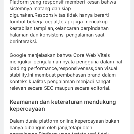
Platform yang responsif memberi kesan bahwa
sistemnya matang dan siap
digunakan.Responsivitas tidak hanya berarti
tombol bekerja cepat,tetapi juga mencakup
kestabilan tampilan,kelancaran perpindahan
halaman,dan konsistensi pengalaman saat
berinteraksi.
Google menjelaskan bahwa Core Web Vitals
mengukur pengalaman nyata pengguna dalam hal
loading performance,responsiveness,dan visual
stability.Ini membuat pembahasan brand dalam
konteks kualitas pengalaman menjadi sangat
relevan secara SEO maupun secara editorial.
Keamanan dan keteraturan mendukung
kepercayaan
Dalam dunia platform online,kepercayaan bukan
hanya dibangun oleh janji,tetapi oleh