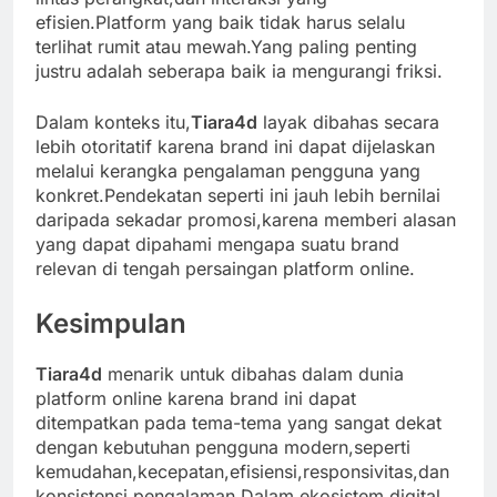
efisien.Platform yang baik tidak harus selalu
terlihat rumit atau mewah.Yang paling penting
justru adalah seberapa baik ia mengurangi friksi.
Dalam konteks itu,
Tiara4d
layak dibahas secara
lebih otoritatif karena brand ini dapat dijelaskan
melalui kerangka pengalaman pengguna yang
konkret.Pendekatan seperti ini jauh lebih bernilai
daripada sekadar promosi,karena memberi alasan
yang dapat dipahami mengapa suatu brand
relevan di tengah persaingan platform online.
Kesimpulan
Tiara4d
menarik untuk dibahas dalam dunia
platform online karena brand ini dapat
ditempatkan pada tema-tema yang sangat dekat
dengan kebutuhan pengguna modern,seperti
kemudahan,kecepatan,efisiensi,responsivitas,dan
konsistensi pengalaman.Dalam ekosistem digital