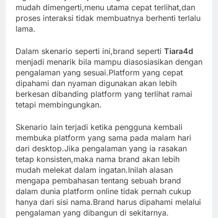
mudah dimengerti,menu utama cepat terlihat,dan
proses interaksi tidak membuatnya berhenti terlalu
lama.
Dalam skenario seperti ini,brand seperti
Tiara4d
menjadi menarik bila mampu diasosiasikan dengan
pengalaman yang sesuai.Platform yang cepat
dipahami dan nyaman digunakan akan lebih
berkesan dibanding platform yang terlihat ramai
tetapi membingungkan.
Skenario lain terjadi ketika pengguna kembali
membuka platform yang sama pada malam hari
dari desktop.Jika pengalaman yang ia rasakan
tetap konsisten,maka nama brand akan lebih
mudah melekat dalam ingatan.Inilah alasan
mengapa pembahasan tentang sebuah brand
dalam dunia platform online tidak pernah cukup
hanya dari sisi nama.Brand harus dipahami melalui
pengalaman yang dibangun di sekitarnya.