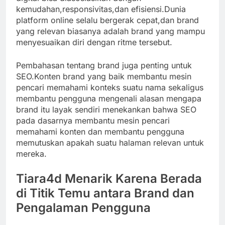
kemudahan,responsivitas,dan efisiensi.Dunia
platform online selalu bergerak cepat,dan brand
yang relevan biasanya adalah brand yang mampu
menyesuaikan diri dengan ritme tersebut.
Pembahasan tentang brand juga penting untuk
SEO.Konten brand yang baik membantu mesin
pencari memahami konteks suatu nama sekaligus
membantu pengguna mengenali alasan mengapa
brand itu layak sendiri menekankan bahwa SEO
pada dasarnya membantu mesin pencari
memahami konten dan membantu pengguna
memutuskan apakah suatu halaman relevan untuk
mereka.
Tiara4d Menarik Karena Berada
di Titik Temu antara Brand dan
Pengalaman Pengguna