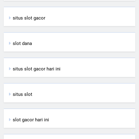
situs slot gacor
slot dana
situs slot gacor hari ini
situs slot
slot gacor hari ini