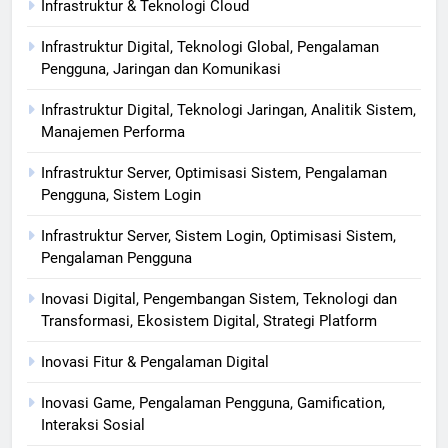
Infrastruktur & Teknologi Cloud
Infrastruktur Digital, Teknologi Global, Pengalaman
Pengguna, Jaringan dan Komunikasi
Infrastruktur Digital, Teknologi Jaringan, Analitik Sistem,
Manajemen Performa
Infrastruktur Server, Optimisasi Sistem, Pengalaman
Pengguna, Sistem Login
Infrastruktur Server, Sistem Login, Optimisasi Sistem,
Pengalaman Pengguna
Inovasi Digital, Pengembangan Sistem, Teknologi dan
Transformasi, Ekosistem Digital, Strategi Platform
Inovasi Fitur & Pengalaman Digital
Inovasi Game, Pengalaman Pengguna, Gamification,
Interaksi Sosial