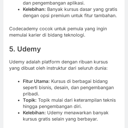
dan pengembangan aplikasi.
Kelebihan:
Banyak kursus dasar yang gratis
dengan opsi premium untuk fitur tambahan.
Codecademy cocok untuk pemula yang ingin
memulai karier di bidang teknologi.
5. Udemy
Udemy adalah platform dengan ribuan kursus
yang dibuat oleh instruktur dari seluruh dunia:
Fitur Utama:
Kursus di berbagai bidang
seperti bisnis, desain, dan pengembangan
pribadi.
Topik:
Topik mulai dari keterampilan teknis
hingga pengembangan diri.
Kelebihan:
Udemy menawarkan banyak
kursus gratis selain yang berbayar.