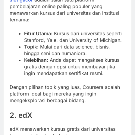
pembelajaran online paling populer yang
menawarkan kursus dari universitas dan institusi
ternama:
Fitur Utama:
Kursus dari universitas seperti
Stanford, Yale, dan University of Michigan.
Topik:
Mulai dari data science, bisnis,
hingga seni dan humaniora.
Kelebihan:
Anda dapat mengakses kursus
gratis dengan opsi untuk membayar jika
ingin mendapatkan sertifikat resmi.
Dengan pilihan topik yang luas, Coursera adalah
platform ideal bagi mereka yang ingin
mengeksplorasi berbagai bidang.
2. edX
edX menawarkan kursus gratis dari universitas