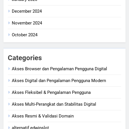
December 2024
November 2024
October 2024
Categories
Akses Browser dan Pengalaman Pengguna Digital
Akses Digital dan Pengalaman Pengguna Modern
Akses Fleksibel & Pengalaman Pengguna
Akses Multi-Perangkat dan Stabilitas Digital
Akses Resmi & Validasi Domain
alternatif edwinslot