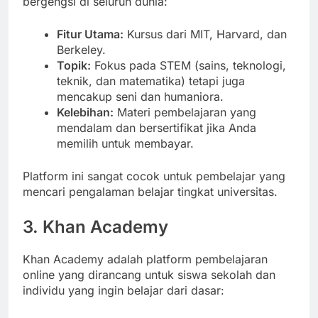
bergengsi di seluruh dunia:
Fitur Utama:
Kursus dari MIT, Harvard, dan
Berkeley.
Topik:
Fokus pada STEM (sains, teknologi,
teknik, dan matematika) tetapi juga
mencakup seni dan humaniora.
Kelebihan:
Materi pembelajaran yang
mendalam dan bersertifikat jika Anda
memilih untuk membayar.
Platform ini sangat cocok untuk pembelajar yang
mencari pengalaman belajar tingkat universitas.
3. Khan Academy
Khan Academy adalah platform pembelajaran
online yang dirancang untuk siswa sekolah dan
individu yang ingin belajar dari dasar: