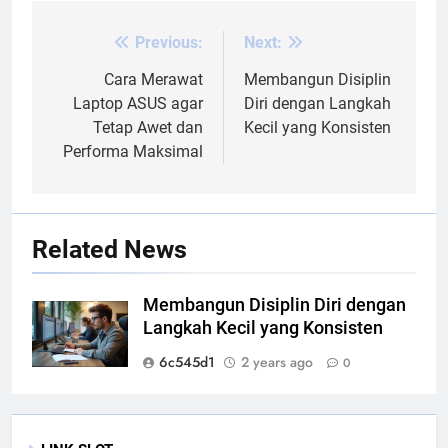
Previous:
Next:
Post
navigation
Cara Merawat
Membangun Disiplin
Laptop ASUS agar
Diri dengan Langkah
Tetap Awet dan
Kecil yang Konsisten
Performa Maksimal
Related News
Membangun Disiplin Diri dengan
Langkah Kecil yang Konsisten
6c545d1
2 years ago
0