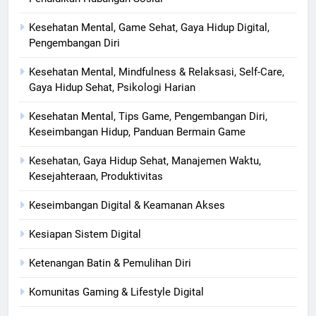
Kesehatan Mental, Game Sehat, Gaya Hidup Digital,
Pengembangan Diri
Kesehatan Mental, Mindfulness & Relaksasi, Self-Care,
Gaya Hidup Sehat, Psikologi Harian
Kesehatan Mental, Tips Game, Pengembangan Diri,
Keseimbangan Hidup, Panduan Bermain Game
Kesehatan, Gaya Hidup Sehat, Manajemen Waktu,
Kesejahteraan, Produktivitas
Keseimbangan Digital & Keamanan Akses
Kesiapan Sistem Digital
Ketenangan Batin & Pemulihan Diri
Komunitas Gaming & Lifestyle Digital