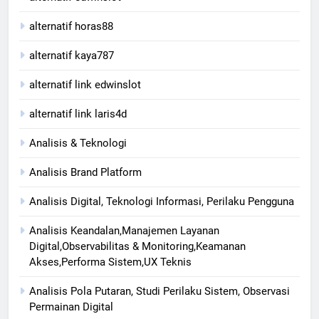
alternatif horas88
alternatif kaya787
alternatif link edwinslot
alternatif link laris4d
Analisis & Teknologi
Analisis Brand Platform
Analisis Digital, Teknologi Informasi, Perilaku Pengguna
Analisis Keandalan,Manajemen Layanan
Digital,Observabilitas & Monitoring,Keamanan
Akses,Performa Sistem,UX Teknis
Analisis Pola Putaran, Studi Perilaku Sistem, Observasi
Permainan Digital