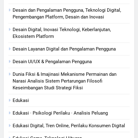
Desain dan Pengalaman Pengguna, Teknologi Digital,
Pengembangan Platform, Desain dan Inovasi
Desain Digital, Inovasi Teknologi, Keberlanjutan,
Ekosistem Platform
Desain Layanan Digital dan Pengalaman Pengguna
Desain UI/UX & Pengalaman Pengguna
Dunia Fiksi & Imajinasi Mekanisme Permainan dan
Narasi Analisis Sistem Pertarungan Filosofi
Keseimbangan Studi Strategi Fiksi
Edukasi
Edukasi · Psikologi Perilaku · Analisis Peluang
Edukasi Digital, Tren Online, Perilaku Konsumen Digital