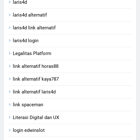
laris4d
laris4d alternatif
laris4d link alternatif
laris4d login
Legalitas Platform
link alternatif horas88
link alternatif kaya787
link alternatif laris4d
link spaceman
Literasi Digital dan UX
login edwinslot