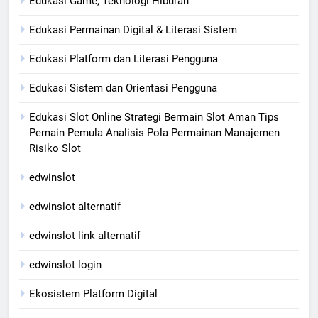
Edukasi Game, Teknologi Hiburan
Edukasi Permainan Digital & Literasi Sistem
Edukasi Platform dan Literasi Pengguna
Edukasi Sistem dan Orientasi Pengguna
Edukasi Slot Online Strategi Bermain Slot Aman Tips
Pemain Pemula Analisis Pola Permainan Manajemen
Risiko Slot
edwinslot
edwinslot alternatif
edwinslot link alternatif
edwinslot login
Ekosistem Platform Digital