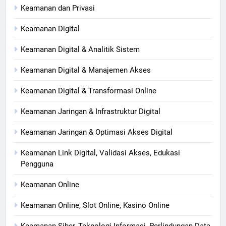
Keamanan dan Privasi
Keamanan Digital
Keamanan Digital & Analitik Sistem
Keamanan Digital & Manajemen Akses
Keamanan Digital & Transformasi Online
Keamanan Jaringan & Infrastruktur Digital
Keamanan Jaringan & Optimasi Akses Digital
Keamanan Link Digital, Validasi Akses, Edukasi
Pengguna
Keamanan Online
Keamanan Online, Slot Online, Kasino Online
Keamanan Siber, Teknologi Informasi, Perlindungan Data,