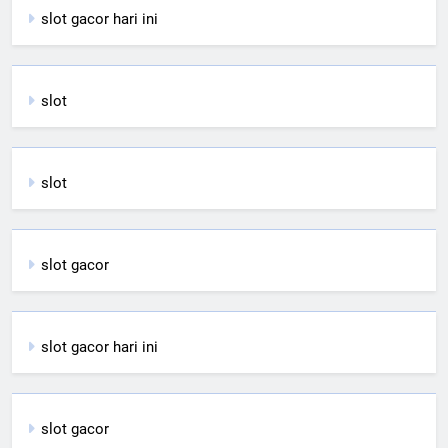
slot gacor hari ini
slot
slot
slot gacor
slot gacor hari ini
slot gacor