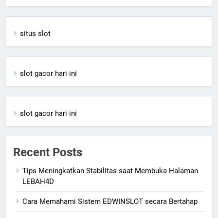
situs slot
slot gacor hari ini
slot gacor hari ini
Recent Posts
Tips Meningkatkan Stabilitas saat Membuka Halaman
LEBAH4D
Cara Memahami Sistem EDWINSLOT secara Bertahap