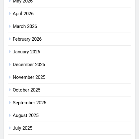
May 2026
April 2026
March 2026
February 2026
January 2026
December 2025
November 2025
October 2025
September 2025
August 2025
July 2025