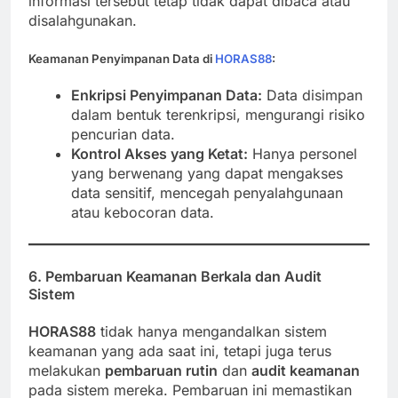
informasi tersebut tetap tidak dapat dibaca atau
disalahgunakan.
Keamanan Penyimpanan Data di
HORAS88
:
Enkripsi Penyimpanan Data:
Data disimpan
dalam bentuk terenkripsi, mengurangi risiko
pencurian data.
Kontrol Akses yang Ketat:
Hanya personel
yang berwenang yang dapat mengakses
data sensitif, mencegah penyalahgunaan
atau kebocoran data.
6. Pembaruan Keamanan Berkala dan Audit
Sistem
HORAS88
tidak hanya mengandalkan sistem
keamanan yang ada saat ini, tetapi juga terus
melakukan
pembaruan rutin
dan
audit keamanan
pada sistem mereka. Pembaruan ini memastikan