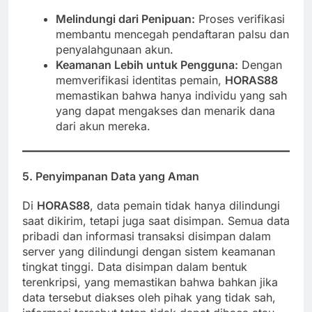
Melindungi dari Penipuan:
Proses verifikasi
membantu mencegah pendaftaran palsu dan
penyalahgunaan akun.
Keamanan Lebih untuk Pengguna:
Dengan
memverifikasi identitas pemain,
HORAS88
memastikan bahwa hanya individu yang sah
yang dapat mengakses dan menarik dana
dari akun mereka.
5. Penyimpanan Data yang Aman
Di
HORAS88
, data pemain tidak hanya dilindungi
saat dikirim, tetapi juga saat disimpan. Semua data
pribadi dan informasi transaksi disimpan dalam
server yang dilindungi dengan sistem keamanan
tingkat tinggi. Data disimpan dalam bentuk
terenkripsi, yang memastikan bahwa bahkan jika
data tersebut diakses oleh pihak yang tidak sah,