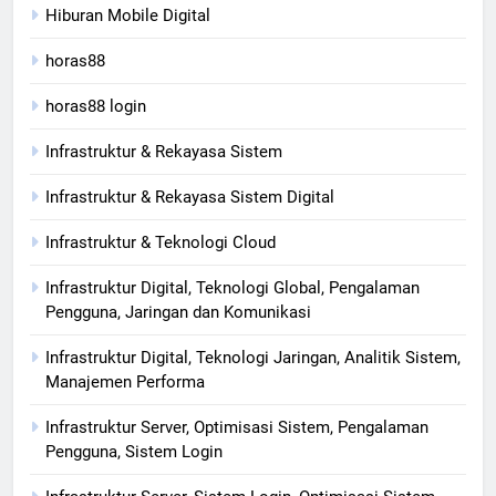
Hiburan Mobile Digital
horas88
horas88 login
Infrastruktur & Rekayasa Sistem
Infrastruktur & Rekayasa Sistem Digital
Infrastruktur & Teknologi Cloud
Infrastruktur Digital, Teknologi Global, Pengalaman
Pengguna, Jaringan dan Komunikasi
Infrastruktur Digital, Teknologi Jaringan, Analitik Sistem,
Manajemen Performa
Infrastruktur Server, Optimisasi Sistem, Pengalaman
Pengguna, Sistem Login