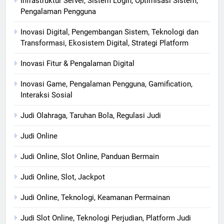
Infrastruktur Server, Sistem Login, Optimisasi Sistem,
Pengalaman Pengguna
Inovasi Digital, Pengembangan Sistem, Teknologi dan
Transformasi, Ekosistem Digital, Strategi Platform
Inovasi Fitur & Pengalaman Digital
Inovasi Game, Pengalaman Pengguna, Gamification,
Interaksi Sosial
Judi Olahraga, Taruhan Bola, Regulasi Judi
Judi Online
Judi Online, Slot Online, Panduan Bermain
Judi Online, Slot, Jackpot
Judi Online, Teknologi, Keamanan Permainan
Judi Slot Online, Teknologi Perjudian, Platform Judi