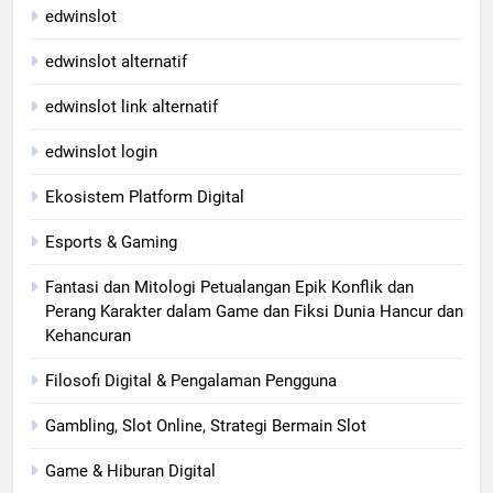
edwinslot
edwinslot alternatif
edwinslot link alternatif
edwinslot login
Ekosistem Platform Digital
Esports & Gaming
Fantasi dan Mitologi Petualangan Epik Konflik dan
Perang Karakter dalam Game dan Fiksi Dunia Hancur dan
Kehancuran
Filosofi Digital & Pengalaman Pengguna
Gambling, Slot Online, Strategi Bermain Slot
Game & Hiburan Digital