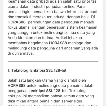
Keamanan data pribadi adalah salah satu prioritas
utama dalam industri perjudian online. Para
pemain ingin memastikan bahwa informasi pribadi
dan transaksi mereka terlindungi dengan baik. Di
HORAS88
, perlindungan data pengguna menjadi
fokus utama, dengan penerapan sistem keamanan
yang canggih untuk melindungi semua data yang
Anda kirimkan dan terima. Artikel ini akan
membahas bagaimana
HORAS88
menjaga dan
melindungi data pengguna dari ancaman yang ada
di dunia maya.
1. Teknologi Enkripsi SSL 128-bit
Salah satu langkah utama yang diambil oleh
HORAS88
untuk melindungi data pemain adalah
penggunaan
enkripsi SSL 128-bit
. Teknologi
enkripsi ini memastikan bahwa semua data yang
dikirimkan antara pemain dan server situs