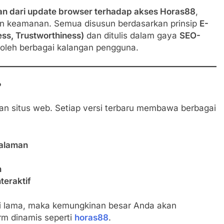
kan dari update browser terhadap akses Horas88
,
upun keamanan. Semua disusun berdasarkan prinsip
E-
ess, Trustworthiness)
dan ditulis dalam gaya
SEO-
 oleh berbagai kalangan pengguna.
?
n situs web. Setiap versi terbaru membawa berbagai
alaman
n
teraktif
i lama, maka kemungkinan besar Anda akan
m dinamis seperti
horas88
.