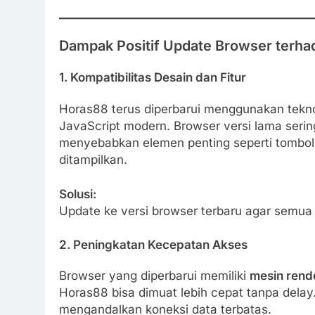
Dampak Positif Update Browser terh
1.
Kompatibilitas Desain dan Fitur
Horas88 terus diperbarui menggunakan tekno
JavaScript modern. Browser versi lama serin
menyebabkan elemen penting seperti tombol lo
ditampilkan.
Solusi:
Update ke versi browser terbaru agar semua 
2.
Peningkatan Kecepatan Akses
Browser yang diperbarui memiliki
mesin rende
Horas88 bisa dimuat lebih cepat tanpa delay
mengandalkan koneksi data terbatas.