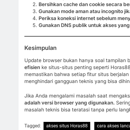
Bersihkan cache dan cookie secara be
Gunakan mode aman atau incognito jik
Periksa koneksi internet sebelum meny
Gunakan DNS publik untuk akses yang l
Kesimpulan
Update browser bukan hanya soal tampilan ba
efisien
ke situs-situs penting seperti Horas
memastikan bahwa setiap fitur situs berjalan 
menghindari gangguan teknis yang bisa dihin
Jika Anda mengalami masalah saat mengak
adalah versi browser yang digunakan.
Serin
masalah teknis bisa teratasi tanpa perlu langk
Tagged:
akses situs Horas88
cara akses lanc