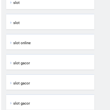
slot
slot
slot online
slot gacor
slot gacor
slot gacor