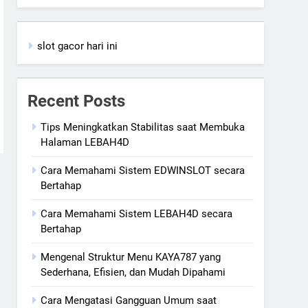
slot gacor hari ini
Recent Posts
Tips Meningkatkan Stabilitas saat Membuka
Halaman LEBAH4D
Cara Memahami Sistem EDWINSLOT secara
Bertahap
Cara Memahami Sistem LEBAH4D secara
Bertahap
Mengenal Struktur Menu KAYA787 yang
Sederhana, Efisien, dan Mudah Dipahami
Cara Mengatasi Gangguan Umum saat