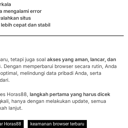
rkala
a mengalami error
alahkan situs
ebih cepat dan stabil
ru, tetapi juga soal
akses yang aman, lancar, dan
88. Dengan memperbarui browser secara rutin, Anda
optimal, melindungi data pribadi Anda, serta
dari.
ses Horas88,
langkah pertama yang harus dicek
gkali, hanya dengan melakukan update, semua
ah lanjut.
ar Horas88
keamanan browser terbaru