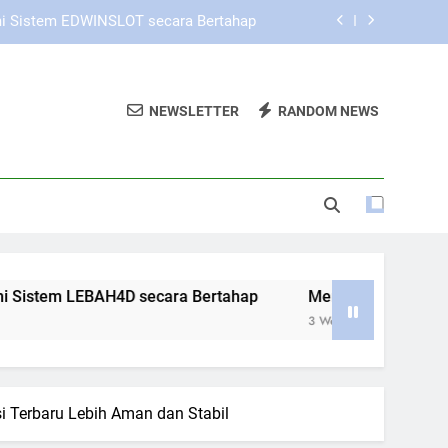
 Sistem EDWINSLOT secara Bertahap
mi Sistem LEBAH4D secara Bertahap
derhana, Efisien, dan Mudah Dipahami
NEWSLETTER
RANDOM NEWS
litas saat Membuka Halaman LEBAH4D
 Pengiklan Digital Pemula Hingga Profesional.
 Sistem EDWINSLOT secara Bertahap
mi Sistem LEBAH4D secara Bertahap
derhana, Efisien, dan Mudah Dipahami
BAH4D secara Bertahap
Mengenal Struktur Menu KAYA7
3 Weeks Ago
 Terbaru Lebih Aman dan Stabil