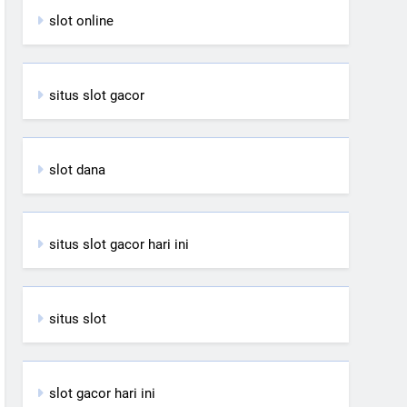
slot online
situs slot gacor
slot dana
situs slot gacor hari ini
situs slot
slot gacor hari ini