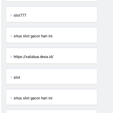
slot777
situs slot gacor hari ini
https://salubua.desa.id/
slot
situs slot gacor hari ini