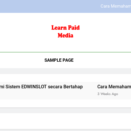
Cara Memahami
Cara Memaha
Mengenal Struktur Menu KAYA787 yang Se
rn Paid Media
Tips Meningkatkan Stabi
trategi Iklan Berbayar Dengan Learn Paid Media. Panduan Untuk
Cara Memahami
SAMPLE PAGE
Cara Memaha
Mengenal Struktur Menu KAYA787 yang Se
DWINSLOT secara Bertahap
Cara Memahami Sistem LE
3 Weeks Ago