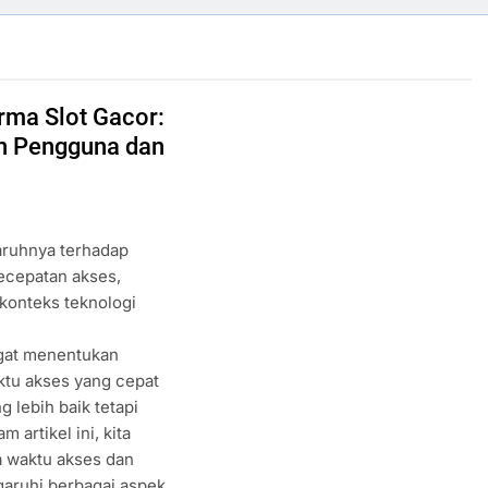
rma Slot Gacor:
n Pengguna dan
garuhnya terhadap
ecepatan akses,
konteks teknologi
ngat menentukan
aktu akses yang cepat
lebih baik tetapi
 artikel ini, kita
 waktu akses dan
aruhi berbagai aspek