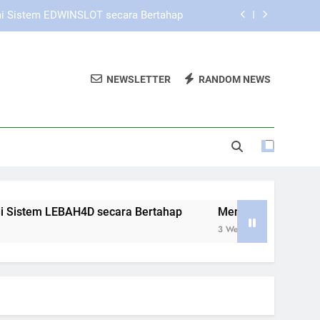
 Sistem EDWINSLOT secara Bertahap
mi Sistem LEBAH4D secara Bertahap
derhana, Efisien, dan Mudah Dipahami
NEWSLETTER
RANDOM NEWS
litas saat Membuka Halaman LEBAH4D
 Pengiklan Digital Pemula Hingga Profesional.
 Sistem EDWINSLOT secara Bertahap
mi Sistem LEBAH4D secara Bertahap
derhana, Efisien, dan Mudah Dipahami
BAH4D secara Bertahap
Mengenal Struktur Menu KAYA7
3 Weeks Ago