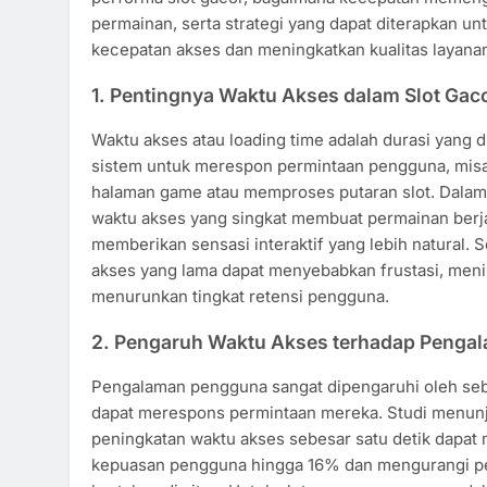
permainan, serta strategi yang dapat diterapkan u
kecepatan akses dan meningkatkan kualitas layana
1. Pentingnya Waktu Akses dalam Slot Gac
Waktu akses atau loading time adalah durasi yang 
sistem untuk merespon permintaan pengguna, mi
halaman game atau memproses putaran slot. Dalam 
waktu akses yang singkat membuat permainan berja
memberikan sensasi interaktif yang lebih natural. 
akses yang lama dapat menyebabkan frustasi, meni
menurunkan tingkat retensi pengguna.
2. Pengaruh Waktu Akses terhadap Penga
Pengalaman pengguna sangat dipengaruhi oleh seb
dapat merespons permintaan mereka. Studi menun
peningkatan waktu akses sebesar satu detik dapa
kepuasan pengguna hingga 16% dan mengurangi p