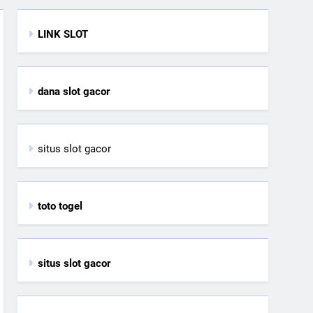
LINK SLOT
dana slot gacor
situs slot gacor
toto togel
situs slot gacor