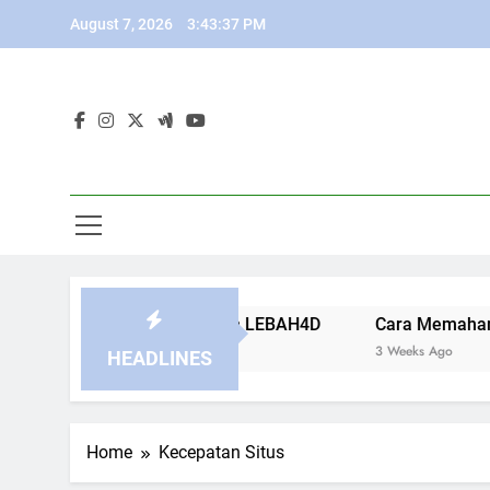
Skip
August 7, 2026
3:43:38 PM
to
content
Lea
Pelajari S
at Membuka Halaman LEBAH4D
Cara Memahami Sistem E
3 Weeks Ago
HEADLINES
Home
Kecepatan Situs