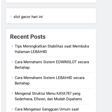
slot gacor hari ini
Recent Posts
Tips Meningkatkan Stabilitas saat Membuka
Halaman LEBAH4D
Cara Memahami Sistem EDWINSLOT secara
Bertahap
Cara Memahami Sistem LEBAH4D secara
Bertahap
Mengenal Struktur Menu KAYA787 yang
Sederhana, Efisien, dan Mudah Dipahami
Cara Mengatasi Gangguan Umum saat