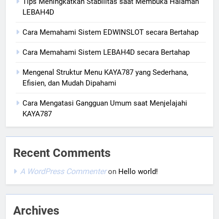
Tips Meningkatkan Stabilitas saat Membuka Halaman
LEBAH4D
Cara Memahami Sistem EDWINSLOT secara Bertahap
Cara Memahami Sistem LEBAH4D secara Bertahap
Mengenal Struktur Menu KAYA787 yang Sederhana,
Efisien, dan Mudah Dipahami
Cara Mengatasi Gangguan Umum saat Menjelajahi
KAYA787
Recent Comments
A WordPress Commenter
on
Hello world!
Archives