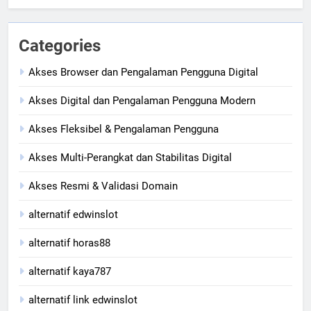
Categories
Akses Browser dan Pengalaman Pengguna Digital
Akses Digital dan Pengalaman Pengguna Modern
Akses Fleksibel & Pengalaman Pengguna
Akses Multi-Perangkat dan Stabilitas Digital
Akses Resmi & Validasi Domain
alternatif edwinslot
alternatif horas88
alternatif kaya787
alternatif link edwinslot