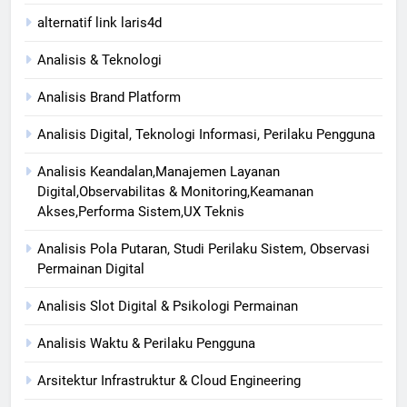
alternatif link laris4d
Analisis & Teknologi
Analisis Brand Platform
Analisis Digital, Teknologi Informasi, Perilaku Pengguna
Analisis Keandalan,Manajemen Layanan
Digital,Observabilitas & Monitoring,Keamanan
Akses,Performa Sistem,UX Teknis
Analisis Pola Putaran, Studi Perilaku Sistem, Observasi
Permainan Digital
Analisis Slot Digital & Psikologi Permainan
Analisis Waktu & Perilaku Pengguna
Arsitektur Infrastruktur & Cloud Engineering