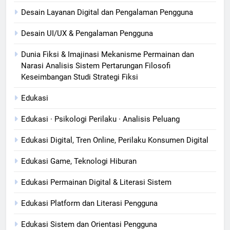
Desain Layanan Digital dan Pengalaman Pengguna
Desain UI/UX & Pengalaman Pengguna
Dunia Fiksi & Imajinasi Mekanisme Permainan dan
Narasi Analisis Sistem Pertarungan Filosofi
Keseimbangan Studi Strategi Fiksi
Edukasi
Edukasi · Psikologi Perilaku · Analisis Peluang
Edukasi Digital, Tren Online, Perilaku Konsumen Digital
Edukasi Game, Teknologi Hiburan
Edukasi Permainan Digital & Literasi Sistem
Edukasi Platform dan Literasi Pengguna
Edukasi Sistem dan Orientasi Pengguna