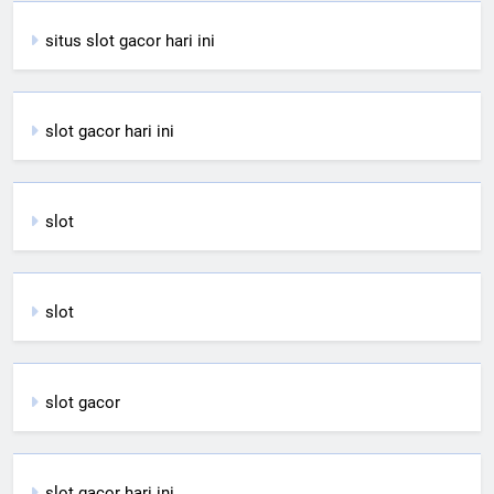
situs slot gacor hari ini
slot gacor hari ini
slot
slot
slot gacor
slot gacor hari ini