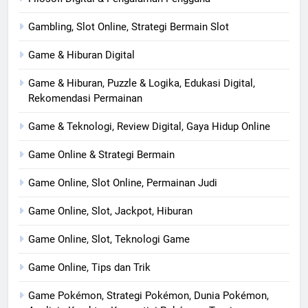
Gambling, Slot Online, Strategi Bermain Slot
Game & Hiburan Digital
Game & Hiburan, Puzzle & Logika, Edukasi Digital,
Rekomendasi Permainan
Game & Teknologi, Review Digital, Gaya Hidup Online
Game Online & Strategi Bermain
Game Online, Slot Online, Permainan Judi
Game Online, Slot, Jackpot, Hiburan
Game Online, Slot, Teknologi Game
Game Online, Tips dan Trik
Game Pokémon, Strategi Pokémon, Dunia Pokémon,