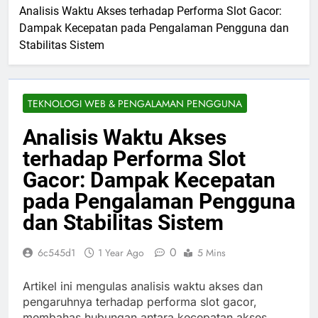
Analisis Waktu Akses terhadap Performa Slot Gacor:
Dampak Kecepatan pada Pengalaman Pengguna dan
Stabilitas Sistem
TEKNOLOGI WEB & PENGALAMAN PENGGUNA
Analisis Waktu Akses
terhadap Performa Slot
Gacor: Dampak Kecepatan
pada Pengalaman Pengguna
dan Stabilitas Sistem
0
6c545d1
1 Year Ago
5 Mins
Artikel ini mengulas analisis waktu akses dan
pengaruhnya terhadap performa slot gacor,
membahas hubungan antara kecepatan akses,