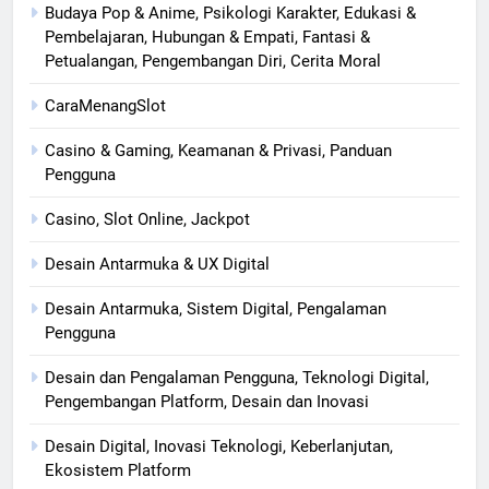
Budaya Pop & Anime, Psikologi Karakter, Edukasi &
Pembelajaran, Hubungan & Empati, Fantasi &
Petualangan, Pengembangan Diri, Cerita Moral
CaraMenangSlot
Casino & Gaming, Keamanan & Privasi, Panduan
Pengguna
Casino, Slot Online, Jackpot
Desain Antarmuka & UX Digital
Desain Antarmuka, Sistem Digital, Pengalaman
Pengguna
Desain dan Pengalaman Pengguna, Teknologi Digital,
Pengembangan Platform, Desain dan Inovasi
Desain Digital, Inovasi Teknologi, Keberlanjutan,
Ekosistem Platform