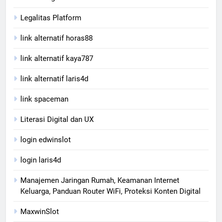
Legalitas Platform
link alternatif horas88
link alternatif kaya787
link alternatif laris4d
link spaceman
Literasi Digital dan UX
login edwinslot
login laris4d
Manajemen Jaringan Rumah, Keamanan Internet
Keluarga, Panduan Router WiFi, Proteksi Konten Digital
MaxwinSlot