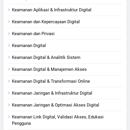
Keamanan Aplikasi & Infrastruktur Digital
Keamanan dan Kepercayaan Digital
Keamanan dan Privasi
Keamanan Digital
Keamanan Digital & Analitik Sistem
Keamanan Digital & Manajemen Akses
Keamanan Digital & Transformasi Online
Keamanan Jaringan & Infrastruktur Digital
Keamanan Jaringan & Optimasi Akses Digital
Keamanan Link Digital, Validasi Akses, Edukasi
Pengguna