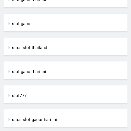
slot gacor
situs slot thailand
slot gacor hari ini
slot777
situs slot gacor hari ini