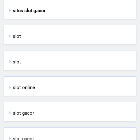
situs slot gacor
slot
slot
slot online
slot gacor
slot gacor