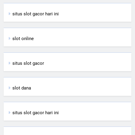
situs slot gacor hari ini
slot online
situs slot gacor
slot dana
situs slot gacor hari ini