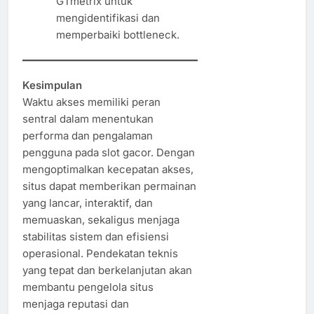
GTmetrix untuk
mengidentifikasi dan
memperbaiki bottleneck.
Kesimpulan
Waktu akses memiliki peran
sentral dalam menentukan
performa dan pengalaman
pengguna pada slot gacor. Dengan
mengoptimalkan kecepatan akses,
situs dapat memberikan permainan
yang lancar, interaktif, dan
memuaskan, sekaligus menjaga
stabilitas sistem dan efisiensi
operasional. Pendekatan teknis
yang tepat dan berkelanjutan akan
membantu pengelola situs
menjaga reputasi dan