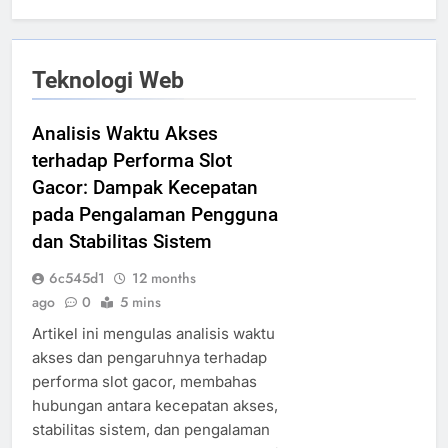
Teknologi Web
Analisis Waktu Akses
terhadap Performa Slot
Gacor: Dampak Kecepatan
pada Pengalaman Pengguna
dan Stabilitas Sistem
6c545d1
12 months
ago
0
5 mins
Artikel ini mengulas analisis waktu
akses dan pengaruhnya terhadap
performa slot gacor, membahas
hubungan antara kecepatan akses,
stabilitas sistem, dan pengalaman