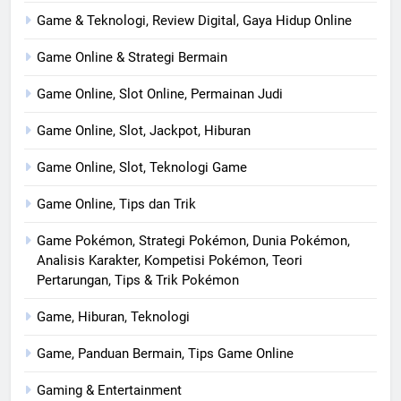
Game & Teknologi, Review Digital, Gaya Hidup Online
Game Online & Strategi Bermain
Game Online, Slot Online, Permainan Judi
Game Online, Slot, Jackpot, Hiburan
Game Online, Slot, Teknologi Game
Game Online, Tips dan Trik
Game Pokémon, Strategi Pokémon, Dunia Pokémon,
Analisis Karakter, Kompetisi Pokémon, Teori
Pertarungan, Tips & Trik Pokémon
Game, Hiburan, Teknologi
Game, Panduan Bermain, Tips Game Online
Gaming & Entertainment