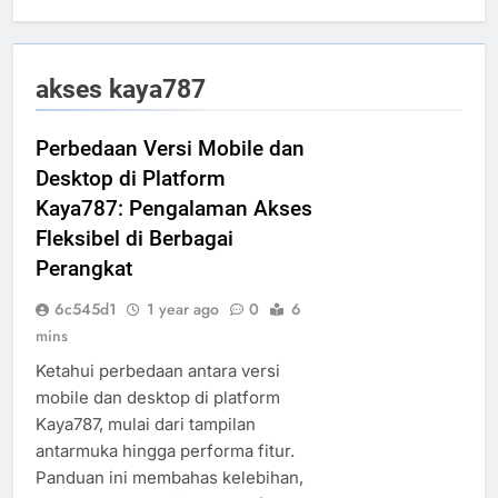
akses kaya787
Perbedaan Versi Mobile dan
Desktop di Platform
Kaya787: Pengalaman Akses
Fleksibel di Berbagai
Perangkat
6c545d1
1 year ago
0
6
mins
Ketahui perbedaan antara versi
mobile dan desktop di platform
Kaya787, mulai dari tampilan
antarmuka hingga performa fitur.
Panduan ini membahas kelebihan,