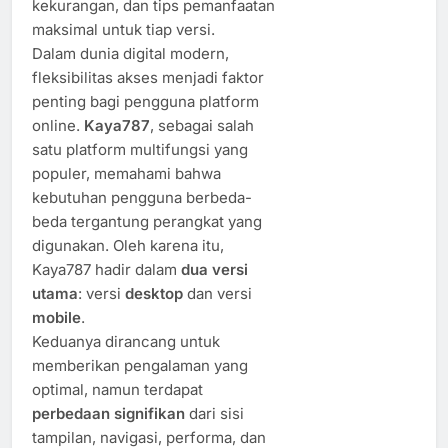
kekurangan, dan tips pemanfaatan
maksimal untuk tiap versi.
Dalam dunia digital modern,
fleksibilitas akses menjadi faktor
penting bagi pengguna platform
online.
Kaya787
, sebagai salah
satu platform multifungsi yang
populer, memahami bahwa
kebutuhan pengguna berbeda-
beda tergantung perangkat yang
digunakan. Oleh karena itu,
Kaya787 hadir dalam
dua versi
utama
: versi
desktop
dan versi
mobile
.
Keduanya dirancang untuk
memberikan pengalaman yang
optimal, namun terdapat
perbedaan signifikan
dari sisi
tampilan, navigasi, performa, dan