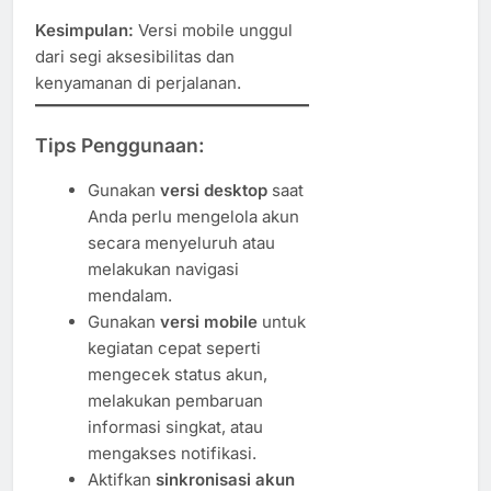
Kesimpulan:
Versi mobile unggul
dari segi aksesibilitas dan
kenyamanan di perjalanan.
Tips Penggunaan:
Gunakan
versi desktop
saat
Anda perlu mengelola akun
secara menyeluruh atau
melakukan navigasi
mendalam.
Gunakan
versi mobile
untuk
kegiatan cepat seperti
mengecek status akun,
melakukan pembaruan
informasi singkat, atau
mengakses notifikasi.
Aktifkan
sinkronisasi akun