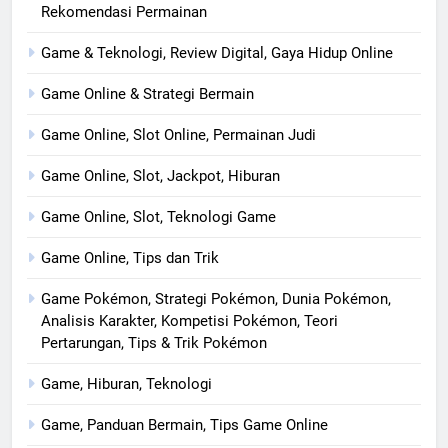
Rekomendasi Permainan
Game & Teknologi, Review Digital, Gaya Hidup Online
Game Online & Strategi Bermain
Game Online, Slot Online, Permainan Judi
Game Online, Slot, Jackpot, Hiburan
Game Online, Slot, Teknologi Game
Game Online, Tips dan Trik
Game Pokémon, Strategi Pokémon, Dunia Pokémon,
Analisis Karakter, Kompetisi Pokémon, Teori
Pertarungan, Tips & Trik Pokémon
Game, Hiburan, Teknologi
Game, Panduan Bermain, Tips Game Online