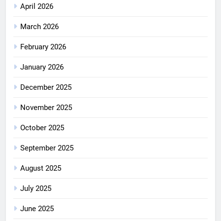
April 2026
March 2026
February 2026
January 2026
December 2025
November 2025
October 2025
September 2025
August 2025
July 2025
June 2025