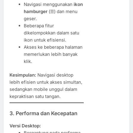
Navigasi menggunakan
ikon
hamburger
(☰) dan menu
geser.
Beberapa fitur
dikelompokkan dalam satu
ikon untuk efisiensi.
Akses ke beberapa halaman
memerlukan lebih banyak
klik.
Kesimpulan:
Navigasi desktop
lebih efisien untuk akses simultan,
sedangkan mobile unggul dalam
kepraktisan satu tangan.
3.
Performa dan Kecepatan
Versi Desktop:
Bergantung pada performa