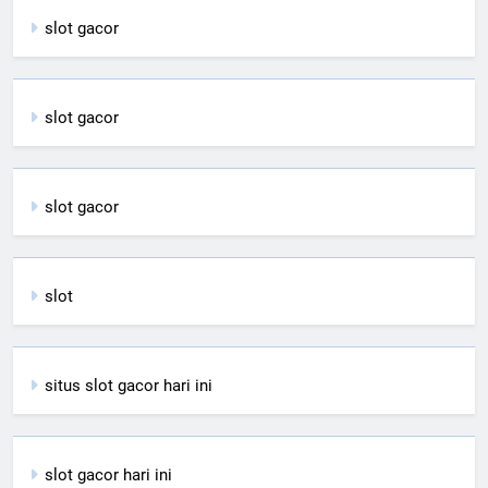
slot gacor
slot gacor
slot gacor
slot
situs slot gacor hari ini
slot gacor hari ini