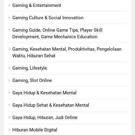
Gaming & Entertainment
Gaming Culture & Social Innovation
Gaming Guide, Online Game Tips, Player Skill
Development, Game Mechanics Education
Gaming, Kesehatan Mental, Produktivitas, Pengelolaan
Waktu, Hiburan Sehat
Gaming, Lifestyle
Gaming, Slot Online
Gaya Hidup & Kesehatan Mental
Gaya Hidup Sehat & Kesehatan Mental
Gaya Hidup, Hiburan, Judi Online
Hiburan Mobile Digital