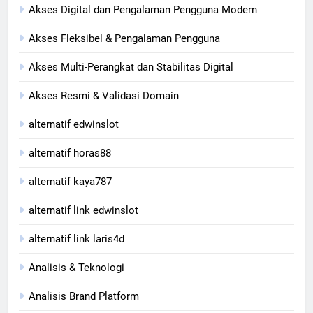
Akses Digital dan Pengalaman Pengguna Modern
Akses Fleksibel & Pengalaman Pengguna
Akses Multi-Perangkat dan Stabilitas Digital
Akses Resmi & Validasi Domain
alternatif edwinslot
alternatif horas88
alternatif kaya787
alternatif link edwinslot
alternatif link laris4d
Analisis & Teknologi
Analisis Brand Platform