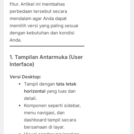
fitur. Artikel ini membahas
perbedaan tersebut secara
mendalam agar Anda dapat
memilih versi yang paling sesuai
dengan kebutuhan dan kondisi
Anda.
1.
Tampilan Antarmuka (User
Interface)
Versi Desktop:
Tampil dengan
tata letak
horizontal
yang luas dan
detail.
Komponen seperti sidebar,
menu navigasi, dan
dashboard tampil secara
bersamaan di layar.