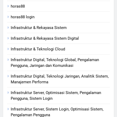
horas88
horas88 login
Infrastruktur & Rekayasa Sistem
Infrastruktur & Rekayasa Sistem Digital
Infrastruktur & Teknologi Cloud
Infrastruktur Digital, Teknologi Global, Pengalaman
Pengguna, Jaringan dan Komunikasi
Infrastruktur Digital, Teknologi Jaringan, Analitik Sistem,
Manajemen Performa
Infrastruktur Server, Optimisasi Sistem, Pengalaman
Pengguna, Sistem Login
Infrastruktur Server, Sistem Login, Optimisasi Sistem,
Pengalaman Pengguna