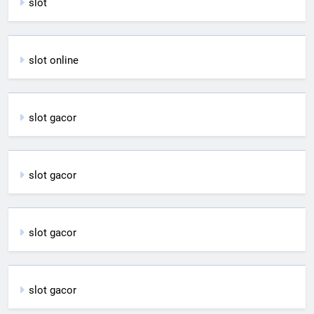
slot
slot online
slot gacor
slot gacor
slot gacor
slot gacor