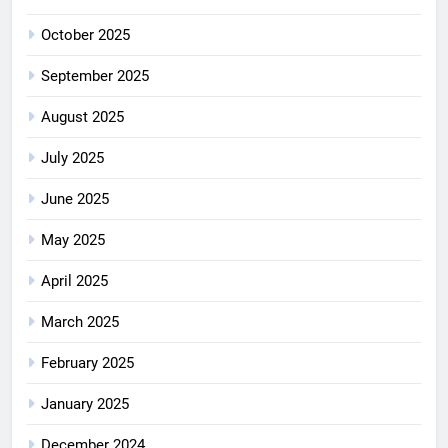
October 2025
September 2025
August 2025
July 2025
June 2025
May 2025
April 2025
March 2025
February 2025
January 2025
December 2024