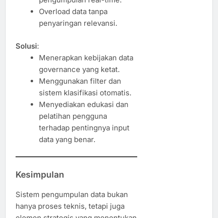
Overload data tanpa
penyaringan relevansi.
Solusi
:
Menerapkan kebijakan data
governance yang ketat.
Menggunakan filter dan
sistem klasifikasi otomatis.
Menyediakan edukasi dan
pelatihan pengguna
terhadap pentingnya input
data yang benar.
Kesimpulan
Sistem pengumpulan data bukan
hanya proses teknis, tetapi juga
elemen strategis yang menentukan