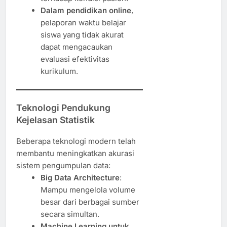
Dalam pendidikan online
,
pelaporan waktu belajar
siswa yang tidak akurat
dapat mengacaukan
evaluasi efektivitas
kurikulum.
Teknologi Pendukung
Kejelasan Statistik
Beberapa teknologi modern telah
membantu meningkatkan akurasi
sistem pengumpulan data:
Big Data Architecture
:
Mampu mengelola volume
besar dari berbagai sumber
secara simultan.
Machine Learning untuk