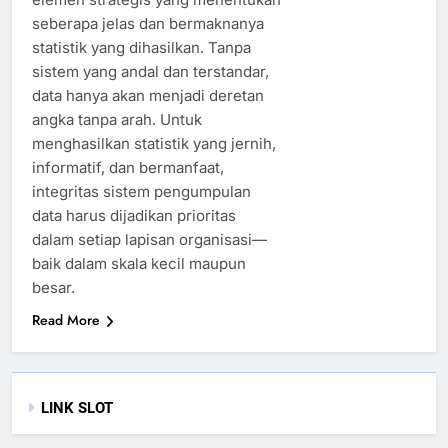
seberapa jelas dan bermaknanya
statistik yang dihasilkan. Tanpa
sistem yang andal dan terstandar,
data hanya akan menjadi deretan
angka tanpa arah. Untuk
menghasilkan statistik yang jernih,
informatif, dan bermanfaat,
integritas sistem pengumpulan
data harus dijadikan prioritas
dalam setiap lapisan organisasi—
baik dalam skala kecil maupun
besar.
Read More
LINK SLOT