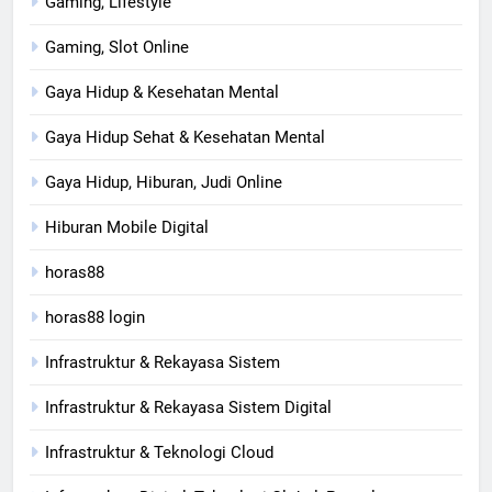
Gaming, Lifestyle
Gaming, Slot Online
Gaya Hidup & Kesehatan Mental
Gaya Hidup Sehat & Kesehatan Mental
Gaya Hidup, Hiburan, Judi Online
Hiburan Mobile Digital
horas88
horas88 login
Infrastruktur & Rekayasa Sistem
Infrastruktur & Rekayasa Sistem Digital
Infrastruktur & Teknologi Cloud