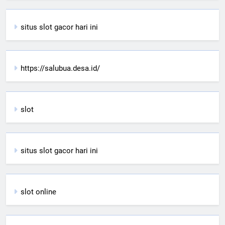
situs slot gacor hari ini
https://salubua.desa.id/
slot
situs slot gacor hari ini
slot online