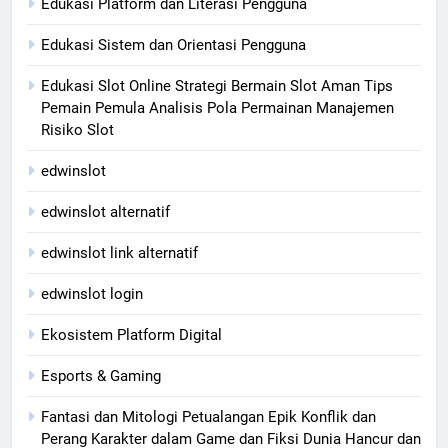
Edukasi Platform dan Literasi Pengguna
Edukasi Sistem dan Orientasi Pengguna
Edukasi Slot Online Strategi Bermain Slot Aman Tips
Pemain Pemula Analisis Pola Permainan Manajemen
Risiko Slot
edwinslot
edwinslot alternatif
edwinslot link alternatif
edwinslot login
Ekosistem Platform Digital
Esports & Gaming
Fantasi dan Mitologi Petualangan Epik Konflik dan
Perang Karakter dalam Game dan Fiksi Dunia Hancur dan