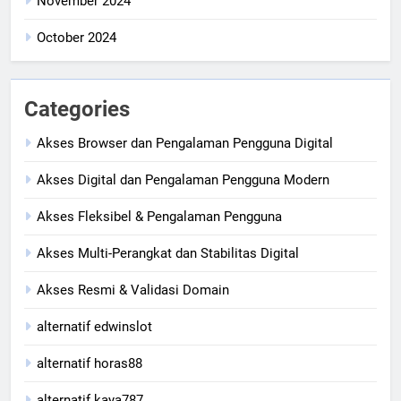
November 2024
October 2024
Categories
Akses Browser dan Pengalaman Pengguna Digital
Akses Digital dan Pengalaman Pengguna Modern
Akses Fleksibel & Pengalaman Pengguna
Akses Multi-Perangkat dan Stabilitas Digital
Akses Resmi & Validasi Domain
alternatif edwinslot
alternatif horas88
alternatif kaya787