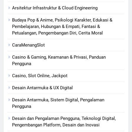
Arsitektur Infrastruktur & Cloud Engineering
Budaya Pop & Anime, Psikologi Karakter, Edukasi &
Pembelajaran, Hubungan & Empati, Fantasi &
Petualangan, Pengembangan Diri, Cerita Moral
CaraMenangSlot
Casino & Gaming, Keamanan & Privasi, Panduan
Pengguna
Casino, Slot Online, Jackpot
Desain Antarmuka & UX Digital
Desain Antarmuka, Sistem Digital, Pengalaman
Pengguna
Desain dan Pengalaman Pengguna, Teknologi Digital,
Pengembangan Platform, Desain dan Inovasi