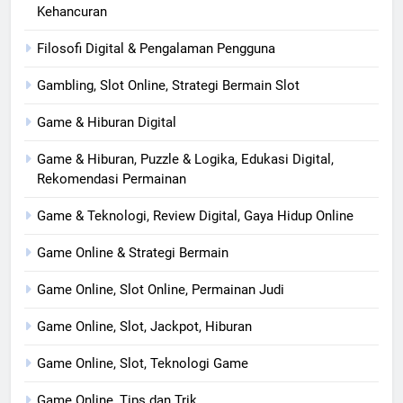
Kehancuran
Filosofi Digital & Pengalaman Pengguna
Gambling, Slot Online, Strategi Bermain Slot
Game & Hiburan Digital
Game & Hiburan, Puzzle & Logika, Edukasi Digital,
Rekomendasi Permainan
Game & Teknologi, Review Digital, Gaya Hidup Online
Game Online & Strategi Bermain
Game Online, Slot Online, Permainan Judi
Game Online, Slot, Jackpot, Hiburan
Game Online, Slot, Teknologi Game
Game Online, Tips dan Trik