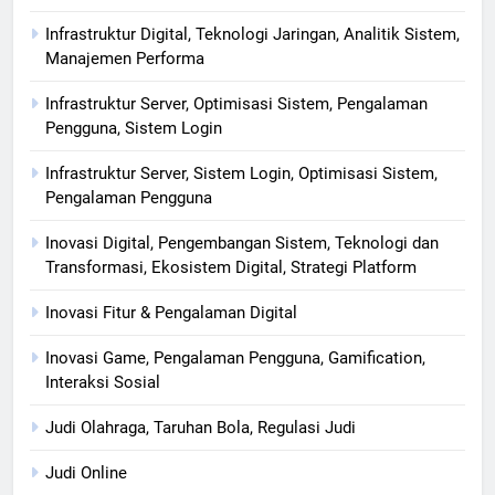
Infrastruktur Digital, Teknologi Jaringan, Analitik Sistem,
Manajemen Performa
Infrastruktur Server, Optimisasi Sistem, Pengalaman
Pengguna, Sistem Login
Infrastruktur Server, Sistem Login, Optimisasi Sistem,
Pengalaman Pengguna
Inovasi Digital, Pengembangan Sistem, Teknologi dan
Transformasi, Ekosistem Digital, Strategi Platform
Inovasi Fitur & Pengalaman Digital
Inovasi Game, Pengalaman Pengguna, Gamification,
Interaksi Sosial
Judi Olahraga, Taruhan Bola, Regulasi Judi
Judi Online