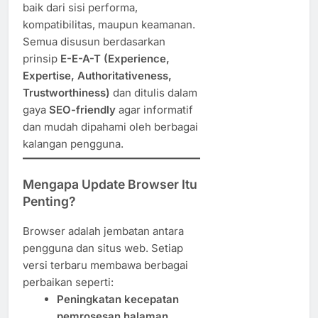
baik dari sisi performa,
kompatibilitas, maupun keamanan.
Semua disusun berdasarkan
prinsip
E-E-A-T (Experience,
Expertise, Authoritativeness,
Trustworthiness)
dan ditulis dalam
gaya
SEO-friendly
agar informatif
dan mudah dipahami oleh berbagai
kalangan pengguna.
Mengapa Update Browser Itu
Penting?
Browser adalah jembatan antara
pengguna dan situs web. Setiap
versi terbaru membawa berbagai
perbaikan seperti:
Peningkatan kecepatan
pemrosesan halaman