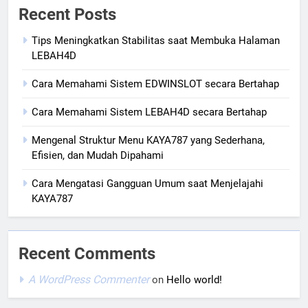
Recent Posts
Tips Meningkatkan Stabilitas saat Membuka Halaman
LEBAH4D
Cara Memahami Sistem EDWINSLOT secara Bertahap
Cara Memahami Sistem LEBAH4D secara Bertahap
Mengenal Struktur Menu KAYA787 yang Sederhana,
Efisien, dan Mudah Dipahami
Cara Mengatasi Gangguan Umum saat Menjelajahi
KAYA787
Recent Comments
A WordPress Commenter
on
Hello world!