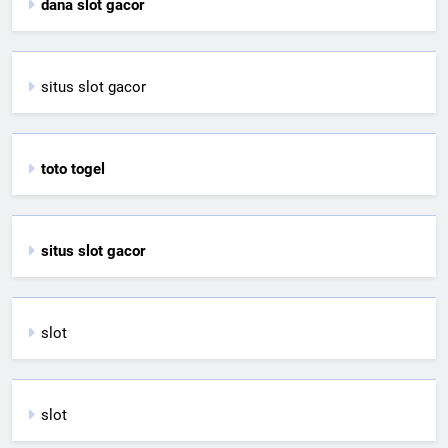
dana slot gacor
situs slot gacor
toto togel
situs slot gacor
slot
slot