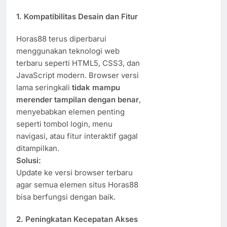
1.
Kompatibilitas Desain dan Fitur
Horas88 terus diperbarui
menggunakan teknologi web
terbaru seperti HTML5, CSS3, dan
JavaScript modern. Browser versi
lama seringkali
tidak mampu
merender tampilan dengan benar
,
menyebabkan elemen penting
seperti tombol login, menu
navigasi, atau fitur interaktif gagal
ditampilkan.
Solusi:
Update ke versi browser terbaru
agar semua elemen situs Horas88
bisa berfungsi dengan baik.
2.
Peningkatan Kecepatan Akses