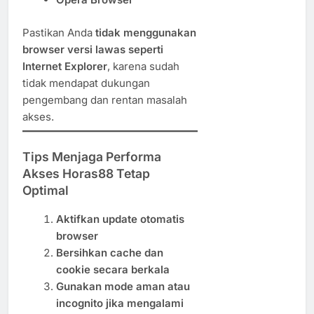
Pastikan Anda
tidak menggunakan
browser versi lawas seperti
Internet Explorer
, karena sudah
tidak mendapat dukungan
pengembang dan rentan masalah
akses.
Tips Menjaga Performa
Akses Horas88 Tetap
Optimal
Aktifkan update otomatis
browser
Bersihkan cache dan
cookie secara berkala
Gunakan mode aman atau
incognito jika mengalami