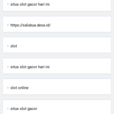
situs slot gacor hari ini
https://salubua.desa.id/
slot
situs slot gacor hari ini
slot online
situs slot gacor