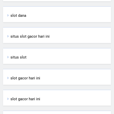
slot dana
situs slot gacor hari ini
situs slot
slot gacor hari ini
slot gacor hari ini