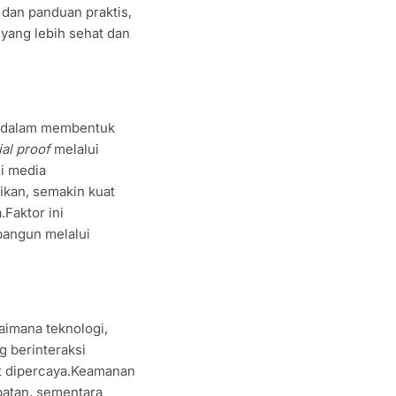
 dan panduan praktis,
yang lebih sehat dan
ng dalam membentuk
ial proof
melalui
di media
ikan, semakin kuat
.Faktor ini
bangun melalui
imana teknologi,
ng berinteraksi
t dipercaya.Keamanan
batan, sementara