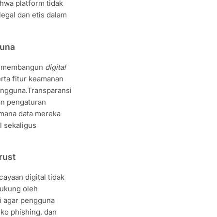
ahwa platform tidak
egal dan etis dalam
guna
am membangun
digital
erta fitur keamanan
ngguna.Transparansi
an pengaturan
ana data mereka
l sekaligus
rust
yaan digital tidak
dukung oleh
i agar pengguna
ko phishing, dan