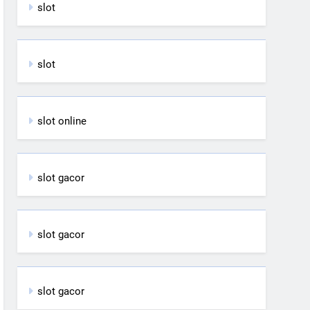
slot
slot
slot online
slot gacor
slot gacor
slot gacor