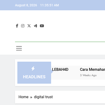
Skip
August 8, 2026
11:35:52 AM
to
content
Lea
Pelajari S
at Membuka Halaman LEBAH4D
Cara Memahami Sistem E
3 Weeks Ago
HEADLINES
Home
digital trust