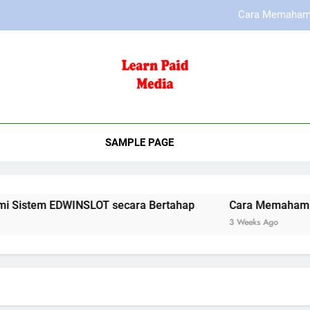
Cara Memahami
Cara Memaha
Mengenal Struktur Menu KAYA787 yang Se
rn Paid Media
Tips Meningkatkan Stabi
trategi Iklan Berbayar Dengan Learn Paid Media. Panduan Untuk
Cara Memahami
SAMPLE PAGE
Cara Memaha
Mengenal Struktur Menu KAYA787 yang Se
DWINSLOT secara Bertahap
Cara Memahami Sistem LE
3 Weeks Ago