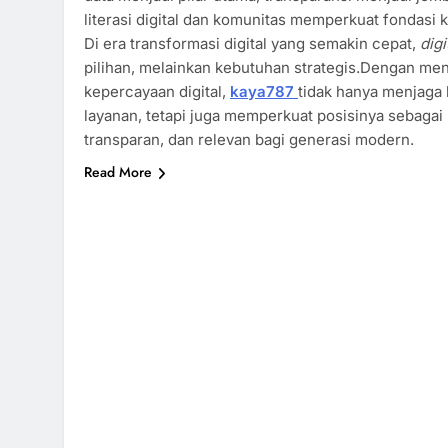
literasi digital dan komunitas memperkuat fondasi 
Di era transformasi digital yang semakin cepat,
digi
pilihan, melainkan kebutuhan strategis.Dengan m
kepercayaan digital,
kaya787
tidak hanya menjaga 
layanan, tetapi juga memperkuat posisinya sebagai 
transparan, dan relevan bagi generasi modern.
Read More