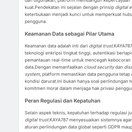
dan digunakan, platform membangun kepercayaan 
kuat.Pendekatan ini sejalan dengan prinsip
digital 
keterbukaan menjadi kunci untuk memperkuat hu
pengguna.
Keamanan Data sebagai Pilar Utama
Keamanan data adalah inti dari
digital trust
.KAYA78
teknologi enkripsi tingkat tinggi, autentikasi berlapi
pemantauan real-time untuk mencegah kebocoran 
data.Dengan memanfaatkan
cloud security
dan
dis
system
, platform memastikan data pengguna tetap
kondisi darurat.Ini bukan hanya soal perlindungan te
komitmen moral dalam menjaga hak privasi penggu
Peran Regulasi dan Kepatuhan
Selain aspek teknis, kepatuhan terhadap regulasi j
digital trust
.KAYA787 menyesuaikan sistemnya agar
aturan perlindungan data global seperti GDPR maup