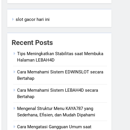
slot gacor hari ini
Recent Posts
Tips Meningkatkan Stabilitas saat Membuka
Halaman LEBAH4D
Cara Memahami Sistem EDWINSLOT secara
Bertahap
Cara Memahami Sistem LEBAH4D secara
Bertahap
Mengenal Struktur Menu KAYA787 yang
Sederhana, Efisien, dan Mudah Dipahami
Cara Mengatasi Gangguan Umum saat