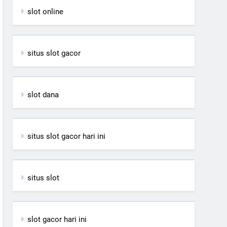
slot online
situs slot gacor
slot dana
situs slot gacor hari ini
situs slot
slot gacor hari ini