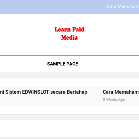
Cara Memahami
Cara Memaha
Mengenal Struktur Menu KAYA787 yang Se
rn Paid Media
Tips Meningkatkan Stabi
trategi Iklan Berbayar Dengan Learn Paid Media. Panduan Untuk
Cara Memahami
SAMPLE PAGE
Cara Memaha
Mengenal Struktur Menu KAYA787 yang Se
 EDWINSLOT secara Bertahap
Cara Memahami Sistem 
3 Weeks Ago