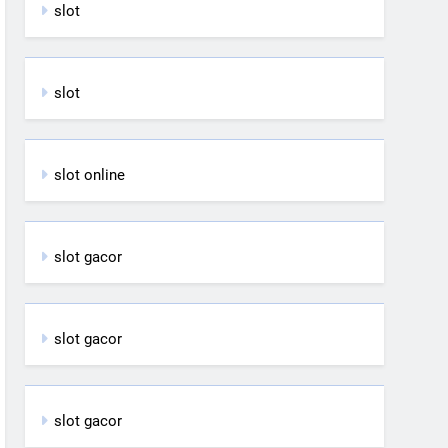
slot
slot
slot online
slot gacor
slot gacor
slot gacor