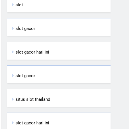
slot
slot gacor
slot gacor hari ini
slot gacor
situs slot thailand
slot gacor hari ini