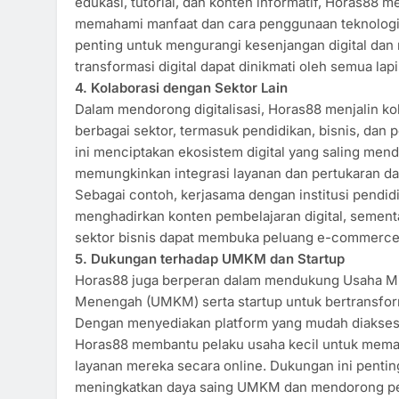
edukasi, tutorial, dan konten informatif, Horas88
memahami manfaat dan cara penggunaan teknologi d
penting untuk mengurangi kesenjangan digital da
transformasi digital dapat dinikmati oleh semua lapi
4. Kolaborasi dengan Sektor Lain
Dalam mendorong digitalisasi, Horas88 menjalin ko
berbagai sektor, termasuk pendidikan, bisnis, dan 
ini menciptakan ekosistem digital yang saling men
memungkinkan integrasi layanan dan pertukaran dat
Sebagai contoh, kerjasama dengan institusi pendid
menghadirkan konten pembelajaran digital, sement
sektor bisnis dapat membuka peluang e-commerce y
5. Dukungan terhadap UMKM dan Startup
Horas88 juga berperan dalam mendukung Usaha Mik
Menengah (UMKM) serta startup untuk bertransform
Dengan menyediakan platform yang mudah diakses
Horas88 membantu pelaku usaha kecil untuk mema
layanan mereka secara online. Dukungan ini pentin
meningkatkan daya saing UMKM dan mendorong p