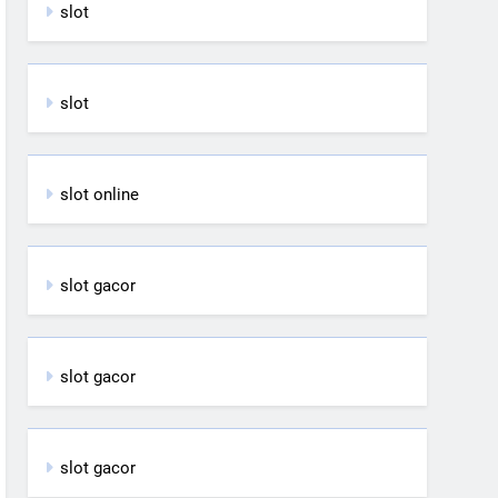
slot
slot
slot online
slot gacor
slot gacor
slot gacor