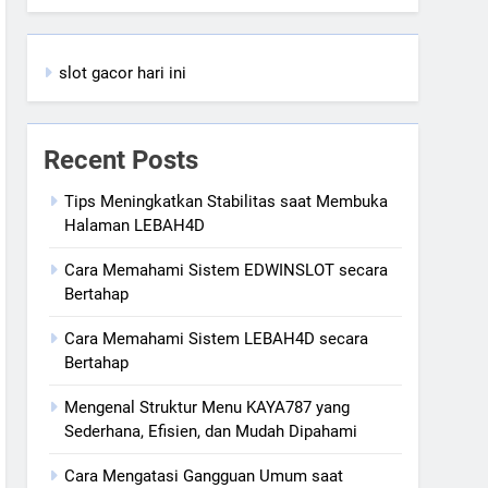
slot gacor hari ini
Recent Posts
Tips Meningkatkan Stabilitas saat Membuka
Halaman LEBAH4D
Cara Memahami Sistem EDWINSLOT secara
Bertahap
Cara Memahami Sistem LEBAH4D secara
Bertahap
Mengenal Struktur Menu KAYA787 yang
Sederhana, Efisien, dan Mudah Dipahami
Cara Mengatasi Gangguan Umum saat