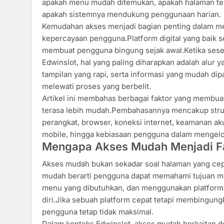
apakah menu mudah ditemukan, apakah halaman ter
apakah sistemnya mendukung penggunaan harian.
Kemudahan akses menjadi bagian penting dalam 
kepercayaan pengguna.Platform digital yang baik s
membuat pengguna bingung sejak awal.Ketika se
Edwinslot, hal yang paling diharapkan adalah alur 
tampilan yang rapi, serta informasi yang mudah di
melewati proses yang berbelit.
Artikel ini membahas berbagai faktor yang membua
terasa lebih mudah.Pembahasannya mencakup struk
perangkat, browser, koneksi internet, keamanan a
mobile, hingga kebiasaan pengguna dalam mengelola
Mengapa Akses Mudah Menjadi Fa
Akses mudah bukan sekadar soal halaman yang cep
mudah berarti pengguna dapat memahami tujuan 
menu yang dibutuhkan, dan menggunakan platform
diri.Jika sebuah platform cepat tetapi membingun
pengguna tetap tidak maksimal.
Dalam konteks Edwinslot, akses mudah berkaitan 