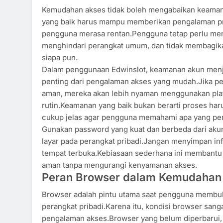
Kemudahan akses tidak boleh mengabaikan keamana
yang baik harus mampu memberikan pengalaman pr
pengguna merasa rentan.Pengguna tetap perlu me
menghindari perangkat umum, dan tidak membagik
siapa pun.
Dalam penggunaan Edwinslot, keamanan akun menja
penting dari pengalaman akses yang mudah.Jika 
aman, mereka akan lebih nyaman menggunakan pla
rutin.Keamanan yang baik bukan berarti proses haru
cukup jelas agar pengguna memahami apa yang perl
Gunakan password yang kuat dan berbeda dari akun 
layar pada perangkat pribadi.Jangan menyimpan inf
tempat terbuka.Kebiasaan sederhana ini membantu
aman tanpa mengurangi kenyamanan akses.
Peran Browser dalam Kemudahan
Browser adalah pintu utama saat pengguna membuk
perangkat pribadi.Karena itu, kondisi browser san
pengalaman akses.Browser yang belum diperbarui, 