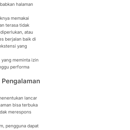
ebabkan halaman
iknya memakai
an terasa tidak
diperlukan, atau
 berjalan baik di
ekstensi yang
i yang meminta izin
anggu performa
g Pengalaman
 menentukan lancar
alaman bisa terbuka
tidak merespons
m, pengguna dapat