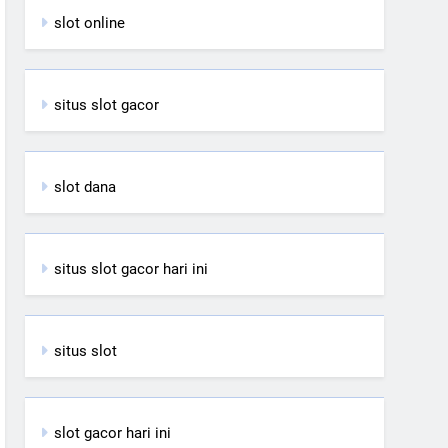
slot online
situs slot gacor
slot dana
situs slot gacor hari ini
situs slot
slot gacor hari ini