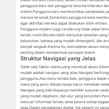
pengguna baru dan pengguna lama berinteraksi d
sistem.Pengguna baru membutuhkan penjelasan yan
merasa tersesat.Sementara pengguna lama membut
agar aktivitas mereka dapat dilakukan lebih efisien.
Pengguna modern juga cenderung tidak sabar terh
terlalu rumit.Mereka lebih menyukai tampilan yan
kebutuhan, bahasa yang mudah dimengerti, dan pros
banyak langkah.Karena itu, kemudahan akses menjad
penting dalam memperkuat persepsi brand.
Struktur Navigasi yang Jelas
Salah satu faktor utama yang membuat akses Edwins
mudah adalah navigasi yang jelas.Navigasi berfungs
pengguna.Jika menu tertata baik, pengguna dapat
mana yang perlu dibuka tanpa harus menebak-neba
Navigasi yang baik biasanya memiliki susunan sede
yang mudah dipahami, dan alur yang konsisten.Pen
mencari informasi terlalu lama karena setiap bagia
jelas.Dalam pengalaman digital, hal seperti ini sang