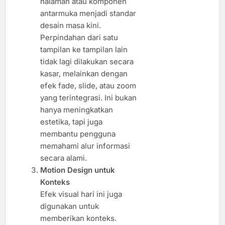
halaman atau komponen
antarmuka menjadi standar
desain masa kini.
Perpindahan dari satu
tampilan ke tampilan lain
tidak lagi dilakukan secara
kasar, melainkan dengan
efek fade, slide, atau zoom
yang terintegrasi. Ini bukan
hanya meningkatkan
estetika, tapi juga
membantu pengguna
memahami alur informasi
secara alami.
Motion Design untuk
Konteks
Efek visual hari ini juga
digunakan untuk
memberikan konteks.