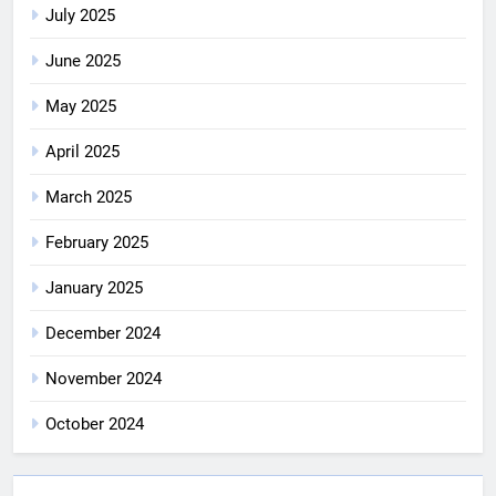
July 2025
June 2025
May 2025
April 2025
March 2025
February 2025
January 2025
December 2024
November 2024
October 2024