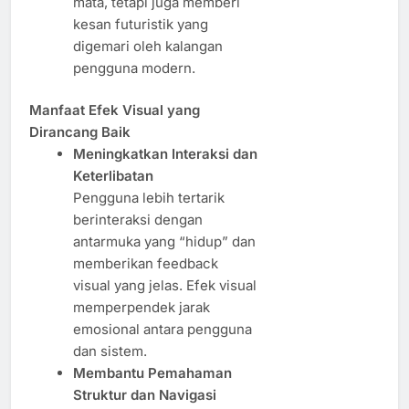
mata, tetapi juga memberi
kesan futuristik yang
digemari oleh kalangan
pengguna modern.
Manfaat Efek Visual yang
Dirancang Baik
Meningkatkan Interaksi dan
Keterlibatan
Pengguna lebih tertarik
berinteraksi dengan
antarmuka yang “hidup” dan
memberikan feedback
visual yang jelas. Efek visual
memperpendek jarak
emosional antara pengguna
dan sistem.
Membantu Pemahaman
Struktur dan Navigasi