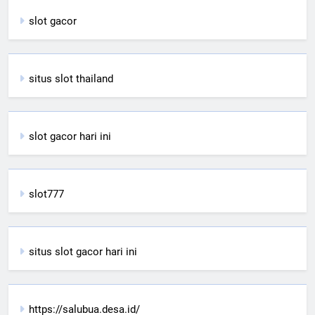
slot gacor
situs slot thailand
slot gacor hari ini
slot777
situs slot gacor hari ini
https://salubua.desa.id/