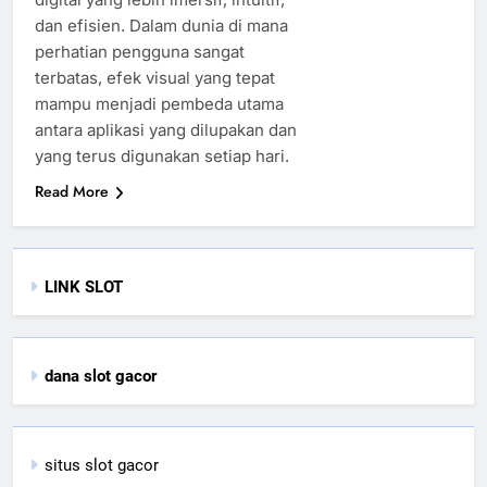
dan efisien. Dalam dunia di mana
perhatian pengguna sangat
terbatas, efek visual yang tepat
mampu menjadi pembeda utama
antara aplikasi yang dilupakan dan
yang terus digunakan setiap hari.
Read More
LINK SLOT
dana slot gacor
situs slot gacor