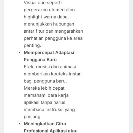
Visual cue seperti
pergerakan elemen atau
highlight warna dapat
menunjukkan hubungan
antar fitur dan mengarahkan
perhatian pengguna ke area
penting.
Mempercepat Adaptasi
Pengguna Baru
Efek transisi dan animasi
memberikan konteks instan
bagi pengguna baru.
Mereka lebih cepat
memahami cara kerja
aplikasi tanpa harus
membaca instruksi yang
panjang.
Meningkatkan Citra
Profesional Aplikasi atau