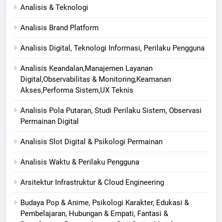
Analisis & Teknologi
Analisis Brand Platform
Analisis Digital, Teknologi Informasi, Perilaku Pengguna
Analisis Keandalan,Manajemen Layanan
Digital,Observabilitas & Monitoring,Keamanan
Akses,Performa Sistem,UX Teknis
Analisis Pola Putaran, Studi Perilaku Sistem, Observasi
Permainan Digital
Analisis Slot Digital & Psikologi Permainan
Analisis Waktu & Perilaku Pengguna
Arsitektur Infrastruktur & Cloud Engineering
Budaya Pop & Anime, Psikologi Karakter, Edukasi &
Pembelajaran, Hubungan & Empati, Fantasi &