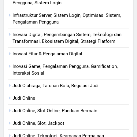
Pengguna, Sistem Login
Infrastruktur Server, Sistem Login, Optimisasi Sistem,
Pengalaman Pengguna
Inovasi Digital, Pengembangan Sistem, Teknologi dan
Transformasi, Ekosistem Digital, Strategi Platform
Inovasi Fitur & Pengalaman Digital
Inovasi Game, Pengalaman Pengguna, Gamification,
Interaksi Sosial
Judi Olahraga, Taruhan Bola, Regulasi Judi
Judi Online
Judi Online, Slot Online, Panduan Bermain
Judi Online, Slot, Jackpot
Judi Online, Teknologi, Keamanan Permainan