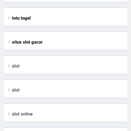
toto togel
situs slot gacor
slot
slot
slot online