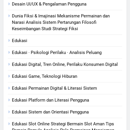
Desain UI/UX & Pengalaman Pengguna
Dunia Fiksi & Imajinasi Mekanisme Permainan dan
Narasi Analisis Sistem Pertarungan Filosofi
Keseimbangan Studi Strategi Fiksi
Edukasi
Edukasi · Psikologi Perilaku · Analisis Peluang
Edukasi Digital, Tren Online, Perilaku Konsumen Digital
Edukasi Game, Teknologi Hiburan
Edukasi Permainan Digital & Literasi Sistem
Edukasi Platform dan Literasi Pengguna
Edukasi Sistem dan Orientasi Pengguna
Edukasi Slot Online Strategi Bermain Slot Aman Tips