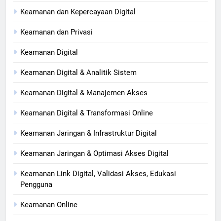
Keamanan dan Kepercayaan Digital
Keamanan dan Privasi
Keamanan Digital
Keamanan Digital & Analitik Sistem
Keamanan Digital & Manajemen Akses
Keamanan Digital & Transformasi Online
Keamanan Jaringan & Infrastruktur Digital
Keamanan Jaringan & Optimasi Akses Digital
Keamanan Link Digital, Validasi Akses, Edukasi
Pengguna
Keamanan Online