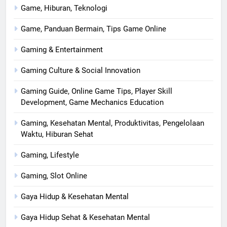
Game, Hiburan, Teknologi
Game, Panduan Bermain, Tips Game Online
Gaming & Entertainment
Gaming Culture & Social Innovation
Gaming Guide, Online Game Tips, Player Skill
Development, Game Mechanics Education
Gaming, Kesehatan Mental, Produktivitas, Pengelolaan
Waktu, Hiburan Sehat
Gaming, Lifestyle
Gaming, Slot Online
Gaya Hidup & Kesehatan Mental
Gaya Hidup Sehat & Kesehatan Mental