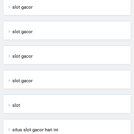
slot gacor
slot gacor
slot gacor
slot gacor
slot
situs slot gacor hari ini