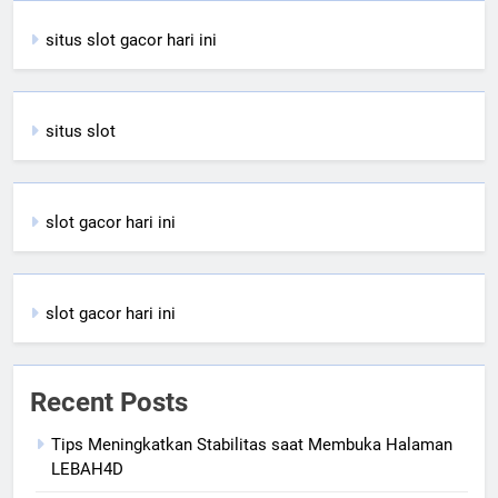
situs slot gacor hari ini
situs slot
slot gacor hari ini
slot gacor hari ini
Recent Posts
Tips Meningkatkan Stabilitas saat Membuka Halaman
LEBAH4D