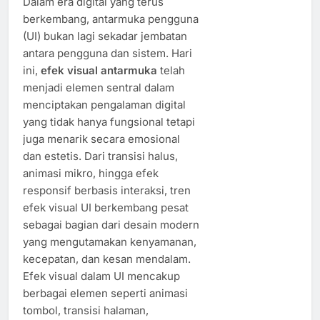
Dalam era digital yang terus
berkembang, antarmuka pengguna
(UI) bukan lagi sekadar jembatan
antara pengguna dan sistem. Hari
ini,
efek visual antarmuka
telah
menjadi elemen sentral dalam
menciptakan pengalaman digital
yang tidak hanya fungsional tetapi
juga menarik secara emosional
dan estetis. Dari transisi halus,
animasi mikro, hingga efek
responsif berbasis interaksi, tren
efek visual UI berkembang pesat
sebagai bagian dari desain modern
yang mengutamakan kenyamanan,
kecepatan, dan kesan mendalam.
Efek visual dalam UI mencakup
berbagai elemen seperti animasi
tombol, transisi halaman,