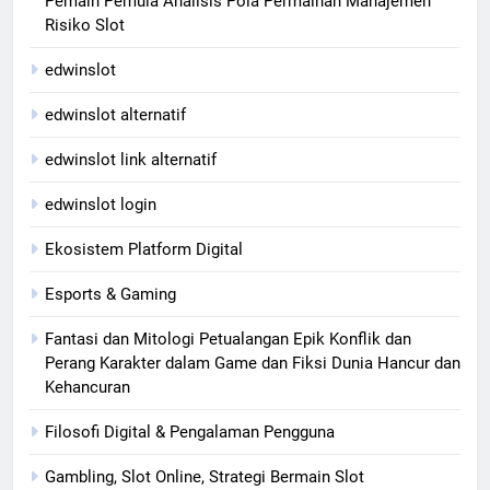
Pemain Pemula Analisis Pola Permainan Manajemen
Risiko Slot
edwinslot
edwinslot alternatif
edwinslot link alternatif
edwinslot login
Ekosistem Platform Digital
Esports & Gaming
Fantasi dan Mitologi Petualangan Epik Konflik dan
Perang Karakter dalam Game dan Fiksi Dunia Hancur dan
Kehancuran
Filosofi Digital & Pengalaman Pengguna
Gambling, Slot Online, Strategi Bermain Slot