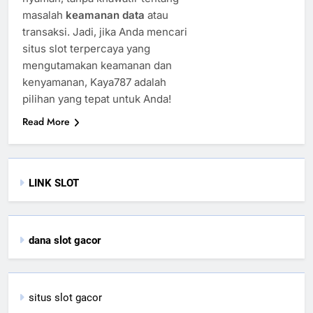
masalah
keamanan data
atau
transaksi. Jadi, jika Anda mencari
situs slot terpercaya yang
mengutamakan keamanan dan
kenyamanan, Kaya787 adalah
pilihan yang tepat untuk Anda!
Read More
LINK SLOT
dana slot gacor
situs slot gacor