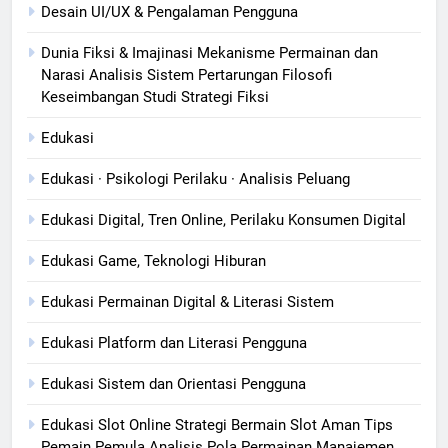
Desain UI/UX & Pengalaman Pengguna
Dunia Fiksi & Imajinasi Mekanisme Permainan dan
Narasi Analisis Sistem Pertarungan Filosofi
Keseimbangan Studi Strategi Fiksi
Edukasi
Edukasi · Psikologi Perilaku · Analisis Peluang
Edukasi Digital, Tren Online, Perilaku Konsumen Digital
Edukasi Game, Teknologi Hiburan
Edukasi Permainan Digital & Literasi Sistem
Edukasi Platform dan Literasi Pengguna
Edukasi Sistem dan Orientasi Pengguna
Edukasi Slot Online Strategi Bermain Slot Aman Tips
Pemain Pemula Analisis Pola Permainan Manajemen