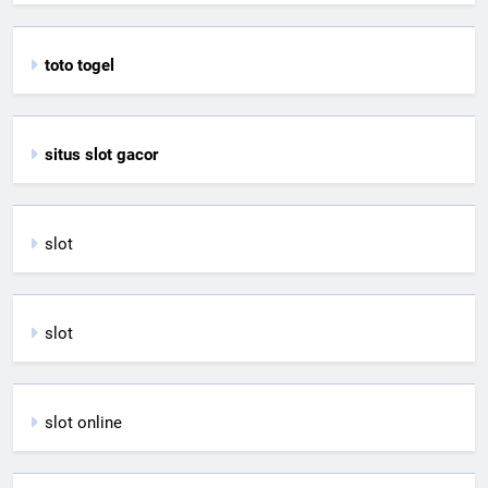
toto togel
situs slot gacor
slot
slot
slot online