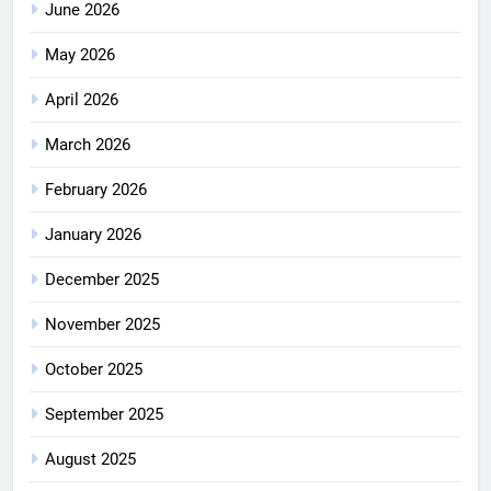
June 2026
May 2026
April 2026
March 2026
February 2026
January 2026
December 2025
November 2025
October 2025
September 2025
August 2025