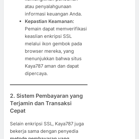
atau penyalahgunaan
informasi keuangan Anda.
Kepastian Keamanan:
Pemain dapat memverifikasi
keaslian enkripsi SSL
melalui ikon gembok pada
browser mereka, yang
menunjukkan bahwa situs
Kaya787 aman dan dapat
dipercaya.
2. Sistem Pembayaran yang
Terjamin dan Transaksi
Cepat
Selain enkripsi SSL, Kaya787 juga
bekerja sama dengan penyedia
metode pembayaran yang