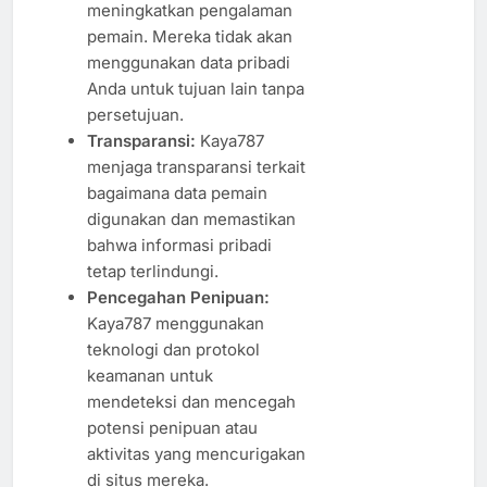
meningkatkan pengalaman
pemain. Mereka tidak akan
menggunakan data pribadi
Anda untuk tujuan lain tanpa
persetujuan.
Transparansi:
Kaya787
menjaga transparansi terkait
bagaimana data pemain
digunakan dan memastikan
bahwa informasi pribadi
tetap terlindungi.
Pencegahan Penipuan:
Kaya787 menggunakan
teknologi dan protokol
keamanan untuk
mendeteksi dan mencegah
potensi penipuan atau
aktivitas yang mencurigakan
di situs mereka.