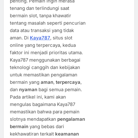
penting. Pemain ingin merasa
tenang dan terlindungi saat
bermain slot, tanpa khawatir
tentang masalah seperti pencurian
data atau transaksi yang tidak
aman. Di
Kaya787
, situs slot
online yang terpercaya, kedua
faktor ini menjadi prioritas utama.
Kaya787 menggunakan berbagai
teknologi canggih dan kebijakan
untuk memastikan pengalaman
bermain yang
aman
,
terpercaya
,
dan
nyaman
bagi semua pemain.
Pada artikel ini, kami akan
mengulas bagaimana Kaya787
memastikan bahwa para pemain
slotnya mendapatkan
pengalaman
bermain
yang bebas dari
kekhawatiran terkait
keamanan