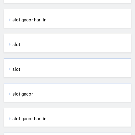
slot gacor hari ini
slot
slot
slot gacor
slot gacor hari ini