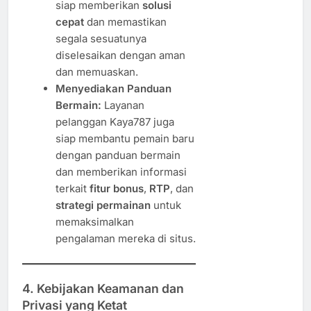
siap memberikan
solusi
cepat
dan memastikan
segala sesuatunya
diselesaikan dengan aman
dan memuaskan.
Menyediakan Panduan
Bermain:
Layanan
pelanggan Kaya787 juga
siap membantu pemain baru
dengan panduan bermain
dan memberikan informasi
terkait
fitur bonus
,
RTP
, dan
strategi permainan
untuk
memaksimalkan
pengalaman mereka di situs.
4. Kebijakan Keamanan dan
Privasi yang Ketat