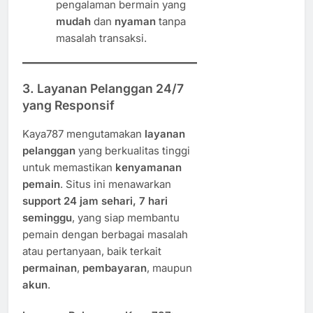
pengalaman bermain yang
mudah
dan
nyaman
tanpa
masalah transaksi.
3. Layanan Pelanggan 24/7
yang Responsif
Kaya787 mengutamakan
layanan
pelanggan
yang berkualitas tinggi
untuk memastikan
kenyamanan
pemain
. Situs ini menawarkan
support 24 jam sehari, 7 hari
seminggu
, yang siap membantu
pemain dengan berbagai masalah
atau pertanyaan, baik terkait
permainan
,
pembayaran
, maupun
akun
.