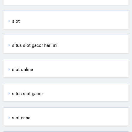
slot
situs slot gacor hari ini
slot online
situs slot gacor
slot dana