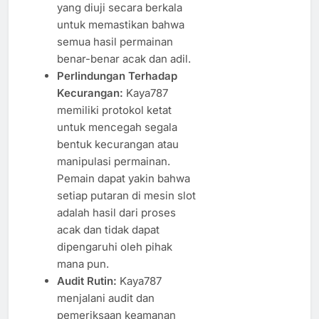
yang diuji secara berkala
untuk memastikan bahwa
semua hasil permainan
benar-benar acak dan adil.
Perlindungan Terhadap
Kecurangan:
Kaya787
memiliki protokol ketat
untuk mencegah segala
bentuk kecurangan atau
manipulasi permainan.
Pemain dapat yakin bahwa
setiap putaran di mesin slot
adalah hasil dari proses
acak dan tidak dapat
dipengaruhi oleh pihak
mana pun.
Audit Rutin:
Kaya787
menjalani audit dan
pemeriksaan keamanan