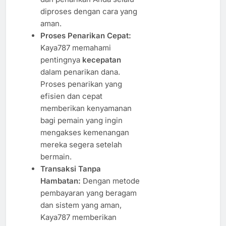
diproses dengan cara yang
aman.
Proses Penarikan Cepat:
Kaya787 memahami
pentingnya
kecepatan
dalam penarikan dana.
Proses penarikan yang
efisien dan cepat
memberikan kenyamanan
bagi pemain yang ingin
mengakses kemenangan
mereka segera setelah
bermain.
Transaksi Tanpa
Hambatan:
Dengan metode
pembayaran yang beragam
dan sistem yang aman,
Kaya787 memberikan