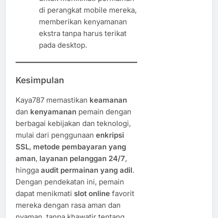
di perangkat mobile mereka,
memberikan kenyamanan
ekstra tanpa harus terikat
pada desktop.
Kesimpulan
Kaya787 memastikan
keamanan
dan
kenyamanan
pemain dengan
berbagai kebijakan dan teknologi,
mulai dari penggunaan
enkripsi
SSL
,
metode pembayaran yang
aman
,
layanan pelanggan 24/7
,
hingga
audit permainan yang adil
.
Dengan pendekatan ini, pemain
dapat menikmati
slot online
favorit
mereka dengan rasa aman dan
nyaman, tanpa khawatir tentang