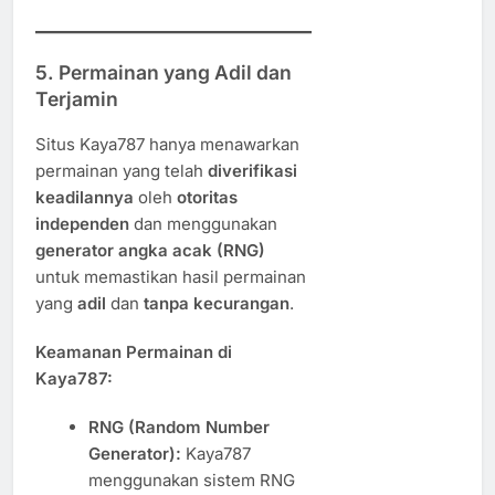
5. Permainan yang Adil dan
Terjamin
Situs Kaya787 hanya menawarkan
permainan yang telah
diverifikasi
keadilannya
oleh
otoritas
independen
dan menggunakan
generator angka acak (RNG)
untuk memastikan hasil permainan
yang
adil
dan
tanpa kecurangan
.
Keamanan Permainan di
Kaya787:
RNG (Random Number
Generator):
Kaya787
menggunakan sistem RNG