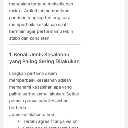
mendalam tentang mekanik dan
makro. Artikel ini memberikan
panduan lengkap tentang cara
memperbaiki kesalahan saat
bermain agar performamu lebih
stabil dan konsisten.
1. Kenali Jenis Kesalahan
yang Paling Sering Dilakukan
Langkah pertama dalam
memperbaiki kesalahan adalah
memahami kesalahan apa yang
paling sering kamu lakukan. Setiap
pemain punya pola kesalahan
berbeda.
Jenis kesalahan umum:
Terlalu agresif tanpa vision