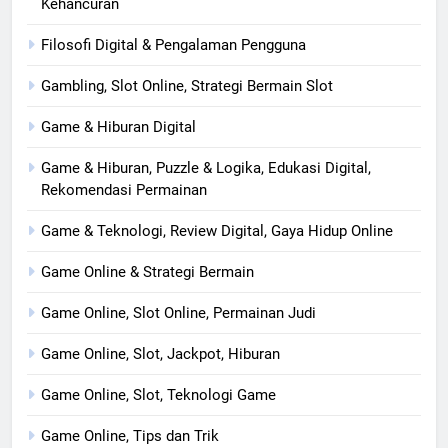
Kehancuran
Filosofi Digital & Pengalaman Pengguna
Gambling, Slot Online, Strategi Bermain Slot
Game & Hiburan Digital
Game & Hiburan, Puzzle & Logika, Edukasi Digital,
Rekomendasi Permainan
Game & Teknologi, Review Digital, Gaya Hidup Online
Game Online & Strategi Bermain
Game Online, Slot Online, Permainan Judi
Game Online, Slot, Jackpot, Hiburan
Game Online, Slot, Teknologi Game
Game Online, Tips dan Trik