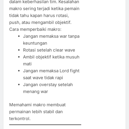
dalam keberhasilan tim. Kesalahan
makro sering terjadi ketika pemain
tidak tahu kapan harus rotasi,
push, atau mengambil objektif.
Cara memperbaiki makro:
Jangan memaksa war tanpa
keuntungan
Rotasi setelah clear wave
Ambil objektif ketika musuh
mati
Jangan memaksa Lord fight
saat wave tidak rapi
Jangan overstay setelah
menang war
Memahami makro membuat
permainan lebih stabil dan
terkontrol.