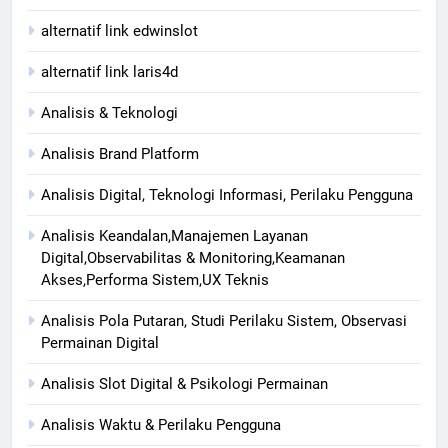
alternatif link edwinslot
alternatif link laris4d
Analisis & Teknologi
Analisis Brand Platform
Analisis Digital, Teknologi Informasi, Perilaku Pengguna
Analisis Keandalan,Manajemen Layanan
Digital,Observabilitas & Monitoring,Keamanan
Akses,Performa Sistem,UX Teknis
Analisis Pola Putaran, Studi Perilaku Sistem, Observasi
Permainan Digital
Analisis Slot Digital & Psikologi Permainan
Analisis Waktu & Perilaku Pengguna