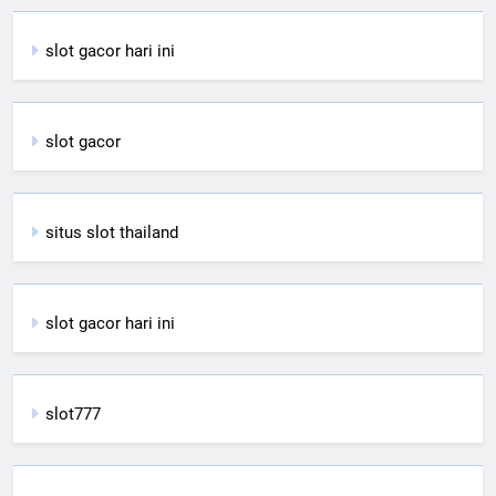
slot gacor hari ini
slot gacor
situs slot thailand
slot gacor hari ini
slot777