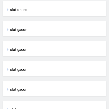
slot online
slot gacor
slot gacor
slot gacor
slot gacor