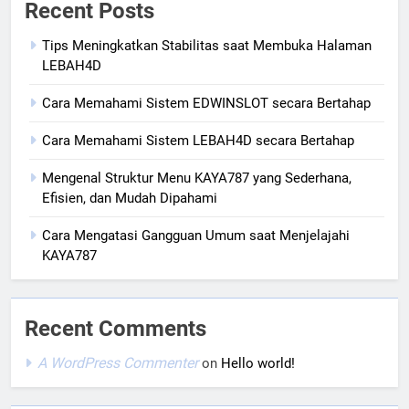
Recent Posts
Tips Meningkatkan Stabilitas saat Membuka Halaman
LEBAH4D
Cara Memahami Sistem EDWINSLOT secara Bertahap
Cara Memahami Sistem LEBAH4D secara Bertahap
Mengenal Struktur Menu KAYA787 yang Sederhana,
Efisien, dan Mudah Dipahami
Cara Mengatasi Gangguan Umum saat Menjelajahi
KAYA787
Recent Comments
A WordPress Commenter
on
Hello world!