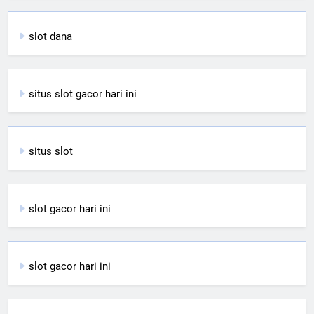
slot dana
situs slot gacor hari ini
situs slot
slot gacor hari ini
slot gacor hari ini