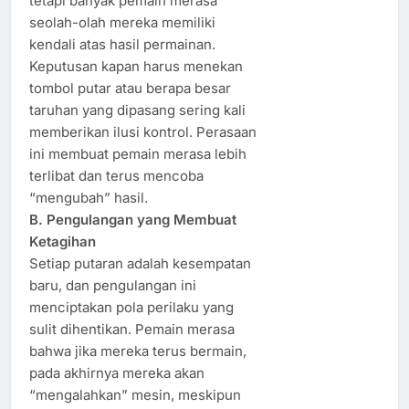
tetapi banyak pemain merasa
seolah-olah mereka memiliki
kendali atas hasil permainan.
Keputusan kapan harus menekan
tombol putar atau berapa besar
taruhan yang dipasang sering kali
memberikan ilusi kontrol. Perasaan
ini membuat pemain merasa lebih
terlibat dan terus mencoba
“mengubah” hasil.
B. Pengulangan yang Membuat
Ketagihan
Setiap putaran adalah kesempatan
baru, dan pengulangan ini
menciptakan pola perilaku yang
sulit dihentikan. Pemain merasa
bahwa jika mereka terus bermain,
pada akhirnya mereka akan
“mengalahkan” mesin, meskipun