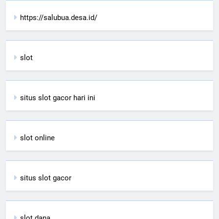
https://salubua.desa.id/
slot
situs slot gacor hari ini
slot online
situs slot gacor
slot dana