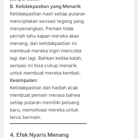
B. Ketidakpastian yang Menarik
Ketidakpastian hasil setiap putaran
menciptakan sensasi tegang yang
menyenangkan. Pemain tidak
pernah tahu kapan mereka akan
menang, dan ketidakpastian ini
membuat mereka ingin mencoba
lagi dan lagi. Bahkan ketika kalah,
sensasi ini bisa cukup menarik
untuk membuat mereka kembali.
Kesimpulan:
Ketidakpastian dan hadiah acak
membuat pemain merasa bahwa
setiap putaran memiliki peluang
baru, memotivasi mereka untuk
terus bermain.
4. Efek Nyaris Menang