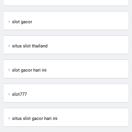
slot gacor
situs slot thailand
slot gacor hari ini
slot777
situs slot gacor hari ini