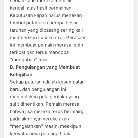
seolah-olah mereka memiliki
kendali atas hasil permainan.
Keputusan kapan harus menekan
tombol putar atau berapa besar
taruhan yang dipasang sering kali
memberikan ilusi kontrol. Perasaan
ini membuat pemain merasa lebih
terlibat dan terus mencoba
“mengubah” hasil.
B. Pengulangan yang Membuat
Ketagihan
Setiap putaran adalah kesempatan
baru, dan pengulangan ini
menciptakan pola perilaku yang
sulit dihentikan. Pemain merasa
bahwa jika mereka terus bermain,
pada akhirnya mereka akan
“mengalahkan” mesin, meskipun
kenyataannya peluang tidak