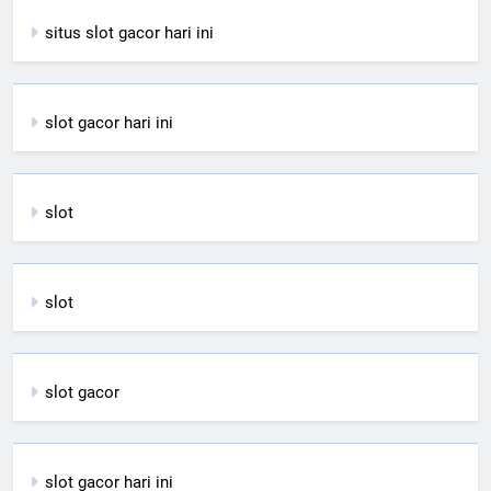
situs slot gacor hari ini
slot gacor hari ini
slot
slot
slot gacor
slot gacor hari ini