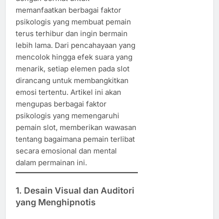
memanfaatkan berbagai faktor
psikologis yang membuat pemain
terus terhibur dan ingin bermain
lebih lama. Dari pencahayaan yang
mencolok hingga efek suara yang
menarik, setiap elemen pada slot
dirancang untuk membangkitkan
emosi tertentu. Artikel ini akan
mengupas berbagai faktor
psikologis yang memengaruhi
pemain slot, memberikan wawasan
tentang bagaimana pemain terlibat
secara emosional dan mental
dalam permainan ini.
1. Desain Visual dan Auditori
yang Menghipnotis