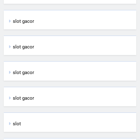
slot gacor
slot gacor
slot gacor
slot gacor
slot