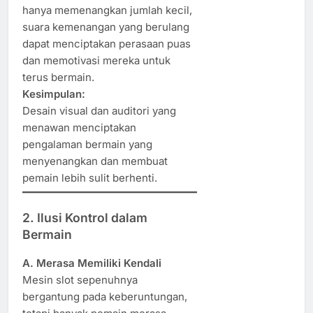
hanya memenangkan jumlah kecil,
suara kemenangan yang berulang
dapat menciptakan perasaan puas
dan memotivasi mereka untuk
terus bermain.
Kesimpulan:
Desain visual dan auditori yang
menawan menciptakan
pengalaman bermain yang
menyenangkan dan membuat
pemain lebih sulit berhenti.
2. Ilusi Kontrol dalam
Bermain
A. Merasa Memiliki Kendali
Mesin slot sepenuhnya
bergantung pada keberuntungan,