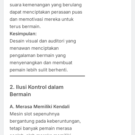
suara kemenangan yang berulang
dapat menciptakan perasaan puas
dan memotivasi mereka untuk
terus bermain.
Kesimpulan:
Desain visual dan auditori yang
menawan menciptakan
pengalaman bermain yang
menyenangkan dan membuat
pemain lebih sulit berhenti.
2. Ilusi Kontrol dalam
Bermain
A. Merasa Memiliki Kendali
Mesin slot sepenuhnya
bergantung pada keberuntungan,
tetapi banyak pemain merasa