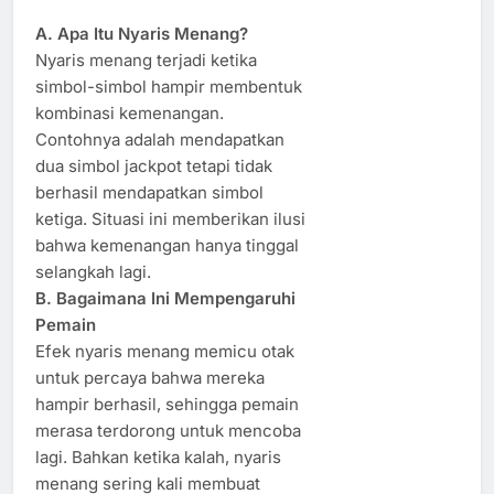
A. Apa Itu Nyaris Menang?
Nyaris menang terjadi ketika
simbol-simbol hampir membentuk
kombinasi kemenangan.
Contohnya adalah mendapatkan
dua simbol jackpot tetapi tidak
berhasil mendapatkan simbol
ketiga. Situasi ini memberikan ilusi
bahwa kemenangan hanya tinggal
selangkah lagi.
B. Bagaimana Ini Mempengaruhi
Pemain
Efek nyaris menang memicu otak
untuk percaya bahwa mereka
hampir berhasil, sehingga pemain
merasa terdorong untuk mencoba
lagi. Bahkan ketika kalah, nyaris
menang sering kali membuat