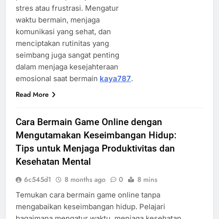
stres atau frustrasi. Mengatur
waktu bermain, menjaga
komunikasi yang sehat, dan
menciptakan rutinitas yang
seimbang juga sangat penting
dalam menjaga kesejahteraan
emosional saat bermain
kaya787
.
Read More
Cara Bermain Game Online dengan
Mengutamakan Keseimbangan Hidup:
Tips untuk Menjaga Produktivitas dan
Kesehatan Mental
6c545d1
8 months ago
0
8 mins
Temukan cara bermain game online tanpa
mengabaikan keseimbangan hidup. Pelajari
bagaimana mengatur waktu, menjaga kesehatan