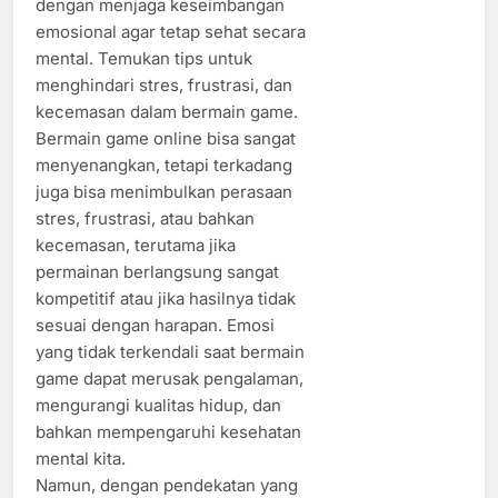
dengan menjaga keseimbangan
emosional agar tetap sehat secara
mental. Temukan tips untuk
menghindari stres, frustrasi, dan
kecemasan dalam bermain game.
Bermain game online bisa sangat
menyenangkan, tetapi terkadang
juga bisa menimbulkan perasaan
stres, frustrasi, atau bahkan
kecemasan, terutama jika
permainan berlangsung sangat
kompetitif atau jika hasilnya tidak
sesuai dengan harapan. Emosi
yang tidak terkendali saat bermain
game dapat merusak pengalaman,
mengurangi kualitas hidup, dan
bahkan mempengaruhi kesehatan
mental kita.
Namun, dengan pendekatan yang