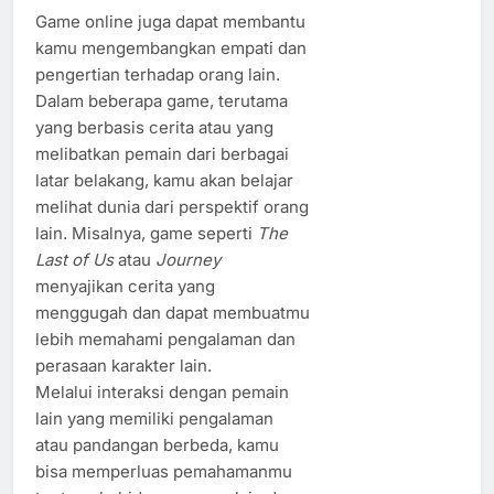
Game online juga dapat membantu
kamu mengembangkan empati dan
pengertian terhadap orang lain.
Dalam beberapa game, terutama
yang berbasis cerita atau yang
melibatkan pemain dari berbagai
latar belakang, kamu akan belajar
melihat dunia dari perspektif orang
lain. Misalnya, game seperti
The
Last of Us
atau
Journey
menyajikan cerita yang
menggugah dan dapat membuatmu
lebih memahami pengalaman dan
perasaan karakter lain.
Melalui interaksi dengan pemain
lain yang memiliki pengalaman
atau pandangan berbeda, kamu
bisa memperluas pemahamanmu