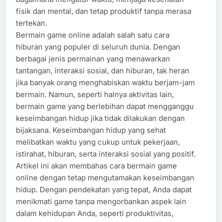
fisik dan mental, dan tetap produktif tanpa merasa
tertekan.
Bermain game online adalah salah satu cara
hiburan yang populer di seluruh dunia. Dengan
berbagai jenis permainan yang menawarkan
tantangan, interaksi sosial, dan hiburan, tak heran
jika banyak orang menghabiskan waktu berjam-jam
bermain. Namun, seperti halnya aktivitas lain,
bermain game yang berlebihan dapat mengganggu
keseimbangan hidup jika tidak dilakukan dengan
bijaksana. Keseimbangan hidup yang sehat
melibatkan waktu yang cukup untuk pekerjaan,
istirahat, hiburan, serta interaksi sosial yang positif.
Artikel ini akan membahas cara bermain game
online dengan tetap mengutamakan keseimbangan
hidup. Dengan pendekatan yang tepat, Anda dapat
menikmati game tanpa mengorbankan aspek lain
dalam kehidupan Anda, seperti produktivitas,