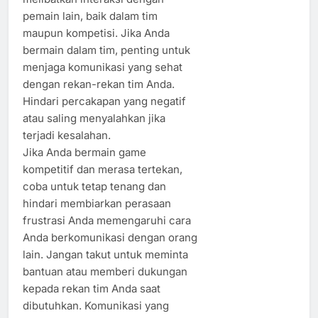
pemain lain, baik dalam tim
maupun kompetisi. Jika Anda
bermain dalam tim, penting untuk
menjaga komunikasi yang sehat
dengan rekan-rekan tim Anda.
Hindari percakapan yang negatif
atau saling menyalahkan jika
terjadi kesalahan.
Jika Anda bermain game
kompetitif dan merasa tertekan,
coba untuk tetap tenang dan
hindari membiarkan perasaan
frustrasi Anda memengaruhi cara
Anda berkomunikasi dengan orang
lain. Jangan takut untuk meminta
bantuan atau memberi dukungan
kepada rekan tim Anda saat
dibutuhkan. Komunikasi yang