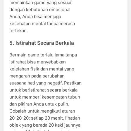
memainkan game yang sesuai
dengan kebutuhan emosional
Anda, Anda bisa menjaga
kesehatan mental tanpa merasa
tertekan.
5.
Istirahat Secara Berkala
Bermain game terlalu lama tanpa
istirahat bisa menyebabkan
kelelahan fisik dan mental yang
mengarah pada perubahan
suasana hati yang negatif. Pastikan
untuk beristirahat secara berkala
untuk memberi kesempatan tubuh
dan pikiran Anda untuk pulih.
Cobalah untuk mengikuti aturan
20-20-20: setiap 20 menit, lihatlah
objek yang berada 20 kaki jauhnya