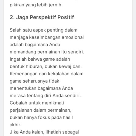
pikiran yang lebih jernih.
2.
Jaga Perspektif Positif
Salah satu aspek penting dalam
menjaga keseimbangan emosional
adalah bagaimana Anda
memandang permainan itu sendiri.
Ingatlah bahwa game adalah
bentuk hiburan, bukan kewajiban.
Kemenangan dan kekalahan dalam
game seharusnya tidak
menentukan bagaimana Anda
merasa tentang diri Anda sendiri.
Cobalah untuk menikmati
perjalanan dalam permainan,
bukan hanya fokus pada hasil
akhir.
Jika Anda kalah, lihatlah sebagai