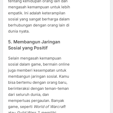
tentang kehidupan orang lain dan
mengasah kemampuan untuk lebih
empatik. Ini adalah keterampilan
sosial yang sangat berharga dalam
berhubungan dengan orang lain di
dunia nyata.
5. Membangun Jaringan
Sosial yang Positif
Selain mengasah kemampuan
sosial dalam game, bermain online
juga memberi kesempatan untuk
membangun jaringan sosial. Kamu
bisa bertemu dengan orang baru,
berinteraksi dengan teman-teman
dari seluruh dunia, dan
memperluas pergaulan. Banyak
game, seperti
World of Warcraft
atau
Guild Wars 2
, memiliki