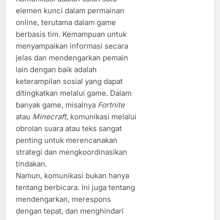
elemen kunci dalam permainan
online, terutama dalam game
berbasis tim. Kemampuan untuk
menyampaikan informasi secara
jelas dan mendengarkan pemain
lain dengan baik adalah
keterampilan sosial yang dapat
ditingkatkan melalui game. Dalam
banyak game, misalnya
Fortnite
atau
Minecraft
, komunikasi melalui
obrolan suara atau teks sangat
penting untuk merencanakan
strategi dan mengkoordinasikan
tindakan.
Namun, komunikasi bukan hanya
tentang berbicara. Ini juga tentang
mendengarkan, merespons
dengan tepat, dan menghindari