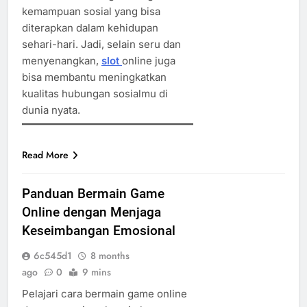
kemampuan sosial yang bisa
diterapkan dalam kehidupan
sehari-hari. Jadi, selain seru dan
menyenangkan,
slot
online juga
bisa membantu meningkatkan
kualitas hubungan sosialmu di
dunia nyata.
Read More
Panduan Bermain Game
Online dengan Menjaga
Keseimbangan Emosional
6c545d1
8 months
ago
0
9 mins
Pelajari cara bermain game online