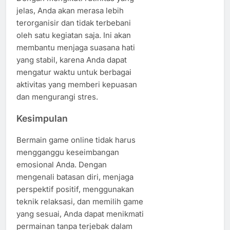
jelas, Anda akan merasa lebih
terorganisir dan tidak terbebani
oleh satu kegiatan saja. Ini akan
membantu menjaga suasana hati
yang stabil, karena Anda dapat
mengatur waktu untuk berbagai
aktivitas yang memberi kepuasan
dan mengurangi stres.
Kesimpulan
Bermain game online tidak harus
mengganggu keseimbangan
emosional Anda. Dengan
mengenali batasan diri, menjaga
perspektif positif, menggunakan
teknik relaksasi, dan memilih game
yang sesuai, Anda dapat menikmati
permainan tanpa terjebak dalam