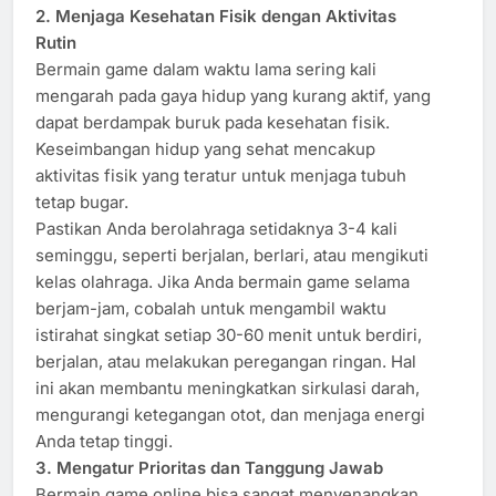
2. Menjaga Kesehatan Fisik dengan Aktivitas
Rutin
Bermain game dalam waktu lama sering kali
mengarah pada gaya hidup yang kurang aktif, yang
dapat berdampak buruk pada kesehatan fisik.
Keseimbangan hidup yang sehat mencakup
aktivitas fisik yang teratur untuk menjaga tubuh
tetap bugar.
Pastikan Anda berolahraga setidaknya 3-4 kali
seminggu, seperti berjalan, berlari, atau mengikuti
kelas olahraga. Jika Anda bermain game selama
berjam-jam, cobalah untuk mengambil waktu
istirahat singkat setiap 30-60 menit untuk berdiri,
berjalan, atau melakukan peregangan ringan. Hal
ini akan membantu meningkatkan sirkulasi darah,
mengurangi ketegangan otot, dan menjaga energi
Anda tetap tinggi.
3. Mengatur Prioritas dan Tanggung Jawab
Bermain game online bisa sangat menyenangkan,