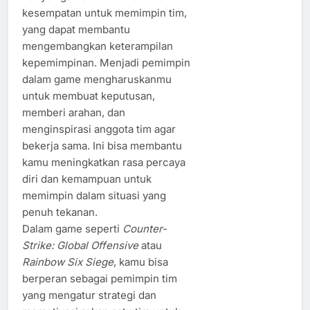
kesempatan untuk memimpin tim,
yang dapat membantu
mengembangkan keterampilan
kepemimpinan. Menjadi pemimpin
dalam game mengharuskanmu
untuk membuat keputusan,
memberi arahan, dan
menginspirasi anggota tim agar
bekerja sama. Ini bisa membantu
kamu meningkatkan rasa percaya
diri dan kemampuan untuk
memimpin dalam situasi yang
penuh tekanan.
Dalam game seperti
Counter-
Strike: Global Offensive
atau
Rainbow Six Siege
, kamu bisa
berperan sebagai pemimpin tim
yang mengatur strategi dan