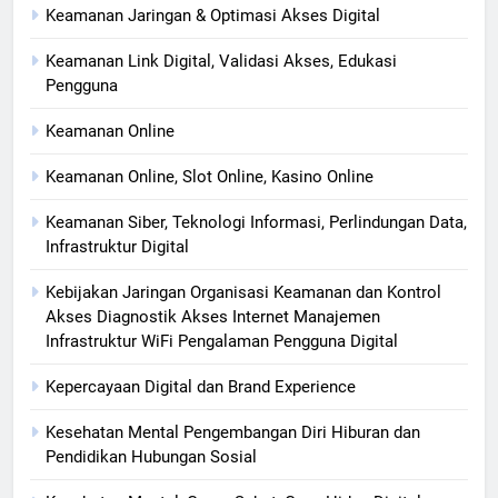
Keamanan Jaringan & Optimasi Akses Digital
Keamanan Link Digital, Validasi Akses, Edukasi
Pengguna
Keamanan Online
Keamanan Online, Slot Online, Kasino Online
Keamanan Siber, Teknologi Informasi, Perlindungan Data,
Infrastruktur Digital
Kebijakan Jaringan Organisasi Keamanan dan Kontrol
Akses Diagnostik Akses Internet Manajemen
Infrastruktur WiFi Pengalaman Pengguna Digital
Kepercayaan Digital dan Brand Experience
Kesehatan Mental Pengembangan Diri Hiburan dan
Pendidikan Hubungan Sosial