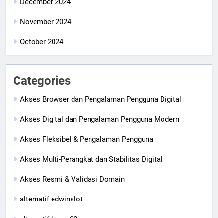
December 2024
November 2024
October 2024
Categories
Akses Browser dan Pengalaman Pengguna Digital
Akses Digital dan Pengalaman Pengguna Modern
Akses Fleksibel & Pengalaman Pengguna
Akses Multi-Perangkat dan Stabilitas Digital
Akses Resmi & Validasi Domain
alternatif edwinslot