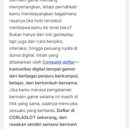
menyenangkan, tetapi pernahkah
kamu membayangkan bagaimana
rasanya jika hobi tersebut
membawa kamu ke level baru?
Bukan hanya dari sisi gameplay,
tapi juga dari cara berpikir,
interaksi, hingga peluang nyata di
dunia digital. Inilah yang
ditawarkan oleh
Corlaslot daftar
—
komunitas digital tempat gamer
dari berbagai penjuru berkumpul,
belajar, dan bertumbuh bersama.
Jika kamu merasa pengalaman
bermain game selama ini masih di
titik yang sama, saatnya mencoba
sesuatu yang berbeda.
Daftar di
CORLASLOT sekarang, dan
rasakan sendiri sensasi bermain