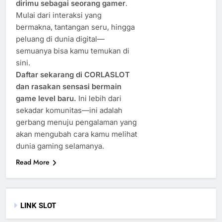
dirimu sebagai seorang gamer
.
Mulai dari interaksi yang
bermakna, tantangan seru, hingga
peluang di dunia digital—
semuanya bisa kamu temukan di
sini.
Daftar sekarang di CORLASLOT
dan rasakan sensasi bermain
game level baru.
Ini lebih dari
sekadar komunitas—ini adalah
gerbang menuju pengalaman yang
akan mengubah cara kamu melihat
dunia gaming selamanya.
Read More
LINK SLOT