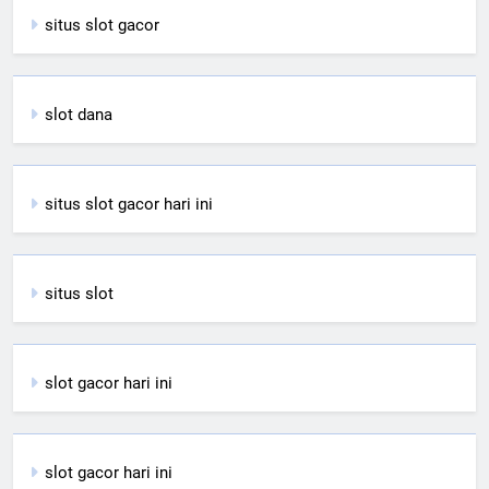
situs slot gacor
slot dana
situs slot gacor hari ini
situs slot
slot gacor hari ini
slot gacor hari ini