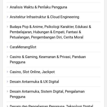
Analisis Waktu & Perilaku Pengguna
Arsitektur Infrastruktur & Cloud Engineering
Budaya Pop & Anime, Psikologi Karakter, Edukasi &
Pembelajaran, Hubungan & Empati, Fantasi &
Petualangan, Pengembangan Diri, Cerita Moral
CaraMenangSlot
Casino & Gaming, Keamanan & Privasi, Panduan
Pengguna
Casino, Slot Online, Jackpot
Desain Antarmuka & UX Digital
Desain Antarmuka, Sistem Digital, Pengalaman
Pengguna
Desain dan Pengalaman Pengguna, Teknologi Digital,