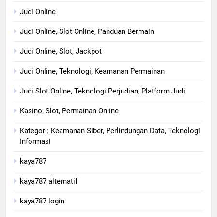
Judi Online
Judi Online, Slot Online, Panduan Bermain
Judi Online, Slot, Jackpot
Judi Online, Teknologi, Keamanan Permainan
Judi Slot Online, Teknologi Perjudian, Platform Judi
Kasino, Slot, Permainan Online
Kategori: Keamanan Siber, Perlindungan Data, Teknologi
Informasi
kaya787
kaya787 alternatif
kaya787 login