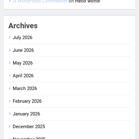
A WordPress Commenter
on
Hello world!
Archives
July 2026
June 2026
May 2026
April 2026
March 2026
February 2026
January 2026
December 2025