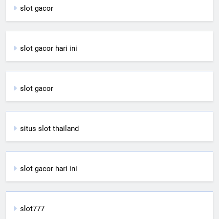
slot gacor
slot gacor hari ini
slot gacor
situs slot thailand
slot gacor hari ini
slot777