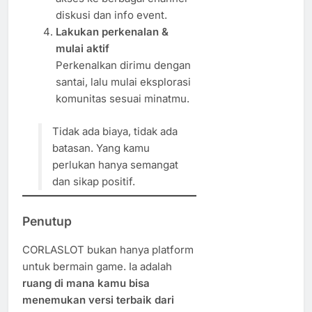
diskusi dan info event.
Lakukan perkenalan &
mulai aktif
Perkenalkan dirimu dengan
santai, lalu mulai eksplorasi
komunitas sesuai minatmu.
Tidak ada biaya, tidak ada
batasan. Yang kamu
perlukan hanya semangat
dan sikap positif.
Penutup
CORLASLOT bukan hanya platform
untuk bermain game. Ia adalah
ruang di mana kamu bisa
menemukan versi terbaik dari