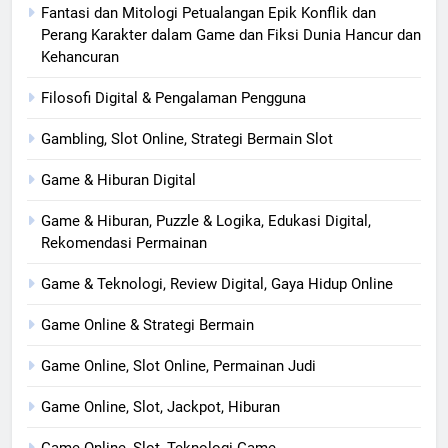
Fantasi dan Mitologi Petualangan Epik Konflik dan
Perang Karakter dalam Game dan Fiksi Dunia Hancur dan
Kehancuran
Filosofi Digital & Pengalaman Pengguna
Gambling, Slot Online, Strategi Bermain Slot
Game & Hiburan Digital
Game & Hiburan, Puzzle & Logika, Edukasi Digital,
Rekomendasi Permainan
Game & Teknologi, Review Digital, Gaya Hidup Online
Game Online & Strategi Bermain
Game Online, Slot Online, Permainan Judi
Game Online, Slot, Jackpot, Hiburan