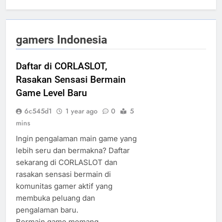
gamers Indonesia
Daftar di CORLASLOT,
Rasakan Sensasi Bermain
Game Level Baru
6c545d1
1 year ago
0
5
mins
Ingin pengalaman main game yang
lebih seru dan bermakna? Daftar
sekarang di CORLASLOT dan
rasakan sensasi bermain di
komunitas gamer aktif yang
membuka peluang dan
pengalaman baru.
Bermain game memang