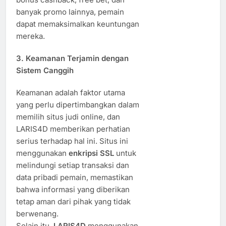
banyak promo lainnya, pemain
dapat memaksimalkan keuntungan
mereka.
3.
Keamanan Terjamin dengan
Sistem Canggih
Keamanan adalah faktor utama
yang perlu dipertimbangkan dalam
memilih situs judi online, dan
LARIS4D memberikan perhatian
serius terhadap hal ini. Situs ini
menggunakan
enkripsi SSL
untuk
melindungi setiap transaksi dan
data pribadi pemain, memastikan
bahwa informasi yang diberikan
tetap aman dari pihak yang tidak
berwenang.
Selain itu,
LARIS4D
menggunakan