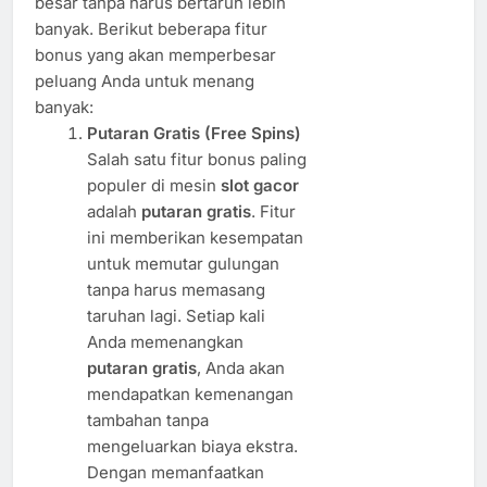
besar tanpa harus bertaruh lebih
banyak. Berikut beberapa fitur
bonus yang akan memperbesar
peluang Anda untuk menang
banyak:
Putaran Gratis (Free Spins)
Salah satu fitur bonus paling
populer di mesin
slot gacor
adalah
putaran gratis
. Fitur
ini memberikan kesempatan
untuk memutar gulungan
tanpa harus memasang
taruhan lagi. Setiap kali
Anda memenangkan
putaran gratis
, Anda akan
mendapatkan kemenangan
tambahan tanpa
mengeluarkan biaya ekstra.
Dengan memanfaatkan