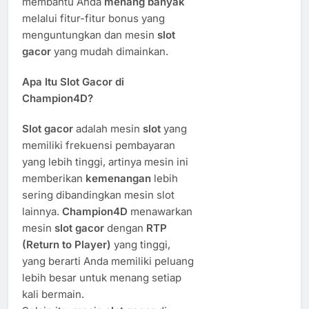
membantu Anda
menang banyak
melalui fitur-fitur bonus yang
menguntungkan dan mesin
slot
gacor
yang mudah dimainkan.
Apa Itu Slot Gacor di
Champion4D?
Slot gacor
adalah mesin
slot
yang
memiliki frekuensi pembayaran
yang lebih tinggi, artinya mesin ini
memberikan
kemenangan
lebih
sering dibandingkan mesin slot
lainnya.
Champion4D
menawarkan
mesin
slot gacor
dengan
RTP
(Return to Player)
yang tinggi,
yang berarti Anda memiliki peluang
lebih besar untuk menang setiap
kali bermain.