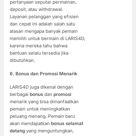
pertanyaan seputar permainan,
deposit, atau withdrawal.
Layanan pelanggan yang efisien
dan cepat ini adalah salah satu
alasan mengapa banyak pemain
memilih untuk bermain di LARIS4D,
karena mereka tahu bahwa
bantuan selalu tersedia jika
dibutuhkan.
6.
Bonus dan Promosi Menarik
LARIS4D juga dikenal dengan
berbagai
bonus
dan
promosi
menarik yang bisa dimanfaatkan
pemain untuk meningkatkan
peluang menang. Pemain baru
akan mendapatkan
bonus selamat
datang
yang menguntungkan,