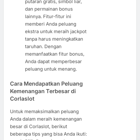
putaran gratis, simbol liar,
dan permainan bonus
lainnya. Fitur-fitur ini
memberi Anda peluang
ekstra untuk meraih jackpot
tanpa harus meningkatkan
taruhan. Dengan
memanfaatkan fitur bonus,
Anda dapat memperbesar
peluang untuk menang.
Cara Mendapatkan Peluang
Kemenangan Terbesar di
Corlaslot
Untuk memaksimalkan peluang
Anda dalam meraih kemenangan
besar di Corlaslot, berikut
beberapa tips yang bisa Anda ikuti: