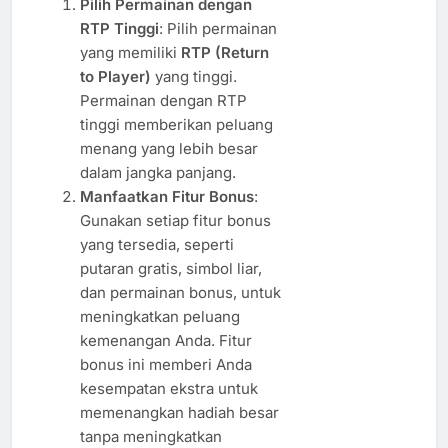
Pilih Permainan dengan
RTP Tinggi
: Pilih permainan
yang memiliki
RTP (Return
to Player)
yang tinggi.
Permainan dengan RTP
tinggi memberikan peluang
menang yang lebih besar
dalam jangka panjang.
Manfaatkan Fitur Bonus
:
Gunakan setiap fitur bonus
yang tersedia, seperti
putaran gratis, simbol liar,
dan permainan bonus, untuk
meningkatkan peluang
kemenangan Anda. Fitur
bonus ini memberi Anda
kesempatan ekstra untuk
memenangkan hadiah besar
tanpa meningkatkan