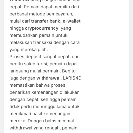
cepat. Pemain dapat memilih dari
berbagai metode pembayaran,
mulai dari
transfer bank
,
e-wallet
,
hingga
cryptocurrency
, yang
memudahkan pemain untuk
melakukan transaksi dengan cara
yang mereka pilih.
Proses deposit sangat cepat, dan
begitu saldo terisi, pemain dapat
langsung mulai bermain. Begitu
juga dengan
withdrawal
, LARIS4D
memastikan bahwa proses
penarikan kemenangan dilakukan
dengan cepat, sehingga pemain
tidak perlu menunggu lama untuk
menikmati hasil kemenangan
mereka. Dengan batas minimal
withdrawal yang rendah, pemain