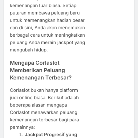
kemenangan luar biasa. Setiap
putaran membawa peluang baru
untuk memenangkan hadiah besar,
dan di sini, Anda akan menemukan
berbagai cara untuk meningkatkan
peluang Anda meraih jackpot yang
mengubah hidup.
Mengapa Corlaslot
Memberikan Peluang
Kemenangan Terbesar?
Corlaslot bukan hanya platform
judi online biasa. Berikut adalah
beberapa alasan mengapa
Corlaslot menawarkan peluang
kemenangan terbesar bagi para
pemainnya:
Jackpot Progresif yang