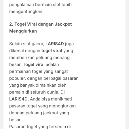
pengalaman bermain slot lebih
menguntungkan.
2.
Togel Viral dengan Jackpot
Menggiurkan
Selain slot gacor,
LARIS4D
juga
dikenal dengan
togel viral
yang
memberikan peluang menang
besar.
Togel viral
adalah
permainan togel yang sangat
populer, dengan berbagai pasaran
yang banyak dimainkan oleh
pemain di seluruh dunia. Di
LARIS4D
, Anda bisa menikmati
pasaran togel yang menggiurkan
dengan peluang jackpot yang
besar.
Pasaran togel yang tersedia di