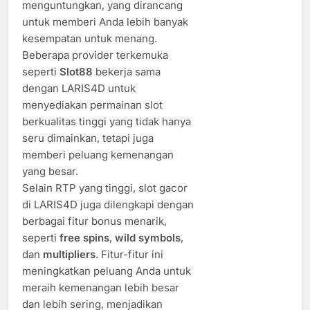
menguntungkan, yang dirancang
untuk memberi Anda lebih banyak
kesempatan untuk menang.
Beberapa provider terkemuka
seperti
Slot88
bekerja sama
dengan LARIS4D untuk
menyediakan permainan slot
berkualitas tinggi yang tidak hanya
seru dimainkan, tetapi juga
memberi peluang kemenangan
yang besar.
Selain RTP yang tinggi, slot gacor
di LARIS4D juga dilengkapi dengan
berbagai fitur bonus menarik,
seperti
free spins
,
wild symbols
,
dan
multipliers
. Fitur-fitur ini
meningkatkan peluang Anda untuk
meraih kemenangan lebih besar
dan lebih sering, menjadikan