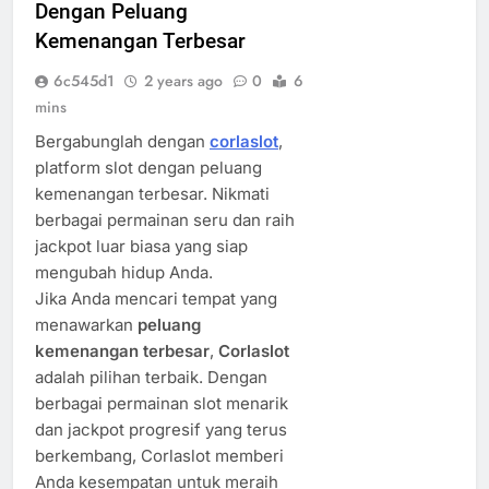
Dengan Peluang
Kemenangan Terbesar
6c545d1
2 years ago
0
6
mins
Bergabunglah dengan
corlaslot
,
platform slot dengan peluang
kemenangan terbesar. Nikmati
berbagai permainan seru dan raih
jackpot luar biasa yang siap
mengubah hidup Anda.
Jika Anda mencari tempat yang
menawarkan
peluang
kemenangan terbesar
,
Corlaslot
adalah pilihan terbaik. Dengan
berbagai permainan slot menarik
dan jackpot progresif yang terus
berkembang, Corlaslot memberi
Anda kesempatan untuk meraih