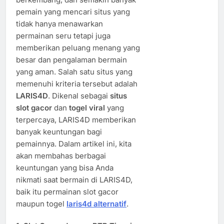
pemain yang mencari situs yang
tidak hanya menawarkan
permainan seru tetapi juga
memberikan peluang menang yang
besar dan pengalaman bermain
yang aman. Salah satu situs yang
memenuhi kriteria tersebut adalah
LARIS4D
. Dikenal sebagai
situs
slot gacor
dan
togel viral
yang
terpercaya, LARIS4D memberikan
banyak keuntungan bagi
pemainnya. Dalam artikel ini, kita
akan membahas berbagai
keuntungan yang bisa Anda
nikmati saat bermain di LARIS4D,
baik itu permainan slot gacor
maupun togel
laris4d alternatif
.