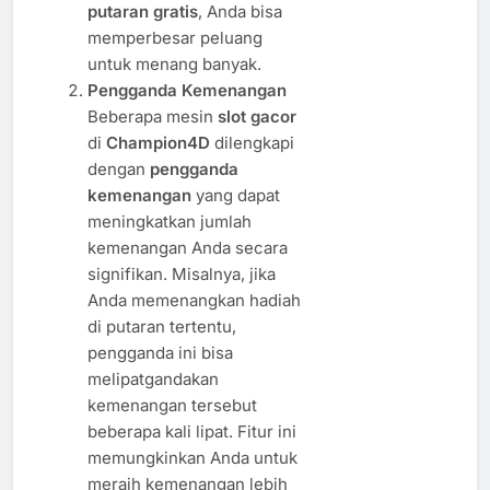
putaran gratis
, Anda bisa
memperbesar peluang
untuk menang banyak.
Pengganda Kemenangan
Beberapa mesin
slot gacor
di
Champion4D
dilengkapi
dengan
pengganda
kemenangan
yang dapat
meningkatkan jumlah
kemenangan Anda secara
signifikan. Misalnya, jika
Anda memenangkan hadiah
di putaran tertentu,
pengganda ini bisa
melipatgandakan
kemenangan tersebut
beberapa kali lipat. Fitur ini
memungkinkan Anda untuk
meraih kemenangan lebih