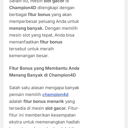
Selain itu, mesin
slot gacor
di
Champion4D
dilengkapi dengan
berbagai
fitur bonus
yang akan
memperbesar peluang Anda untuk
menang banyak
. Dengan memilih
mesin slot yang tepat, Anda bisa
memanfaatkan
fitur bonus
tersebut untuk meraih
kemenangan besar.
Fitur Bonus yang Membantu Anda
Menang Banyak di Champion4D
Salah satu alasan mengapa banyak
pemain memilih
champion4d
adalah
fitur bonus menarik
yang
tersedia di mesin
slot gacor
. Fitur-
fitur ini memberikan kesempatan
ekstra untuk memenangkan hadiah