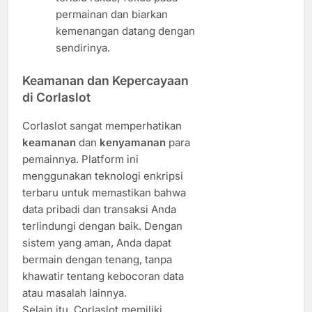
permainan dan biarkan
kemenangan datang dengan
sendirinya.
Keamanan dan Kepercayaan
di Corlaslot
Corlaslot sangat memperhatikan
keamanan
dan
kenyamanan
para
pemainnya. Platform ini
menggunakan teknologi enkripsi
terbaru untuk memastikan bahwa
data pribadi dan transaksi Anda
terlindungi dengan baik. Dengan
sistem yang aman, Anda dapat
bermain dengan tenang, tanpa
khawatir tentang kebocoran data
atau masalah lainnya.
Selain itu, Corlaslot memiliki