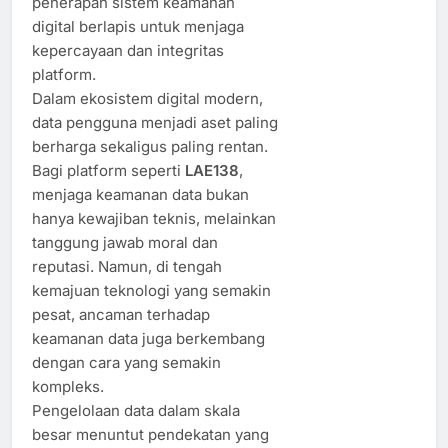
penerapan sistem keamanan
digital berlapis untuk menjaga
kepercayaan dan integritas
platform.
Dalam ekosistem digital modern,
data pengguna menjadi aset paling
berharga sekaligus paling rentan.
Bagi platform seperti
LAE138
,
menjaga keamanan data bukan
hanya kewajiban teknis, melainkan
tanggung jawab moral dan
reputasi. Namun, di tengah
kemajuan teknologi yang semakin
pesat, ancaman terhadap
keamanan data juga berkembang
dengan cara yang semakin
kompleks.
Pengelolaan data dalam skala
besar menuntut pendekatan yang