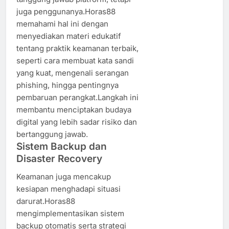
juga penggunanya.Horas88
memahami hal ini dengan
menyediakan materi edukatif
tentang praktik keamanan terbaik,
seperti cara membuat kata sandi
yang kuat, mengenali serangan
phishing, hingga pentingnya
pembaruan perangkat.Langkah ini
membantu menciptakan budaya
digital yang lebih sadar risiko dan
bertanggung jawab.
Sistem Backup dan
Disaster Recovery
Keamanan juga mencakup
kesiapan menghadapi situasi
darurat.Horas88
mengimplementasikan sistem
backup otomatis serta strategi