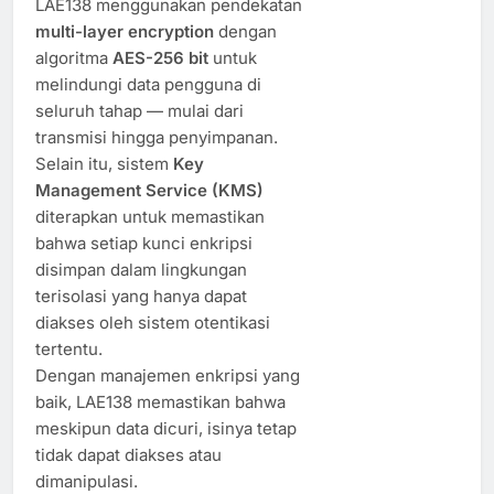
LAE138 menggunakan pendekatan
multi-layer encryption
dengan
algoritma
AES-256 bit
untuk
melindungi data pengguna di
seluruh tahap — mulai dari
transmisi hingga penyimpanan.
Selain itu, sistem
Key
Management Service (KMS)
diterapkan untuk memastikan
bahwa setiap kunci enkripsi
disimpan dalam lingkungan
terisolasi yang hanya dapat
diakses oleh sistem otentikasi
tertentu.
Dengan manajemen enkripsi yang
baik, LAE138 memastikan bahwa
meskipun data dicuri, isinya tetap
tidak dapat diakses atau
dimanipulasi.