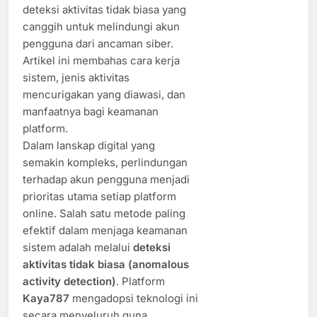
deteksi aktivitas tidak biasa yang
canggih untuk melindungi akun
pengguna dari ancaman siber.
Artikel ini membahas cara kerja
sistem, jenis aktivitas
mencurigakan yang diawasi, dan
manfaatnya bagi keamanan
platform.
Dalam lanskap digital yang
semakin kompleks, perlindungan
terhadap akun pengguna menjadi
prioritas utama setiap platform
online. Salah satu metode paling
efektif dalam menjaga keamanan
sistem adalah melalui
deteksi
aktivitas tidak biasa (anomalous
activity detection)
. Platform
Kaya787
mengadopsi teknologi ini
secara menyeluruh guna