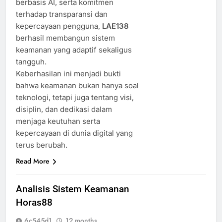
berbasis AI, serta komitmen
terhadap transparansi dan
kepercayaan pengguna,
LAE138
berhasil membangun sistem
keamanan yang adaptif sekaligus
tangguh.
Keberhasilan ini menjadi bukti
bahwa keamanan bukan hanya soal
teknologi, tetapi juga tentang visi,
disiplin, dan dedikasi dalam
menjaga keutuhan serta
kepercayaan di dunia digital yang
terus berubah.
Read More
Analisis Sistem Keamanan
Horas88
6c545d1
12 months