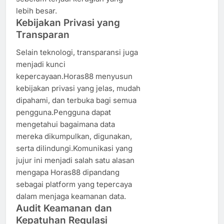
lebih besar.
Kebijakan Privasi yang
Transparan
Selain teknologi, transparansi juga
menjadi kunci
kepercayaan.Horas88 menyusun
kebijakan privasi yang jelas, mudah
dipahami, dan terbuka bagi semua
pengguna.Pengguna dapat
mengetahui bagaimana data
mereka dikumpulkan, digunakan,
serta dilindungi.Komunikasi yang
jujur ini menjadi salah satu alasan
mengapa Horas88 dipandang
sebagai platform yang tepercaya
dalam menjaga keamanan data.
Audit Keamanan dan
Kepatuhan Regulasi