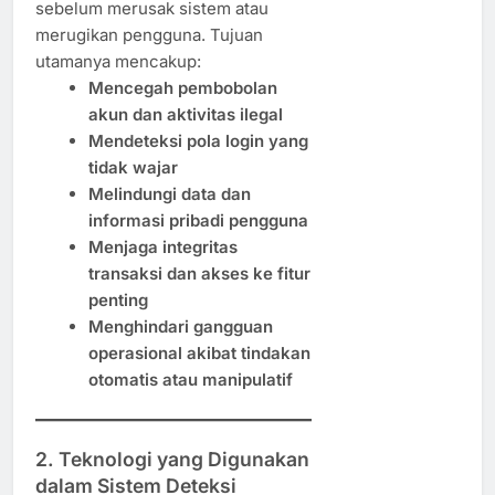
sebelum merusak sistem atau
merugikan pengguna. Tujuan
utamanya mencakup:
Mencegah pembobolan
akun dan aktivitas ilegal
Mendeteksi pola login yang
tidak wajar
Melindungi data dan
informasi pribadi pengguna
Menjaga integritas
transaksi dan akses ke fitur
penting
Menghindari gangguan
operasional akibat tindakan
otomatis atau manipulatif
2. Teknologi yang Digunakan
dalam Sistem Deteksi