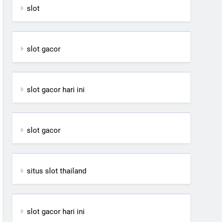
slot
slot gacor
slot gacor hari ini
slot gacor
situs slot thailand
slot gacor hari ini