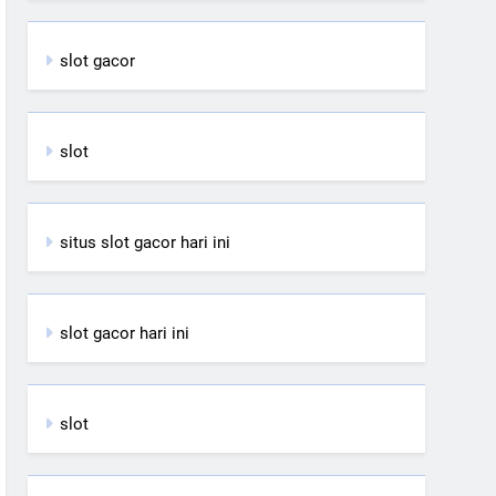
slot gacor
slot
situs slot gacor hari ini
slot gacor hari ini
slot