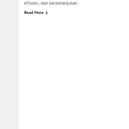
efisien, dan berkelanjutan.
Read More