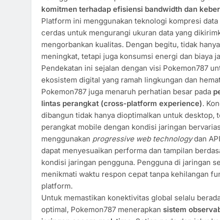
komitmen terhadap efisiensi bandwidth dan keberl
Platform ini menggunakan teknologi kompresi data 
cerdas untuk mengurangi ukuran data yang dikirim
mengorbankan kualitas. Dengan begitu, tidak hany
meningkat, tetapi juga konsumsi energi dan biaya ja
Pendekatan ini sejalan dengan visi Pokemon787 
ekosistem digital yang ramah lingkungan dan hema
Pokemon787 juga menaruh perhatian besar pada
p
lintas perangkat (cross-platform experience)
. Kon
dibangun tidak hanya dioptimalkan untuk desktop, t
perangkat mobile dengan kondisi jaringan bervaria
menggunakan
progressive web technology
dan API
dapat menyesuaikan performa dan tampilan berdas
kondisi jaringan pengguna. Pengguna di jaringan se
menikmati waktu respon cepat tanpa kehilangan fu
platform.
Untuk memastikan konektivitas global selalu berad
optimal, Pokemon787 menerapkan
sistem observab