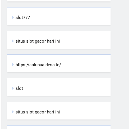
slot777
situs slot gacor hari ini
https://salubua.desa.id/
slot
situs slot gacor hari ini