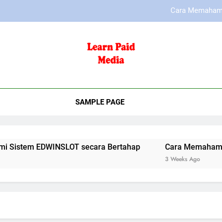
Cara Memahami
Cara Memaha
Mengenal Struktur Menu KAYA787 yang Se
rn Paid Media
Tips Meningkatkan Stabi
trategi Iklan Berbayar Dengan Learn Paid Media. Panduan Untuk
Cara Memahami
SAMPLE PAGE
Cara Memaha
Mengenal Struktur Menu KAYA787 yang Se
DWINSLOT secara Bertahap
Cara Memahami Sistem LE
3 Weeks Ago