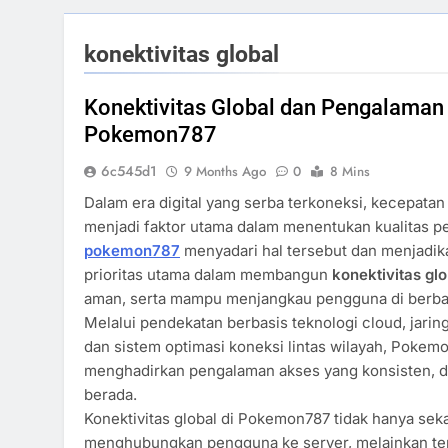
konektivitas global
Konektivitas Global dan Pengalaman
Pokemon787
6c545d1
9 Months Ago
0
8 Mins
Dalam era digital yang serba terkoneksi, kecepata
menjadi faktor utama dalam menentukan kualitas 
pokemon787
menyadari hal tersebut dan menjadik
prioritas utama dalam membangun
konektivitas glo
aman, serta mampu menjangkau pengguna di berbag
Melalui pendekatan berbasis teknologi cloud, jaring
dan sistem optimasi koneksi lintas wilayah, Pokem
menghadirkan pengalaman akses yang konsisten, 
berada.
Konektivitas global di Pokemon787 tidak hanya sek
menghubungkan pengguna ke server, melainkan te