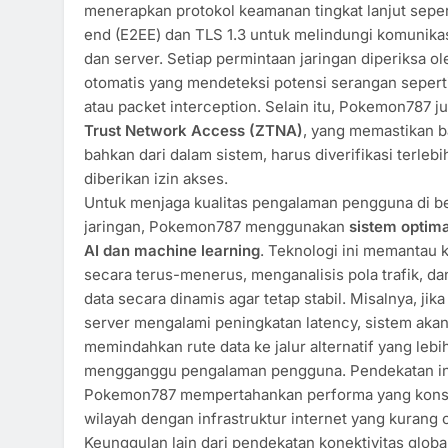
menerapkan protokol keamanan tingkat lanjut seper
end (E2EE) dan TLS 1.3 untuk melindungi komunika
dan server. Setiap permintaan jaringan diperiksa 
otomatis yang mendeteksi potensi serangan sepert
atau packet interception. Selain itu, Pokemon787
Trust Network Access (ZTNA)
, yang memastikan b
bahkan dari dalam sistem, harus diverifikasi terleb
diberikan izin akses.
Untuk menjaga kualitas pengalaman pengguna di be
jaringan, Pokemon787 menggunakan
sistem optima
AI dan machine learning
. Teknologi ini memantau k
secara terus-menerus, menganalisis pola trafik, d
data secara dinamis agar tetap stabil. Misalnya, jika
server mengalami peningkatan latency, sistem akan
memindahkan rute data ke jalur alternatif yang lebi
mengganggu pengalaman pengguna. Pendekatan i
Pokemon787 mempertahankan performa yang konsi
wilayah dengan infrastruktur internet yang kurang 
Keunggulan lain dari pendekatan konektivitas glo