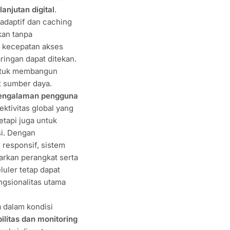
anjutan digital
.
adaptif dan caching
kan tanpa
a kecepatan akses
ringan dapat ditekan.
untuk membangun
t sumber daya.
engalaman pengguna
ektivitas global yang
etapi juga untuk
si. Dengan
 responsif, sistem
arkan perangkat serta
luler tetap dapat
ngsionalitas utama
a dalam kondisi
ilitas dan monitoring