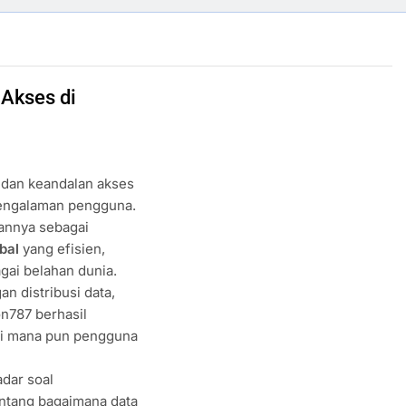
 Akses di
n dan keandalan akses
pengalaman pengguna.
annya sebagai
bal
yang efisien,
ai belahan dunia.
an distribusi data,
on787 berhasil
di mana pun pengguna
adar soal
ntang bagaimana data