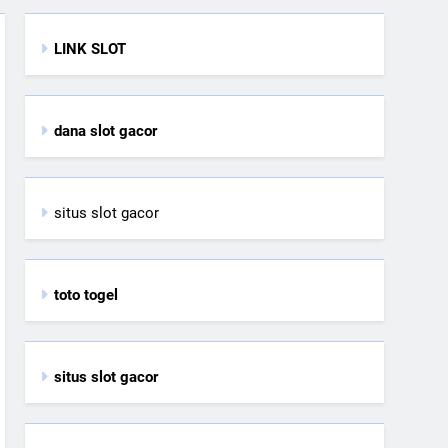
LINK SLOT
dana slot gacor
situs slot gacor
toto togel
situs slot gacor