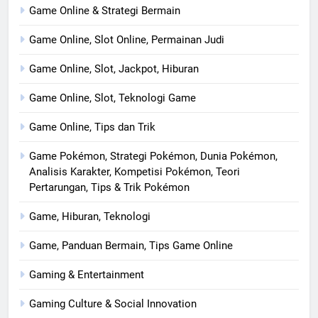
Game Online & Strategi Bermain
Game Online, Slot Online, Permainan Judi
Game Online, Slot, Jackpot, Hiburan
Game Online, Slot, Teknologi Game
Game Online, Tips dan Trik
Game Pokémon, Strategi Pokémon, Dunia Pokémon,
Analisis Karakter, Kompetisi Pokémon, Teori
Pertarungan, Tips & Trik Pokémon
Game, Hiburan, Teknologi
Game, Panduan Bermain, Tips Game Online
Gaming & Entertainment
Gaming Culture & Social Innovation