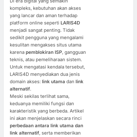
Di era digital yang semakin
kompleks, kebutuhan akan akses
yang lancar dan aman terhadap
platform online seperti
LARIS4D
menjadi sangat penting. Tidak
sedikit pengguna yang mengalami
kesulitan mengakses situs utama
karena
pemblokiran ISP
, gangguan
teknis, atau pemeliharaan sistem.
Untuk mengatasi kendala tersebut,
LARIS4D menyediakan dua jenis
domain akses:
link utama
dan
link
alternatif
.
Meski sekilas terlihat sama,
keduanya memiliki fungsi dan
karakteristik yang berbeda. Artikel
ini akan menjelaskan secara rinci
perbedaan antara link utama dan
link alternatif
, serta memberikan