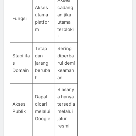
Akses
Akses
cadang
utama
an jika
Fungsi
platfor
utama
m
terbloki
r
Tetap
Sering
Stabilita
dan
diperba
s
jarang
rui demi
Domain
beruba
keaman
h
an
Biasany
Dapat
a hanya
Akses
dicari
tersedia
Publik
melalui
melalui
Google
jalur
resmi