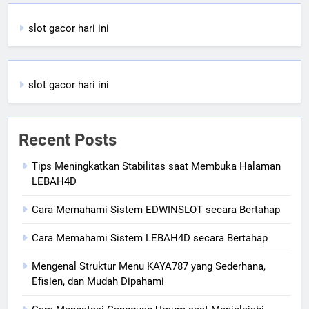
slot gacor hari ini
slot gacor hari ini
Recent Posts
Tips Meningkatkan Stabilitas saat Membuka Halaman
LEBAH4D
Cara Memahami Sistem EDWINSLOT secara Bertahap
Cara Memahami Sistem LEBAH4D secara Bertahap
Mengenal Struktur Menu KAYA787 yang Sederhana,
Efisien, dan Mudah Dipahami