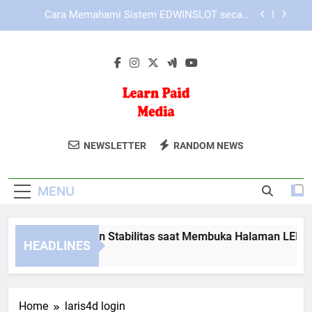
Skip
Cara Memahami Sistem LEBAH4D secara
to
Bertahap
content
Mengenal Struktur Menu KAYA787 yang
Sederhana, Efisien, dan Mudah Dipahami
Tips Meningkatkan Stabilitas saat Membuka
Halaman LEBAH4D
Cara Memahami Sistem EDWINSLOT secara
Bertahap
Learn Paid
Pelajari Strategi Iklan Berbayar Dengan
Cara Memahami Sistem LEBAH4D secara
NEWSLETTER
RANDOM NEWS
Bertahap
Media
Learn Paid Media. Panduan Untuk
Mengenal Struktur Menu KAYA787 yang
Pengiklan Digital Pemula Hingga
Sederhana, Efisien, dan Mudah Dipahami
MENU
Profesional.
ips Meningkatkan Stabilitas saat Membuka Halaman LEBAH4D
HEADLINES
Weeks Ago
Home
laris4d login