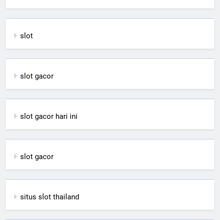
slot
slot gacor
slot gacor hari ini
slot gacor
situs slot thailand