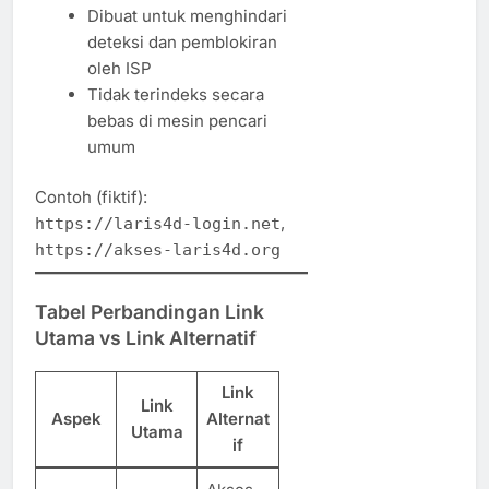
Dibuat untuk menghindari
deteksi dan pemblokiran
oleh ISP
Tidak terindeks secara
bebas di mesin pencari
umum
Contoh (fiktif):
,
https://laris4d-login.net
https://akses-laris4d.org
Tabel Perbandingan Link
Utama vs Link Alternatif
Link
Link
Aspek
Alternat
Utama
if