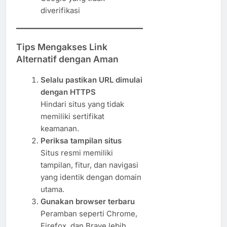
diverifikasi
Tips Mengakses Link
Alternatif dengan Aman
Selalu pastikan URL dimulai
dengan HTTPS
Hindari situs yang tidak
memiliki sertifikat
keamanan.
Periksa tampilan situs
Situs resmi memiliki
tampilan, fitur, dan navigasi
yang identik dengan domain
utama.
Gunakan browser terbaru
Peramban seperti Chrome,
Firefox, dan Brave lebih