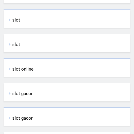
slot
slot
slot online
slot gacor
slot gacor