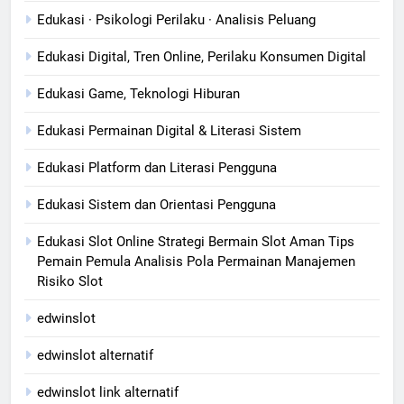
Edukasi · Psikologi Perilaku · Analisis Peluang
Edukasi Digital, Tren Online, Perilaku Konsumen Digital
Edukasi Game, Teknologi Hiburan
Edukasi Permainan Digital & Literasi Sistem
Edukasi Platform dan Literasi Pengguna
Edukasi Sistem dan Orientasi Pengguna
Edukasi Slot Online Strategi Bermain Slot Aman Tips
Pemain Pemula Analisis Pola Permainan Manajemen
Risiko Slot
edwinslot
edwinslot alternatif
edwinslot link alternatif