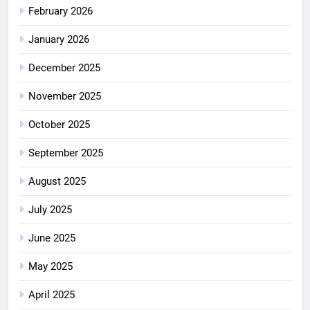
February 2026
January 2026
December 2025
November 2025
October 2025
September 2025
August 2025
July 2025
June 2025
May 2025
April 2025