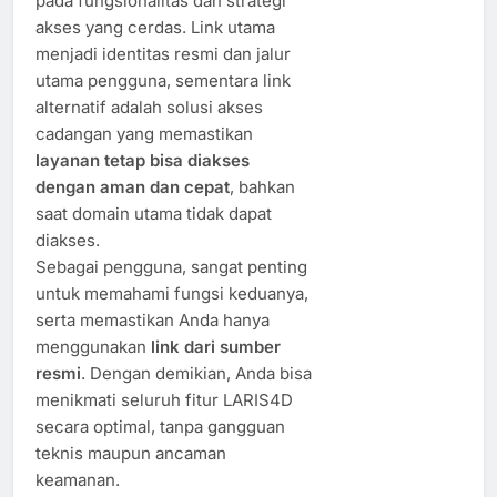
pada fungsionalitas dan strategi
akses yang cerdas. Link utama
menjadi identitas resmi dan jalur
utama pengguna, sementara link
alternatif adalah solusi akses
cadangan yang memastikan
layanan tetap bisa diakses
dengan aman dan cepat
, bahkan
saat domain utama tidak dapat
diakses.
Sebagai pengguna, sangat penting
untuk memahami fungsi keduanya,
serta memastikan Anda hanya
menggunakan
link dari sumber
resmi
. Dengan demikian, Anda bisa
menikmati seluruh fitur LARIS4D
secara optimal, tanpa gangguan
teknis maupun ancaman
keamanan.