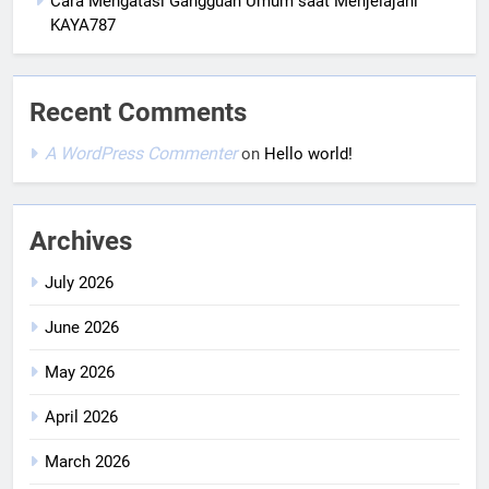
Cara Mengatasi Gangguan Umum saat Menjelajahi
KAYA787
Recent Comments
A WordPress Commenter
on
Hello world!
Archives
July 2026
June 2026
May 2026
April 2026
March 2026