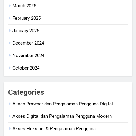
March 2025
February 2025
January 2025
December 2024
November 2024
October 2024
Categories
Akses Browser dan Pengalaman Pengguna Digital
Akses Digital dan Pengalaman Pengguna Modern
Akses Fleksibel & Pengalaman Pengguna