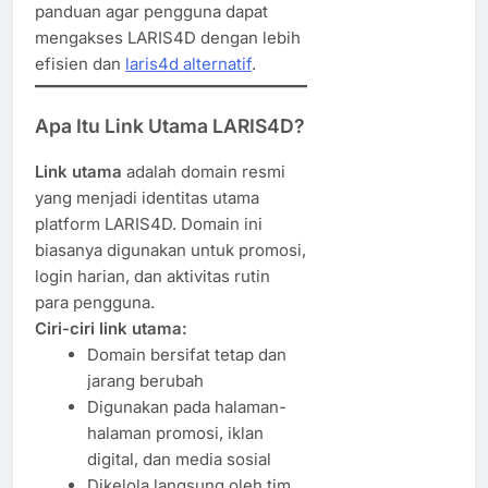
panduan agar pengguna dapat
mengakses LARIS4D dengan lebih
efisien dan
laris4d alternatif
.
Apa Itu Link Utama LARIS4D?
Link utama
adalah domain resmi
yang menjadi identitas utama
platform LARIS4D. Domain ini
biasanya digunakan untuk promosi,
login harian, dan aktivitas rutin
para pengguna.
Ciri-ciri link utama:
Domain bersifat tetap dan
jarang berubah
Digunakan pada halaman-
halaman promosi, iklan
digital, dan media sosial
Dikelola langsung oleh tim