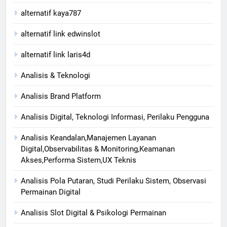
alternatif kaya787
alternatif link edwinslot
alternatif link laris4d
Analisis & Teknologi
Analisis Brand Platform
Analisis Digital, Teknologi Informasi, Perilaku Pengguna
Analisis Keandalan,Manajemen Layanan
Digital,Observabilitas & Monitoring,Keamanan
Akses,Performa Sistem,UX Teknis
Analisis Pola Putaran, Studi Perilaku Sistem, Observasi
Permainan Digital
Analisis Slot Digital & Psikologi Permainan