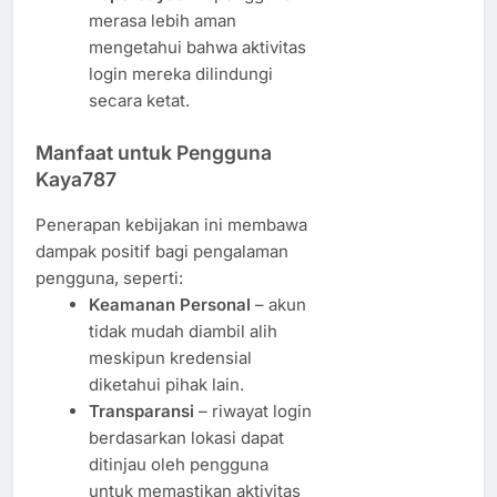
merasa lebih aman
mengetahui bahwa aktivitas
login mereka dilindungi
secara ketat.
Manfaat untuk Pengguna
Kaya787
Penerapan kebijakan ini membawa
dampak positif bagi pengalaman
pengguna, seperti:
Keamanan Personal
– akun
tidak mudah diambil alih
meskipun kredensial
diketahui pihak lain.
Transparansi
– riwayat login
berdasarkan lokasi dapat
ditinjau oleh pengguna
untuk memastikan aktivitas