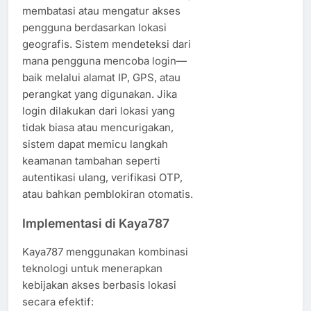
membatasi atau mengatur akses
pengguna berdasarkan lokasi
geografis. Sistem mendeteksi dari
mana pengguna mencoba login—
baik melalui alamat IP, GPS, atau
perangkat yang digunakan. Jika
login dilakukan dari lokasi yang
tidak biasa atau mencurigakan,
sistem dapat memicu langkah
keamanan tambahan seperti
autentikasi ulang, verifikasi OTP,
atau bahkan pemblokiran otomatis.
Implementasi di Kaya787
Kaya787 menggunakan kombinasi
teknologi untuk menerapkan
kebijakan akses berbasis lokasi
secara efektif: