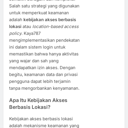
Salah satu strategi yang digunakan
untuk memperkuat keamanan
adalah
kebijakan akses berbasis
lokasi
atau
location-based access
policy
. Kaya787
mengimplementasikan pendekatan
ini dalam sistem login untuk
memastikan bahwa hanya aktivitas
yang wajar dan sah yang
mendapatkan izin akses. Dengan
begitu, keamanan data dan privasi
pengguna dapat lebih terjamin
tanpa mengorbankan kenyamanan.
Apa Itu Kebijakan Akses
Berbasis Lokasi?
Kebijakan akses berbasis lokasi
adalah mekanisme keamanan yang