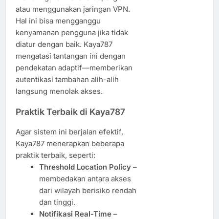
atau menggunakan jaringan VPN.
Hal ini bisa mengganggu
kenyamanan pengguna jika tidak
diatur dengan baik. Kaya787
mengatasi tantangan ini dengan
pendekatan adaptif—memberikan
autentikasi tambahan alih-alih
langsung menolak akses.
Praktik Terbaik di Kaya787
Agar sistem ini berjalan efektif,
Kaya787 menerapkan beberapa
praktik terbaik, seperti:
Threshold Location Policy
–
membedakan antara akses
dari wilayah berisiko rendah
dan tinggi.
Notifikasi Real-Time
–