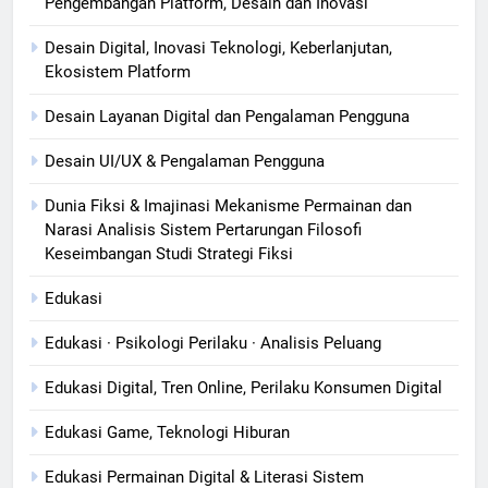
Pengembangan Platform, Desain dan Inovasi
Desain Digital, Inovasi Teknologi, Keberlanjutan,
Ekosistem Platform
Desain Layanan Digital dan Pengalaman Pengguna
Desain UI/UX & Pengalaman Pengguna
Dunia Fiksi & Imajinasi Mekanisme Permainan dan
Narasi Analisis Sistem Pertarungan Filosofi
Keseimbangan Studi Strategi Fiksi
Edukasi
Edukasi · Psikologi Perilaku · Analisis Peluang
Edukasi Digital, Tren Online, Perilaku Konsumen Digital
Edukasi Game, Teknologi Hiburan
Edukasi Permainan Digital & Literasi Sistem