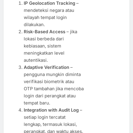
IP Geolocation Tracking
–
mendeteksi negara atau
wilayah tempat login
dilakukan.
Risk-Based Access
– jika
lokasi berbeda dari
kebiasaan, sistem
meningkatkan level
autentikasi.
Adaptive Verification
–
pengguna mungkin diminta
verifikasi biometrik atau
OTP tambahan jika mencoba
login dari perangkat atau
tempat baru.
Integration with Audit Log
–
setiap login tercatat
lengkap, termasuk lokasi,
perangkat, dan waktu akses.