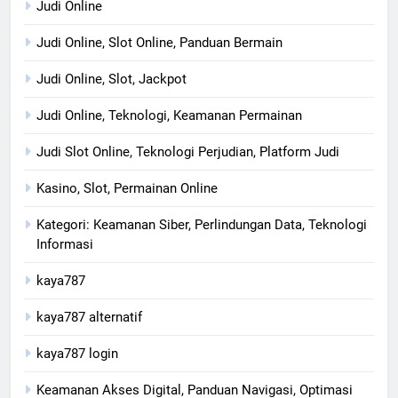
Judi Online
Judi Online, Slot Online, Panduan Bermain
Judi Online, Slot, Jackpot
Judi Online, Teknologi, Keamanan Permainan
Judi Slot Online, Teknologi Perjudian, Platform Judi
Kasino, Slot, Permainan Online
Kategori: Keamanan Siber, Perlindungan Data, Teknologi
Informasi
kaya787
kaya787 alternatif
kaya787 login
Keamanan Akses Digital, Panduan Navigasi, Optimasi