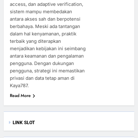
access, dan adaptive verification,
sistem mampu membedakan
antara akses sah dan berpotensi
berbahaya. Meski ada tantangan
dalam hal kenyamanan, praktik
terbaik yang diterapkan
menjadikan kebijakan ini seimbang
antara keamanan dan pengalaman
pengguna. Dengan dukungan
pengguna, strategi ini memastikan
privasi dan data tetap aman di
Kaya787.
Read More
LINK SLOT