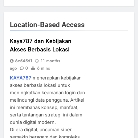
Location-Based Access
Kaya787 dan Kebijakan
Akses Berbasis Lokasi
6c545d1
11 months
ago
0
6 mins
KAYA787
menerapkan kebijakan
akses berbasis lokasi untuk
meningkatkan keamanan login dan
melindungi data pengguna. Artikel
ini membahas konsep, manfaat,
serta tantangan strategi ini dalam
dunia digital modern.
Di era digital, ancaman siber
semakin beragam dan kompleks.