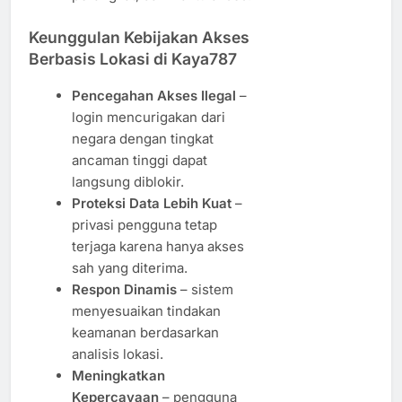
Keunggulan Kebijakan Akses
Berbasis Lokasi di Kaya787
Pencegahan Akses Ilegal
–
login mencurigakan dari
negara dengan tingkat
ancaman tinggi dapat
langsung diblokir.
Proteksi Data Lebih Kuat
–
privasi pengguna tetap
terjaga karena hanya akses
sah yang diterima.
Respon Dinamis
– sistem
menyesuaikan tindakan
keamanan berdasarkan
analisis lokasi.
Meningkatkan
Kepercayaan
– pengguna