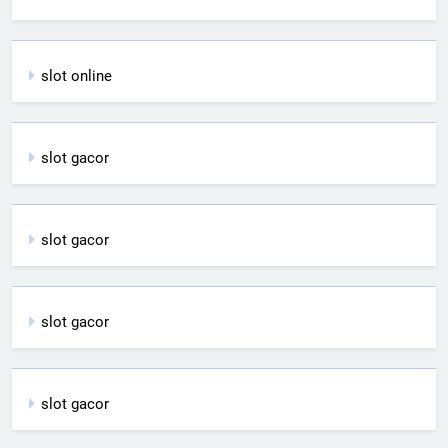
slot online
slot gacor
slot gacor
slot gacor
slot gacor