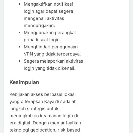
Mengaktifkan notifikasi
login agar dapat segera
mengenali aktivitas
mencurigakan.
Menggunakan perangkat
pribadi saat login.
Menghindari penggunaan
VPN yang tidak terpercaya.
Segera melaporkan aktivitas
login yang tidak dikenali.
Kesimpulan
Kebijakan akses berbasis lokasi
yang diterapkan Kaya787 adalah
langkah strategis untuk
meningkatkan keamanan login di
era digital. Dengan memanfaatkan
teknologi geolocation, risk-based