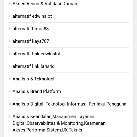
Akses Resmi & Validasi Domain
alternatif edwinslot
alternatif horas88
alternatif kaya787
alternatif link edwinslot
alternatif link laris4d
Analisis & Teknologi
Analisis Brand Platform
Analisis Digital, Teknologi Informasi, Perilaku Pengguna
Analisis Keandalan,Manajemen Layanan
Digital,Observabilitas & Monitoring,Keamanan
Akses,Performa Sistem,UX Teknis