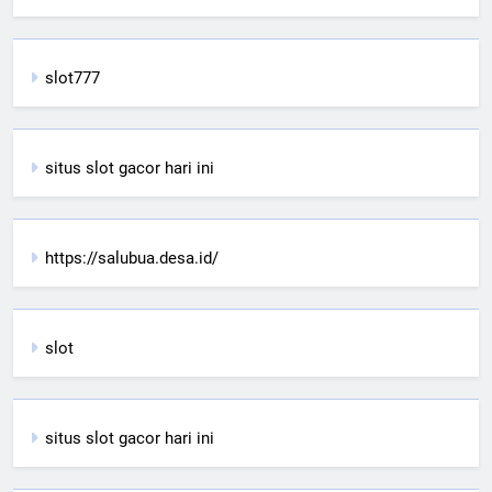
slot777
situs slot gacor hari ini
https://salubua.desa.id/
slot
situs slot gacor hari ini