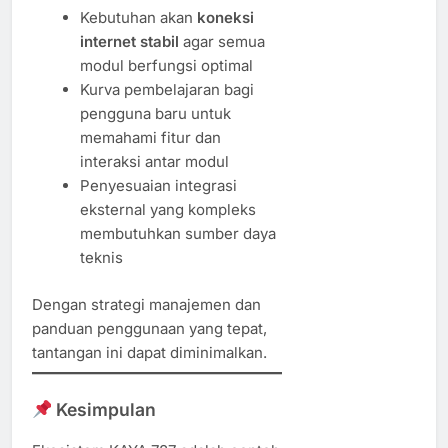
Kebutuhan akan
koneksi
internet stabil
agar semua
modul berfungsi optimal
Kurva pembelajaran bagi
pengguna baru untuk
memahami fitur dan
interaksi antar modul
Penyesuaian integrasi
eksternal yang kompleks
membutuhkan sumber daya
teknis
Dengan strategi manajemen dan
panduan penggunaan yang tepat,
tantangan ini dapat diminimalkan.
Kesimpulan