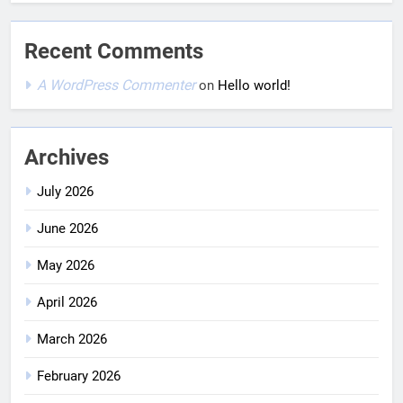
Recent Comments
A WordPress Commenter
on
Hello world!
Archives
July 2026
June 2026
May 2026
April 2026
March 2026
February 2026