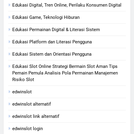
Edukasi Digital, Tren Online, Perilaku Konsumen Digital
Edukasi Game, Teknologi Hiburan
Edukasi Permainan Digital & Literasi Sistem
Edukasi Platform dan Literasi Pengguna
Edukasi Sistem dan Orientasi Pengguna
Edukasi Slot Online Strategi Bermain Slot Aman Tips
Pemain Pemula Analisis Pola Permainan Manajemen
Risiko Slot
edwinslot
edwinslot alternatif
edwinslot link alternatif
edwinslot login