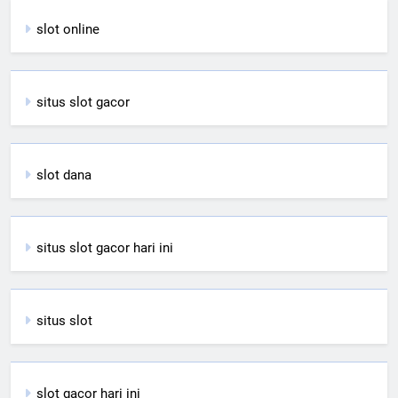
slot online
situs slot gacor
slot dana
situs slot gacor hari ini
situs slot
slot gacor hari ini