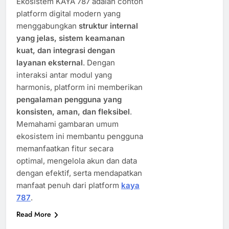
Ekosistem KAYA 787 adalah contoh
platform digital modern yang
menggabungkan
struktur internal
yang jelas, sistem keamanan
kuat, dan integrasi dengan
layanan eksternal
. Dengan
interaksi antar modul yang
harmonis, platform ini memberikan
pengalaman pengguna yang
konsisten, aman, dan fleksibel
.
Memahami gambaran umum
ekosistem ini membantu pengguna
memanfaatkan fitur secara
optimal, mengelola akun dan data
dengan efektif, serta mendapatkan
manfaat penuh dari platform
kaya
787
.
Read More