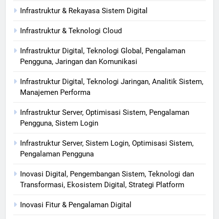
Infrastruktur & Rekayasa Sistem Digital
Infrastruktur & Teknologi Cloud
Infrastruktur Digital, Teknologi Global, Pengalaman
Pengguna, Jaringan dan Komunikasi
Infrastruktur Digital, Teknologi Jaringan, Analitik Sistem,
Manajemen Performa
Infrastruktur Server, Optimisasi Sistem, Pengalaman
Pengguna, Sistem Login
Infrastruktur Server, Sistem Login, Optimisasi Sistem,
Pengalaman Pengguna
Inovasi Digital, Pengembangan Sistem, Teknologi dan
Transformasi, Ekosistem Digital, Strategi Platform
Inovasi Fitur & Pengalaman Digital