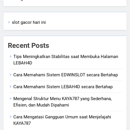
slot gacor hari ini
Recent Posts
Tips Meningkatkan Stabilitas saat Membuka Halaman
LEBAH4D
Cara Memahami Sistem EDWINSLOT secara Bertahap
Cara Memahami Sistem LEBAH4D secara Bertahap
Mengenal Struktur Menu KAYA787 yang Sederhana,
Efisien, dan Mudah Dipahami
Cara Mengatasi Gangguan Umum saat Menjelajahi
KAYA787