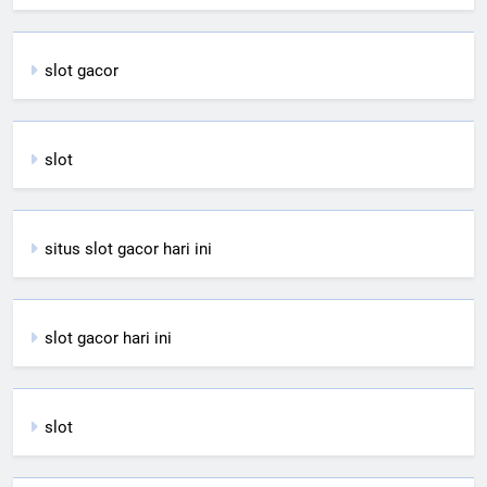
slot gacor
slot
situs slot gacor hari ini
slot gacor hari ini
slot