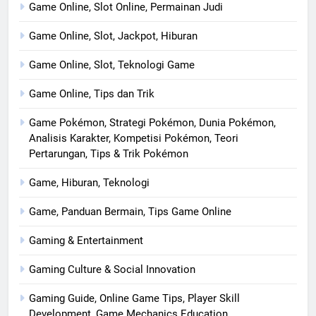
Game Online, Slot Online, Permainan Judi
Game Online, Slot, Jackpot, Hiburan
Game Online, Slot, Teknologi Game
Game Online, Tips dan Trik
Game Pokémon, Strategi Pokémon, Dunia Pokémon,
Analisis Karakter, Kompetisi Pokémon, Teori
Pertarungan, Tips & Trik Pokémon
Game, Hiburan, Teknologi
Game, Panduan Bermain, Tips Game Online
Gaming & Entertainment
Gaming Culture & Social Innovation
Gaming Guide, Online Game Tips, Player Skill
Development, Game Mechanics Education