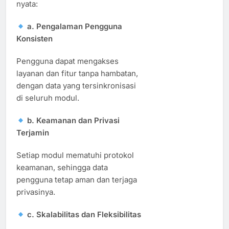
nyata:
a. Pengalaman Pengguna
Konsisten
Pengguna dapat mengakses
layanan dan fitur tanpa hambatan,
dengan data yang tersinkronisasi
di seluruh modul.
b. Keamanan dan Privasi
Terjamin
Setiap modul mematuhi protokol
keamanan, sehingga data
pengguna tetap aman dan terjaga
privasinya.
c. Skalabilitas dan Fleksibilitas