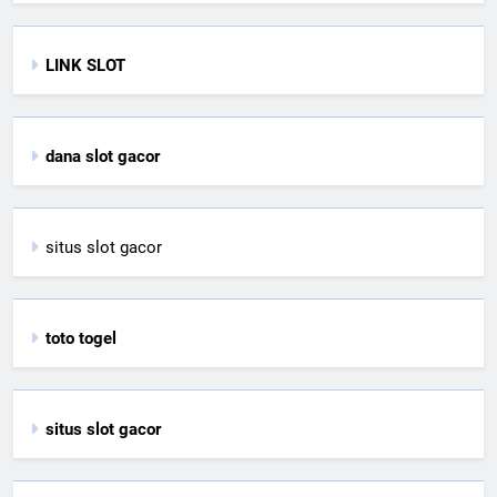
LINK SLOT
dana slot gacor
situs slot gacor
toto togel
situs slot gacor