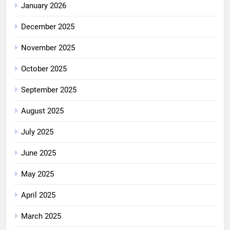
January 2026
December 2025
November 2025
October 2025
September 2025
August 2025
July 2025
June 2025
May 2025
April 2025
March 2025