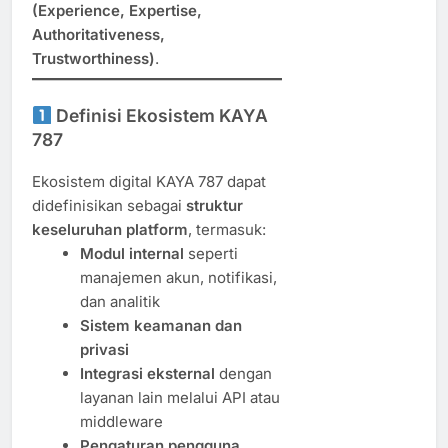
(Experience, Expertise,
Authoritativeness,
Trustworthiness)
.
Definisi Ekosistem KAYA
787
Ekosistem digital KAYA 787 dapat
didefinisikan sebagai
struktur
keseluruhan platform
, termasuk:
Modul internal
seperti
manajemen akun, notifikasi,
dan analitik
Sistem keamanan dan
privasi
Integrasi eksternal
dengan
layanan lain melalui API atau
middleware
Pengaturan pengguna