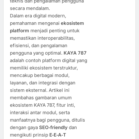
teknis dan pengalaman pengguna
secara mendalam.
Dalam era digital modern,
pemahaman mengenai
ekosistem
platform
menjadi penting untuk
memastikan interoperabilitas,
efisiensi, dan pengalaman
pengguna yang optimal.
KAYA 787
adalah contoh platform digital yang
memiliki ekosistem terstruktur,
mencakup berbagai modul,
layanan, dan integrasi dengan
sistem eksternal. Artikel ini
membahas gambaran umum
ekosistem KAYA 787, fitur inti,
interaksi antar modul, serta
manfaatnya bagi pengguna, ditulis
dengan gaya
SEO‑friendly
dan
mengikuti prinsip
E‑E‑A‑T