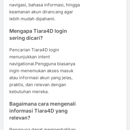
navigasi, bahasa informasi, hingga
keamanan akun dirancang agar
lebih mudah dipahami.
Mengapa Tiara4D login
sering dicari?
Pencarian Tiara4D login
menunjukkan intent
navigational.Pengguna biasanya
ingin menemukan akses masuk
atau informasi akun yang jelas,
praktis, dan relevan dengan
kebutuhan mereka.
Bagaimana cara mengenali
informasi Tiara4D yang
relevan?
Pengguna dapat memperhatikan