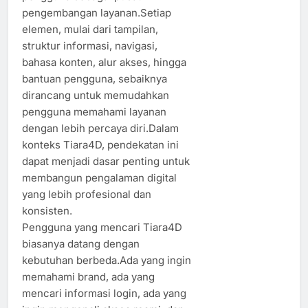
pengembangan layanan.Setiap
elemen, mulai dari tampilan,
struktur informasi, navigasi,
bahasa konten, alur akses, hingga
bantuan pengguna, sebaiknya
dirancang untuk memudahkan
pengguna memahami layanan
dengan lebih percaya diri.Dalam
konteks Tiara4D, pendekatan ini
dapat menjadi dasar penting untuk
membangun pengalaman digital
yang lebih profesional dan
konsisten.
Pengguna yang mencari Tiara4D
biasanya datang dengan
kebutuhan berbeda.Ada yang ingin
memahami brand, ada yang
mencari informasi login, ada yang