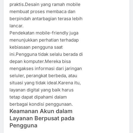
praktis.Desain yang ramah mobile
membuat proses membaca dan
berpindah antarbagian terasa lebih
lancar.
Pendekatan mobile-friendly juga
menunjukkan perhatian terhadap
kebiasaan pengguna saat
ini.Pengguna tidak selalu berada di
depan komputer.Mereka bisa
mengakses informasi dari jaringan
seluler, perangkat berbeda, atau
situasi yang tidak ideal.Karena itu,
layanan digital yang baik harus
tetap dapat dipahami dalam
berbagai kondisi penggunaan.
Keamanan Akun dalam
Layanan Berpusat pada
Pengguna