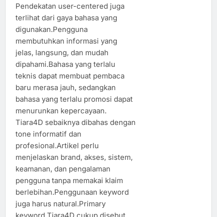
Pendekatan user-centered juga
terlihat dari gaya bahasa yang
digunakan.Pengguna
membutuhkan informasi yang
jelas, langsung, dan mudah
dipahami.Bahasa yang terlalu
teknis dapat membuat pembaca
baru merasa jauh, sedangkan
bahasa yang terlalu promosi dapat
menurunkan kepercayaan.
Tiara4D sebaiknya dibahas dengan
tone informatif dan
profesional.Artikel perlu
menjelaskan brand, akses, sistem,
keamanan, dan pengalaman
pengguna tanpa memakai klaim
berlebihan.Penggunaan keyword
juga harus natural.Primary
keyword Tiara4D cukup disebut