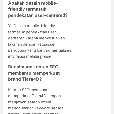
Apakah desain mobile-
friendly termasuk
pendekatan user-centered?
Ya.Desain mobile-friendly
termasuk pendekatan user-
centered karena menyesuaikan
layanan dengan kebiasaan
pengguna yang banyak mengakses
informasi melalui ponsel.
Bagaimana konten SEO
membantu memperkuat
brand Tiara4D?
Konten SEO membantu
memperkuat Tiara4D dengan
menjawab search intent,
menggunakan keyword secara