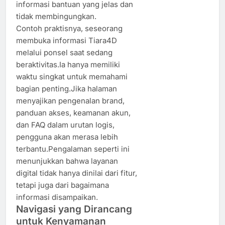
informasi bantuan yang jelas dan
tidak membingungkan.
Contoh praktisnya, seseorang
membuka informasi Tiara4D
melalui ponsel saat sedang
beraktivitas.Ia hanya memiliki
waktu singkat untuk memahami
bagian penting.Jika halaman
menyajikan pengenalan brand,
panduan akses, keamanan akun,
dan FAQ dalam urutan logis,
pengguna akan merasa lebih
terbantu.Pengalaman seperti ini
menunjukkan bahwa layanan
digital tidak hanya dinilai dari fitur,
tetapi juga dari bagaimana
informasi disampaikan.
Navigasi yang Dirancang
untuk Kenyamanan