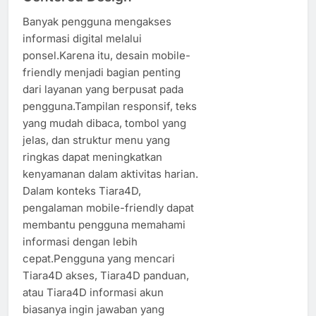
Banyak pengguna mengakses
informasi digital melalui
ponsel.Karena itu, desain mobile-
friendly menjadi bagian penting
dari layanan yang berpusat pada
pengguna.Tampilan responsif, teks
yang mudah dibaca, tombol yang
jelas, dan struktur menu yang
ringkas dapat meningkatkan
kenyamanan dalam aktivitas harian.
Dalam konteks Tiara4D,
pengalaman mobile-friendly dapat
membantu pengguna memahami
informasi dengan lebih
cepat.Pengguna yang mencari
Tiara4D akses, Tiara4D panduan,
atau Tiara4D informasi akun
biasanya ingin jawaban yang