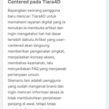
Centered pada Tiara4D
Bayangkan seorang pengguna
baru mencari Tiara4D untuk
memahami layanan digital yang ia
temukan.Ia membuka artikel dan
ingin mengetahui hal-hal dasar
terlebih dahulu.Artikel yang user-
centered akan langsung
memberikan pengenalan singkat,
menjelaskan konsep akses,
membahas keamanan, lalu
menyediakan FAQ yang menjawab
pertanyaan umum.
Skenario lain adalah pengguna
yang sudah mengenal brand dan
ingin mencari informasi akses.Ia
tidak membutuhkan penjelasan
panjang di awal, tetapi tetap