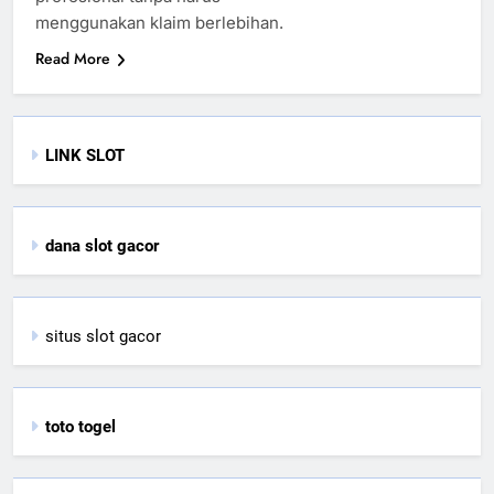
menggunakan klaim berlebihan.
Read More
LINK SLOT
dana slot gacor
situs slot gacor
toto togel