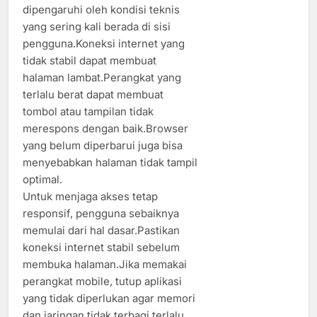
dipengaruhi oleh kondisi teknis
yang sering kali berada di sisi
pengguna.Koneksi internet yang
tidak stabil dapat membuat
halaman lambat.Perangkat yang
terlalu berat dapat membuat
tombol atau tampilan tidak
merespons dengan baik.Browser
yang belum diperbarui juga bisa
menyebabkan halaman tidak tampil
optimal.
Untuk menjaga akses tetap
responsif, pengguna sebaiknya
memulai dari hal dasar.Pastikan
koneksi internet stabil sebelum
membuka halaman.Jika memakai
perangkat mobile, tutup aplikasi
yang tidak diperlukan agar memori
dan jaringan tidak terbagi terlalu