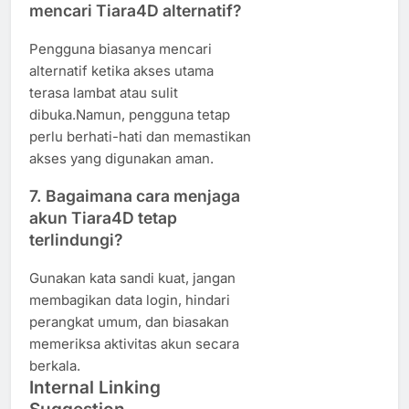
mencari Tiara4D alternatif?
Pengguna biasanya mencari
alternatif ketika akses utama
terasa lambat atau sulit
dibuka.Namun, pengguna tetap
perlu berhati-hati dan memastikan
akses yang digunakan aman.
7. Bagaimana cara menjaga
akun Tiara4D tetap
terlindungi?
Gunakan kata sandi kuat, jangan
membagikan data login, hindari
perangkat umum, dan biasakan
memeriksa aktivitas akun secara
berkala.
Internal Linking