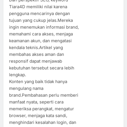
Tiara4D memiliki nilai karena
pengguna mencarinya dengan
tujuan yang cukup jelas.Mereka
ingin menemukan informasi brand,
memahami cara akses, menjaga
keamanan akun, dan mengatasi
kendala teknis.Artikel yang
membahas akses aman dan
responsif dapat menjawab
kebutuhan tersebut secara lebih
lengkap.
Konten yang baik tidak hanya
mengulang nama
brand.Pembahasan perlu memberi
manfaat nyata, seperti cara
memeriksa perangkat, mengatur
browser, menjaga kata sandi,
menghindari kesalahan login, dan