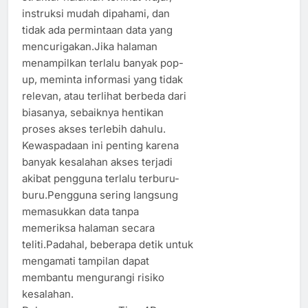
instruksi mudah dipahami, dan
tidak ada permintaan data yang
mencurigakan.Jika halaman
menampilkan terlalu banyak pop-
up, meminta informasi yang tidak
relevan, atau terlihat berbeda dari
biasanya, sebaiknya hentikan
proses akses terlebih dahulu.
Kewaspadaan ini penting karena
banyak kesalahan akses terjadi
akibat pengguna terlalu terburu-
buru.Pengguna sering langsung
memasukkan data tanpa
memeriksa halaman secara
teliti.Padahal, beberapa detik untuk
mengamati tampilan dapat
membantu mengurangi risiko
kesalahan.