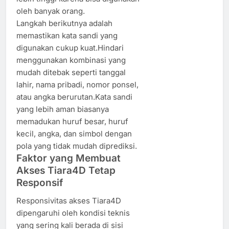
oleh banyak orang.
Langkah berikutnya adalah
memastikan kata sandi yang
digunakan cukup kuat.Hindari
menggunakan kombinasi yang
mudah ditebak seperti tanggal
lahir, nama pribadi, nomor ponsel,
atau angka berurutan.Kata sandi
yang lebih aman biasanya
memadukan huruf besar, huruf
kecil, angka, dan simbol dengan
pola yang tidak mudah diprediksi.
Faktor yang Membuat
Akses Tiara4D Tetap
Responsif
Responsivitas akses Tiara4D
dipengaruhi oleh kondisi teknis
yang sering kali berada di sisi