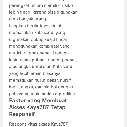
perangkat umum memiliki risiko
lebih tinggi karena bisa digunakan
oleh banyak orang.
Langkah berikutnya adalah
memastikan kata sandi yang
digunakan cukup kuat.Hindari
menggunakan kombinasi yang
mudah ditebak seperti tanggal
lahir, nama pribadi, nomor ponsel,
atau angka berurutan.Kata sandi
yang lebih aman biasanya
memadukan huruf besar, huruf
kecil, angka, dan simbol dengan
pola yang tidak mudah diprediksi.
Faktor yang Membuat
Akses Kaya787 Tetap
Responsif
Responsivitas akses Kaya787