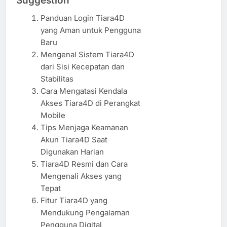
Suggestion
Panduan Login Tiara4D
yang Aman untuk Pengguna
Baru
Mengenal Sistem Tiara4D
dari Sisi Kecepatan dan
Stabilitas
Cara Mengatasi Kendala
Akses Tiara4D di Perangkat
Mobile
Tips Menjaga Keamanan
Akun Tiara4D Saat
Digunakan Harian
Tiara4D Resmi dan Cara
Mengenali Akses yang
Tepat
Fitur Tiara4D yang
Mendukung Pengalaman
Pengguna Digital