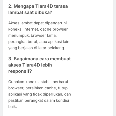
2. Mengapa Tiara4D terasa
lambat saat dibuka?
Akses lambat dapat dipengaruhi
koneksi internet, cache browser
menumpuk, browser lama,
perangkat berat, atau aplikasi lain
yang berjalan di latar belakang.
3. Bagaimana cara membuat
akses Tiara4D lebih
responsif?
Gunakan koneksi stabil, perbarui
browser, bersihkan cache, tutup
aplikasi yang tidak diperlukan, dan
pastikan perangkat dalam kondisi
baik.