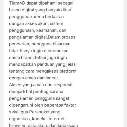
Tiara4D dapat dipahami sebagai
brand digital yang banyak dicari
pengguna karena berkaitan
dengan akses akun, sistem
penggunaan, keamanan, dan
pengalaman digital.Dalam proses
pencarian, pengguna biasanya
tidak hanya ingin menemukan
nama brand, tetapi juga ingin
mendapatkan panduan yang jelas
tentang cara mengakses platform
dengan aman dan lancar.
Akses yang aman dan responsif
menjadi hal penting karena
pengalaman pengguna sangat
dipengaruhi oleh beberapa faktor
sekaligus.Perangkat yang
digunakan, koneksi internet,
browser, data akun, dan kebiasaan