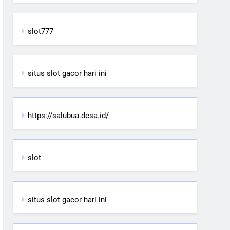
slot777
situs slot gacor hari ini
https://salubua.desa.id/
slot
situs slot gacor hari ini