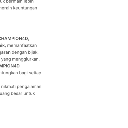
uk bermain lebih
meraih keuntungan
CHAMPION4D
,
aik
, memanfaatkan
garan
dengan bijak.
f yang menggiurkan,
MPION4D
tungkan bagi setiap
 nikmati pengalaman
uang besar untuk