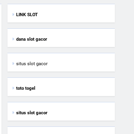
LINK SLOT
dana slot gacor
situs slot gacor
toto togel
situs slot gacor