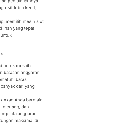
han pemain lainnya.
esif lebih kecil,
p, memilih mesin slot
ilihan yang tepat.
untuk
ak
ci untuk
meraih
an batasan anggaran
ematuhi batas
 banyak dari yang
kinkan Anda bermain
uk menang, dan
mengelola anggaran
ntungan maksimal di