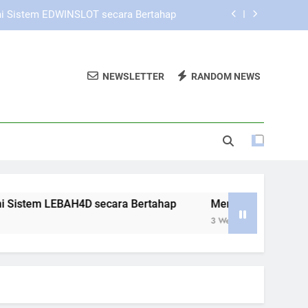
 Sistem EDWINSLOT secara Bertahap
mi Sistem LEBAH4D secara Bertahap
derhana, Efisien, dan Mudah Dipahami
NEWSLETTER
RANDOM NEWS
litas saat Membuka Halaman LEBAH4D
 Pengiklan Digital Pemula Hingga Profesional.
 Sistem EDWINSLOT secara Bertahap
mi Sistem LEBAH4D secara Bertahap
derhana, Efisien, dan Mudah Dipahami
BAH4D secara Bertahap
Mengenal Struktur Menu KAYA7
3 Weeks Ago