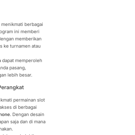
t menikmati berbagai
rogram ini memberi
 dengan memberikan
s ke turnamen atau
da dapat memperoleh
Anda pasang,
an lebih besar.
Perangkat
mati permainan slot
iakses di berbagai
hone
. Dengan desain
apan saja dan di mana
nakan.