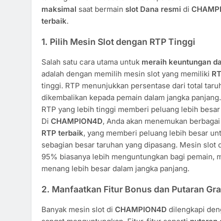
maksimal
saat bermain
slot Dana resmi
di
CHAMP
terbaik
.
1.
Pilih Mesin Slot dengan RTP Tinggi
Salah satu cara utama untuk
meraih keuntungan da
adalah dengan memilih mesin slot yang memiliki
RT
tinggi. RTP menunjukkan persentase dari total tar
dikembalikan kepada pemain dalam jangka panjang.
RTP yang lebih tinggi memberi peluang lebih besa
Di
CHAMPION4D
, Anda akan menemukan berbagai
RTP terbaik
, yang memberi peluang lebih besar 
sebagian besar taruhan yang dipasang. Mesin slot 
95% biasanya lebih menguntungkan bagi pemain, 
menang lebih besar dalam jangka panjang.
2.
Manfaatkan Fitur Bonus dan Putaran Gra
Banyak mesin slot di
CHAMPION4D
dilengkapi de