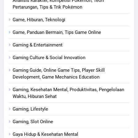
Analisis Karakter, Kompetisi Pokémon, Teori
Pertarungan, Tips & Trik Pokémon
Game, Hiburan, Teknologi
Game, Panduan Bermain, Tips Game Online
Gaming & Entertainment
Gaming Culture & Social Innovation
Gaming Guide, Online Game Tips, Player Skill
Development, Game Mechanics Education
Gaming, Kesehatan Mental, Produktivitas, Pengelolaan
Waktu, Hiburan Sehat
Gaming, Lifestyle
Gaming, Slot Online
Gaya Hidup & Kesehatan Mental