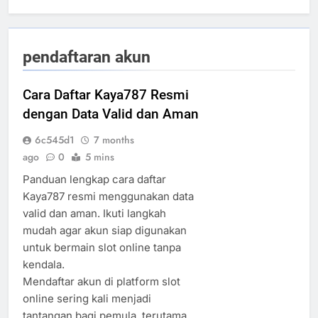
pendaftaran akun
Cara Daftar Kaya787 Resmi
dengan Data Valid dan Aman
6c545d1
7 months
ago
0
5 mins
Panduan lengkap cara daftar
Kaya787 resmi menggunakan data
valid dan aman. Ikuti langkah
mudah agar akun siap digunakan
untuk bermain slot online tanpa
kendala.
Mendaftar akun di platform slot
online sering kali menjadi
tantangan bagi pemula, terutama