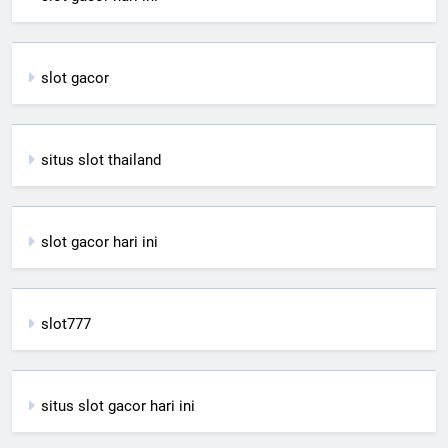
slot gacor
situs slot thailand
slot gacor hari ini
slot777
situs slot gacor hari ini