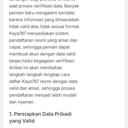
saat proses verifikasi data. Banyak
pemain baru mengalami kendala
karena informasi yang dimasukkan
tidak valid atau tidak sesuai format.
Kaya787 menyediakan sistem
pendaftaran resmi yang aman dan
cepat, sehingga pemain dapat
membuat akun dengan data valid
tanpa risiko kegagalan verifikasi.
Artikel ini akan membahas
langkah-langkah lengkap cara
daftar Kaya787 resmi dengan data
valid dan aman, sehingga proses
pendaftaran menjadi lebih mudah
dan nyaman.
1. Persiapkan Data Pribadi
yang Valid