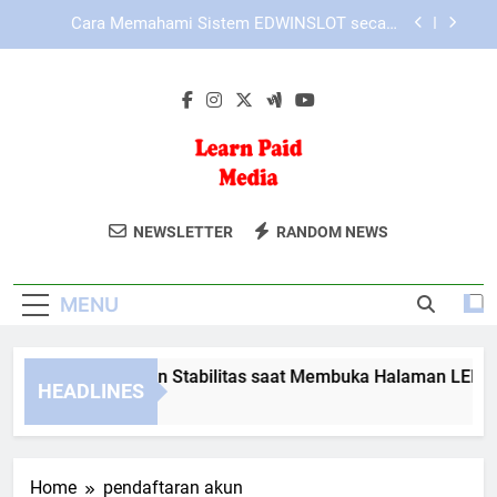
Skip
Cara Memahami Sistem LEBAH4D secara
to
Bertahap
content
Mengenal Struktur Menu KAYA787 yang
Sederhana, Efisien, dan Mudah Dipahami
Tips Meningkatkan Stabilitas saat Membuka
Halaman LEBAH4D
Cara Memahami Sistem EDWINSLOT secara
Bertahap
Learn Paid
Pelajari Strategi Iklan Berbayar Dengan
Cara Memahami Sistem LEBAH4D secara
NEWSLETTER
RANDOM NEWS
Bertahap
Media
Learn Paid Media. Panduan Untuk
Mengenal Struktur Menu KAYA787 yang
Pengiklan Digital Pemula Hingga
Sederhana, Efisien, dan Mudah Dipahami
MENU
Profesional.
ips Meningkatkan Stabilitas saat Membuka Halaman LEBAH4D
HEADLINES
Weeks Ago
Home
pendaftaran akun