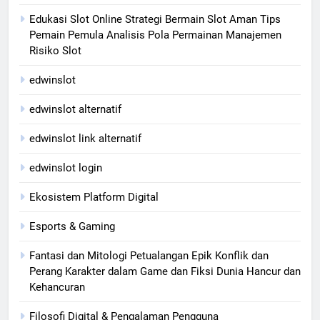
Edukasi Slot Online Strategi Bermain Slot Aman Tips
Pemain Pemula Analisis Pola Permainan Manajemen
Risiko Slot
edwinslot
edwinslot alternatif
edwinslot link alternatif
edwinslot login
Ekosistem Platform Digital
Esports & Gaming
Fantasi dan Mitologi Petualangan Epik Konflik dan
Perang Karakter dalam Game dan Fiksi Dunia Hancur dan
Kehancuran
Filosofi Digital & Pengalaman Pengguna