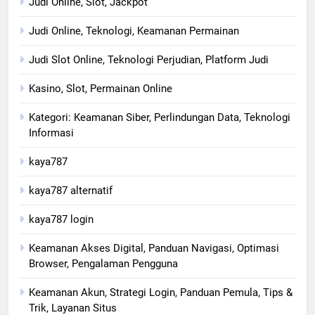
Judi Online, Slot, Jackpot
Judi Online, Teknologi, Keamanan Permainan
Judi Slot Online, Teknologi Perjudian, Platform Judi
Kasino, Slot, Permainan Online
Kategori: Keamanan Siber, Perlindungan Data, Teknologi
Informasi
kaya787
kaya787 alternatif
kaya787 login
Keamanan Akses Digital, Panduan Navigasi, Optimasi
Browser, Pengalaman Pengguna
Keamanan Akun, Strategi Login, Panduan Pemula, Tips &
Trik, Layanan Situs