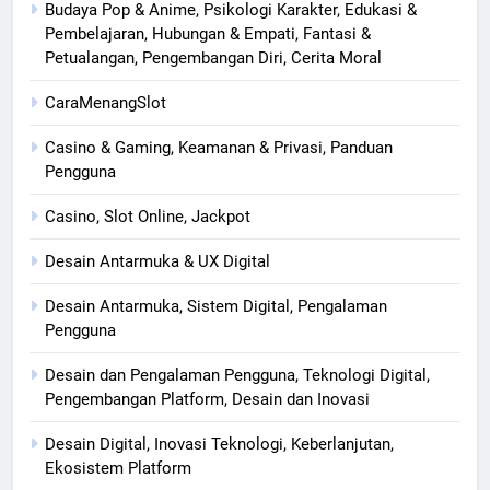
Budaya Pop & Anime, Psikologi Karakter, Edukasi &
Pembelajaran, Hubungan & Empati, Fantasi &
Petualangan, Pengembangan Diri, Cerita Moral
CaraMenangSlot
Casino & Gaming, Keamanan & Privasi, Panduan
Pengguna
Casino, Slot Online, Jackpot
Desain Antarmuka & UX Digital
Desain Antarmuka, Sistem Digital, Pengalaman
Pengguna
Desain dan Pengalaman Pengguna, Teknologi Digital,
Pengembangan Platform, Desain dan Inovasi
Desain Digital, Inovasi Teknologi, Keberlanjutan,
Ekosistem Platform