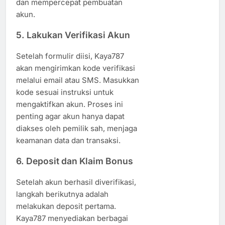
dan mempercepat pembuatan
akun.
5. Lakukan Verifikasi Akun
Setelah formulir diisi, Kaya787
akan mengirimkan kode verifikasi
melalui email atau SMS. Masukkan
kode sesuai instruksi untuk
mengaktifkan akun. Proses ini
penting agar akun hanya dapat
diakses oleh pemilik sah, menjaga
keamanan data dan transaksi.
6. Deposit dan Klaim Bonus
Setelah akun berhasil diverifikasi,
langkah berikutnya adalah
melakukan deposit pertama.
Kaya787 menyediakan berbagai