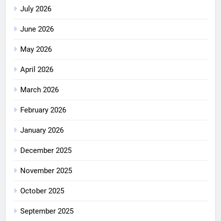
July 2026
June 2026
May 2026
April 2026
March 2026
February 2026
January 2026
December 2025
November 2025
October 2025
September 2025