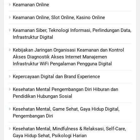
Keamanan Online
Keamanan Online, Slot Online, Kasino Online
Keamanan Siber, Teknologi Informasi, Perlindungan Data,
Infrastruktur Digital
Kebijakan Jaringan Organisasi Keamanan dan Kontrol
Akses Diagnostik Akses Internet Manajemen
Infrastruktur WiFi Pengalaman Pengguna Digital
Kepercayaan Digital dan Brand Experience
Kesehatan Mental Pengembangan Diri Hiburan dan
Pendidikan Hubungan Sosial
Kesehatan Mental, Game Sehat, Gaya Hidup Digital,
Pengembangan Diri
Kesehatan Mental, Mindfulness & Relaksasi, Self-Care,
Gaya Hidup Sehat, Psikologi Harian