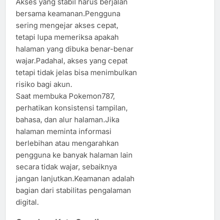
Akses yang stabil harus berjalan
bersama keamanan.Pengguna
sering mengejar akses cepat,
tetapi lupa memeriksa apakah
halaman yang dibuka benar-benar
wajar.Padahal, akses yang cepat
tetapi tidak jelas bisa menimbulkan
risiko bagi akun.
Saat membuka Pokemon787,
perhatikan konsistensi tampilan,
bahasa, dan alur halaman.Jika
halaman meminta informasi
berlebihan atau mengarahkan
pengguna ke banyak halaman lain
secara tidak wajar, sebaiknya
jangan lanjutkan.Keamanan adalah
bagian dari stabilitas pengalaman
digital.