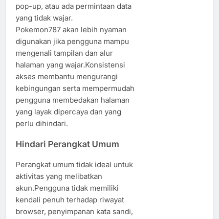
pop-up, atau ada permintaan data
yang tidak wajar.
Pokemon787 akan lebih nyaman
digunakan jika pengguna mampu
mengenali tampilan dan alur
halaman yang wajar.Konsistensi
akses membantu mengurangi
kebingungan serta mempermudah
pengguna membedakan halaman
yang layak dipercaya dan yang
perlu dihindari.
Hindari Perangkat Umum
Perangkat umum tidak ideal untuk
aktivitas yang melibatkan
akun.Pengguna tidak memiliki
kendali penuh terhadap riwayat
browser, penyimpanan kata sandi,