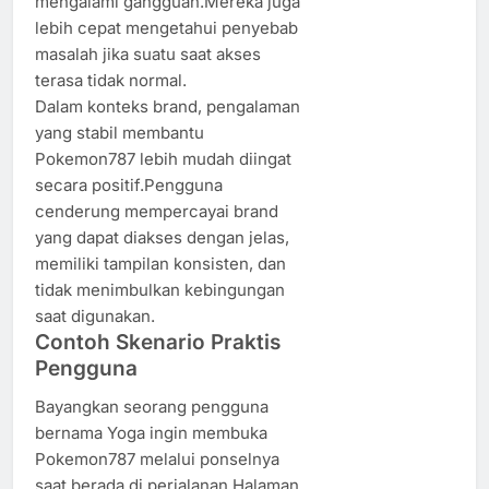
mengalami gangguan.Mereka juga
lebih cepat mengetahui penyebab
masalah jika suatu saat akses
terasa tidak normal.
Dalam konteks brand, pengalaman
yang stabil membantu
Pokemon787 lebih mudah diingat
secara positif.Pengguna
cenderung mempercayai brand
yang dapat diakses dengan jelas,
memiliki tampilan konsisten, dan
tidak menimbulkan kebingungan
saat digunakan.
Contoh Skenario Praktis
Pengguna
Bayangkan seorang pengguna
bernama Yoga ingin membuka
Pokemon787 melalui ponselnya
saat berada di perjalanan.Halaman