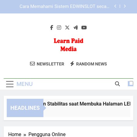
Skip
Cara Memahami Sistem LEBAH4D secara
to
Bertahap
content
Mengenal Struktur Menu KAYA787 yang
Sederhana, Efisien, dan Mudah Dipahami
Tips Meningkatkan Stabilitas saat Membuka
Halaman LEBAH4D
Cara Memahami Sistem EDWINSLOT secara
Bertahap
Learn Paid
Pelajari Strategi Iklan Berbayar Dengan
Cara Memahami Sistem LEBAH4D secara
NEWSLETTER
RANDOM NEWS
Bertahap
Media
Learn Paid Media. Panduan Untuk
Mengenal Struktur Menu KAYA787 yang
Pengiklan Digital Pemula Hingga
Sederhana, Efisien, dan Mudah Dipahami
MENU
Profesional.
ps Meningkatkan Stabilitas saat Membuka Halaman LEBAH4D
HEADLINES
Weeks Ago
Home
Pengguna Online