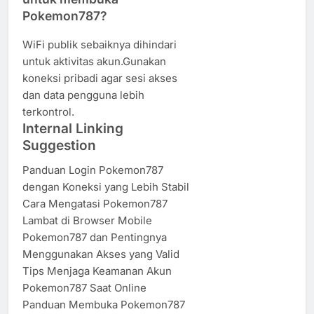
Pokemon787?
WiFi publik sebaiknya dihindari
untuk aktivitas akun.Gunakan
koneksi pribadi agar sesi akses
dan data pengguna lebih
terkontrol.
Internal Linking
Suggestion
Panduan Login Pokemon787
dengan Koneksi yang Lebih Stabil
Cara Mengatasi Pokemon787
Lambat di Browser Mobile
Pokemon787 dan Pentingnya
Menggunakan Akses yang Valid
Tips Menjaga Keamanan Akun
Pokemon787 Saat Online
Panduan Membuka Pokemon787