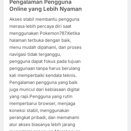
Pengalaman Pengguna
Online yang Lebih Nyaman
Akses stabil membantu pengguna
merasa lebih percaya diri saat
menggunakan Pokemon787.Ketika
halaman terbuka dengan baik,
menu mudah dipahami, dan proses
navigasi tidak terganggu,
pengguna dapat fokus pada tujuan
penggunaan tanpa harus berulang
kali memperbaiki kendala teknis.
Pengalaman pengguna yang baik
juga muncul dari kebiasaan digital
yang rapi.Pengguna yang rutin
memperbarui browser, menjaga
koneksi stabil, menggunakan
perangkat pribadi, dan memahami
alur akses biasanya lebih jarang