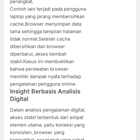
perangkat.
Contoh lain terjadi pada pengguna
laptop yang jarang membersihkan
cache.Browser menyimpan data
lama sehingga tampilan halaman
tidak normal.Setelah cache
dibersihkan dan browser
diperbarui, akses kembali
stabil.Kasus ini membuktikan
bahwa perawatan browser
memiliki dampak nyata terhadap
pengalaman pengguna online.
Insight Berbasis Analisis
Digital
Dalam analisis pengalaman digital,
akses stabil terbentuk dari empat
elemen utama, yaitu koneksi yang
konsisten, browser yang
kompatibel, perangkat yang sehat,