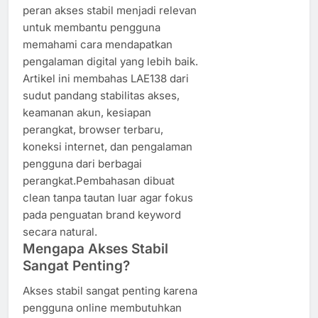
peran akses stabil menjadi relevan
untuk membantu pengguna
memahami cara mendapatkan
pengalaman digital yang lebih baik.
Artikel ini membahas LAE138 dari
sudut pandang stabilitas akses,
keamanan akun, kesiapan
perangkat, browser terbaru,
koneksi internet, dan pengalaman
pengguna dari berbagai
perangkat.Pembahasan dibuat
clean tanpa tautan luar agar fokus
pada penguatan brand keyword
secara natural.
Mengapa Akses Stabil
Sangat Penting?
Akses stabil sangat penting karena
pengguna online membutuhkan