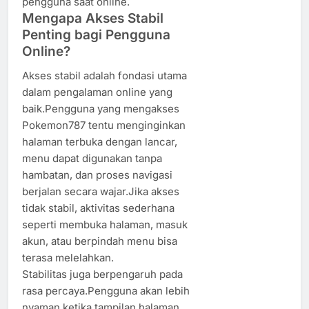
pengguna saat online.
Mengapa Akses Stabil
Penting bagi Pengguna
Online?
Akses stabil adalah fondasi utama
dalam pengalaman online yang
baik.Pengguna yang mengakses
Pokemon787 tentu menginginkan
halaman terbuka dengan lancar,
menu dapat digunakan tanpa
hambatan, dan proses navigasi
berjalan secara wajar.Jika akses
tidak stabil, aktivitas sederhana
seperti membuka halaman, masuk
akun, atau berpindah menu bisa
terasa melelahkan.
Stabilitas juga berpengaruh pada
rasa percaya.Pengguna akan lebih
nyaman ketika tampilan halaman