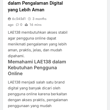
dalam Pengalaman Digital
yang Lebih Aman
6c545d1
3 months
ago
0
16 mins
LAE138 membutuhkan akses stabil
agar pengguna online dapat
menikmati pengalaman yang lebih
aman, praktis, jelas, dan mudah
dipahami.
Memahami LAE138 dalam
Kebutuhan Pengguna
Online
LAE138 menjadi salah satu brand
digital yang banyak dicari oleh
pengguna online karena berkaitan
dengan akses praktis, pengalaman
penggunaan yang mudah