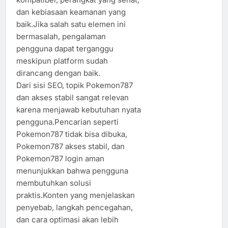
dan kebiasaan keamanan yang
baik.Jika salah satu elemen ini
bermasalah, pengalaman
pengguna dapat terganggu
meskipun platform sudah
dirancang dengan baik.
Dari sisi SEO, topik Pokemon787
dan akses stabil sangat relevan
karena menjawab kebutuhan nyata
pengguna.Pencarian seperti
Pokemon787 tidak bisa dibuka,
Pokemon787 akses stabil, dan
Pokemon787 login aman
menunjukkan bahwa pengguna
membutuhkan solusi
praktis.Konten yang menjelaskan
penyebab, langkah pencegahan,
dan cara optimasi akan lebih