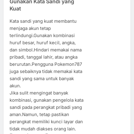
Gunakan Kata Sandi yang
Kuat
Kata sandi yang kuat membantu
menjaga akun tetap
terlindungi.Gunakan kombinasi
huruf besar, huruf kecil, angka,
dan simbol.Hindari memakai nama
pribadi, tanggal lahir, atau angka
berurutan.Pengguna Pokemon787
juga sebaiknya tidak memakai kata
sandi yang sama untuk banyak
akun.
Jika sulit mengingat banyak
kombinasi, gunakan pengelola kata
sandi pada perangkat pribadi yang
aman.Namun, tetap pastikan
perangkat memiliki kunci layar dan
tidak mudah diakses orang lain.