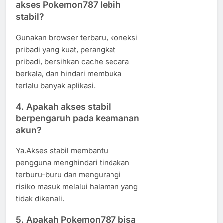
akses Pokemon787 lebih
stabil?
Gunakan browser terbaru, koneksi
pribadi yang kuat, perangkat
pribadi, bersihkan cache secara
berkala, dan hindari membuka
terlalu banyak aplikasi.
4. Apakah akses stabil
berpengaruh pada keamanan
akun?
Ya.Akses stabil membantu
pengguna menghindari tindakan
terburu-buru dan mengurangi
risiko masuk melalui halaman yang
tidak dikenali.
5. Apakah Pokemon787 bisa