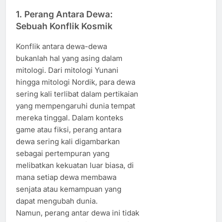
1.
Perang Antara Dewa:
Sebuah Konflik Kosmik
Konflik antara dewa-dewa
bukanlah hal yang asing dalam
mitologi. Dari mitologi Yunani
hingga mitologi Nordik, para dewa
sering kali terlibat dalam pertikaian
yang mempengaruhi dunia tempat
mereka tinggal. Dalam konteks
game atau fiksi, perang antara
dewa sering kali digambarkan
sebagai pertempuran yang
melibatkan kekuatan luar biasa, di
mana setiap dewa membawa
senjata atau kemampuan yang
dapat mengubah dunia.
Namun, perang antar dewa ini tidak