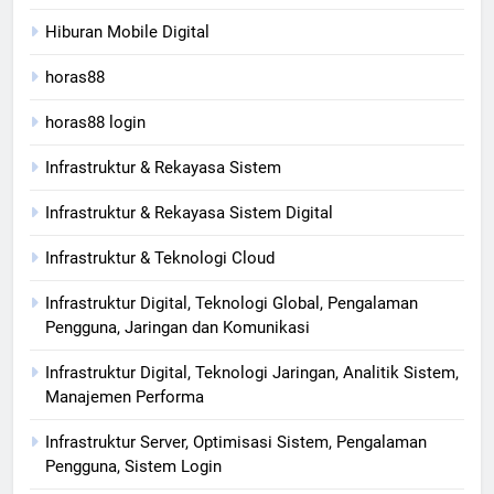
Hiburan Mobile Digital
horas88
horas88 login
Infrastruktur & Rekayasa Sistem
Infrastruktur & Rekayasa Sistem Digital
Infrastruktur & Teknologi Cloud
Infrastruktur Digital, Teknologi Global, Pengalaman
Pengguna, Jaringan dan Komunikasi
Infrastruktur Digital, Teknologi Jaringan, Analitik Sistem,
Manajemen Performa
Infrastruktur Server, Optimisasi Sistem, Pengalaman
Pengguna, Sistem Login