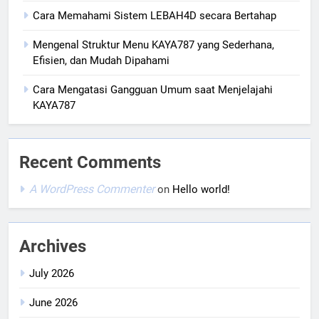
Cara Memahami Sistem LEBAH4D secara Bertahap
Mengenal Struktur Menu KAYA787 yang Sederhana,
Efisien, dan Mudah Dipahami
Cara Mengatasi Gangguan Umum saat Menjelajahi
KAYA787
Recent Comments
A WordPress Commenter
on
Hello world!
Archives
July 2026
June 2026