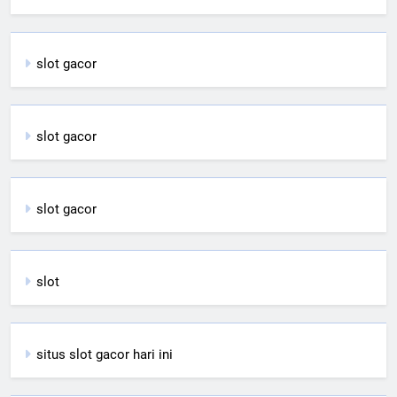
slot gacor
slot gacor
slot gacor
slot
situs slot gacor hari ini