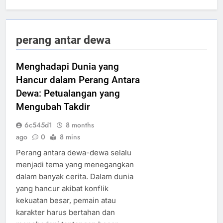
perang antar dewa
Menghadapi Dunia yang
Hancur dalam Perang Antara
Dewa: Petualangan yang
Mengubah Takdir
6c545d1
8 months
ago
0
8 mins
Perang antara dewa-dewa selalu
menjadi tema yang menegangkan
dalam banyak cerita. Dalam dunia
yang hancur akibat konflik
kekuatan besar, pemain atau
karakter harus bertahan dan