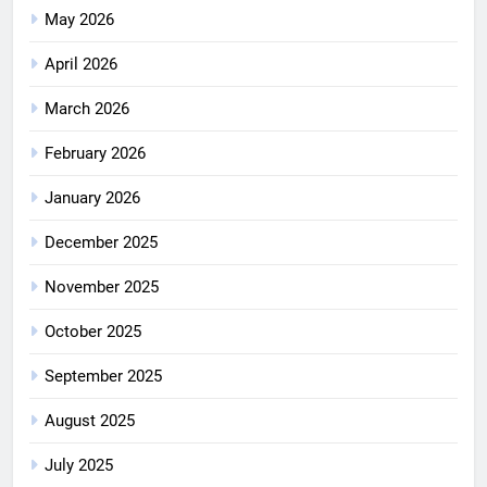
May 2026
April 2026
March 2026
February 2026
January 2026
December 2025
November 2025
October 2025
September 2025
August 2025
July 2025