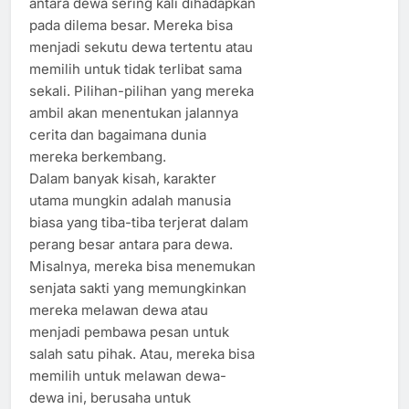
antara dewa sering kali dihadapkan
pada dilema besar. Mereka bisa
menjadi sekutu dewa tertentu atau
memilih untuk tidak terlibat sama
sekali. Pilihan-pilihan yang mereka
ambil akan menentukan jalannya
cerita dan bagaimana dunia
mereka berkembang.
Dalam banyak kisah, karakter
utama mungkin adalah manusia
biasa yang tiba-tiba terjerat dalam
perang besar antara para dewa.
Misalnya, mereka bisa menemukan
senjata sakti yang memungkinkan
mereka melawan dewa atau
menjadi pembawa pesan untuk
salah satu pihak. Atau, mereka bisa
memilih untuk melawan dewa-
dewa ini, berusaha untuk