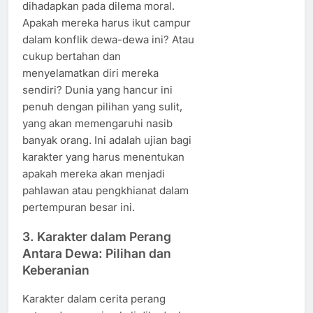
dihadapkan pada dilema moral.
Apakah mereka harus ikut campur
dalam konflik dewa-dewa ini? Atau
cukup bertahan dan
menyelamatkan diri mereka
sendiri? Dunia yang hancur ini
penuh dengan pilihan yang sulit,
yang akan memengaruhi nasib
banyak orang. Ini adalah ujian bagi
karakter yang harus menentukan
apakah mereka akan menjadi
pahlawan atau pengkhianat dalam
pertempuran besar ini.
3.
Karakter dalam Perang
Antara Dewa: Pilihan dan
Keberanian
Karakter dalam cerita perang