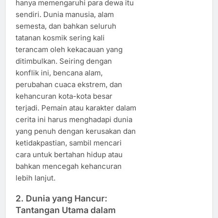
hanya memengaruhi para dewa itu
sendiri. Dunia manusia, alam
semesta, dan bahkan seluruh
tatanan kosmik sering kali
terancam oleh kekacauan yang
ditimbulkan. Seiring dengan
konflik ini, bencana alam,
perubahan cuaca ekstrem, dan
kehancuran kota-kota besar
terjadi. Pemain atau karakter dalam
cerita ini harus menghadapi dunia
yang penuh dengan kerusakan dan
ketidakpastian, sambil mencari
cara untuk bertahan hidup atau
bahkan mencegah kehancuran
lebih lanjut.
2.
Dunia yang Hancur:
Tantangan Utama dalam