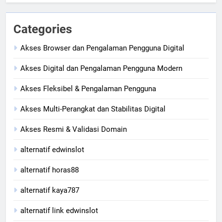
Categories
Akses Browser dan Pengalaman Pengguna Digital
Akses Digital dan Pengalaman Pengguna Modern
Akses Fleksibel & Pengalaman Pengguna
Akses Multi-Perangkat dan Stabilitas Digital
Akses Resmi & Validasi Domain
alternatif edwinslot
alternatif horas88
alternatif kaya787
alternatif link edwinslot