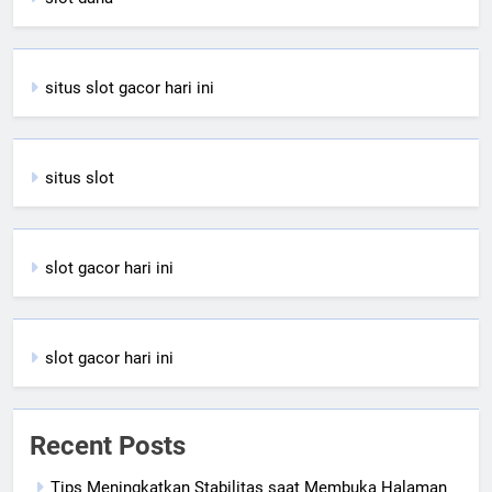
situs slot gacor hari ini
situs slot
slot gacor hari ini
slot gacor hari ini
Recent Posts
Tips Meningkatkan Stabilitas saat Membuka Halaman