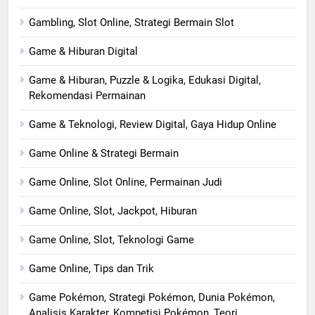
Gambling, Slot Online, Strategi Bermain Slot
Game & Hiburan Digital
Game & Hiburan, Puzzle & Logika, Edukasi Digital,
Rekomendasi Permainan
Game & Teknologi, Review Digital, Gaya Hidup Online
Game Online & Strategi Bermain
Game Online, Slot Online, Permainan Judi
Game Online, Slot, Jackpot, Hiburan
Game Online, Slot, Teknologi Game
Game Online, Tips dan Trik
Game Pokémon, Strategi Pokémon, Dunia Pokémon,
Analisis Karakter, Kompetisi Pokémon, Teori