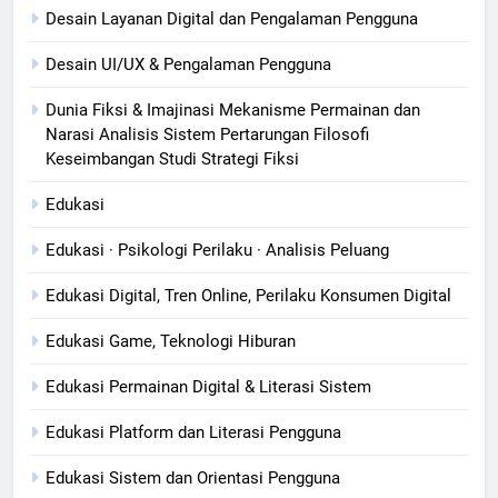
Desain Layanan Digital dan Pengalaman Pengguna
Desain UI/UX & Pengalaman Pengguna
Dunia Fiksi & Imajinasi Mekanisme Permainan dan
Narasi Analisis Sistem Pertarungan Filosofi
Keseimbangan Studi Strategi Fiksi
Edukasi
Edukasi · Psikologi Perilaku · Analisis Peluang
Edukasi Digital, Tren Online, Perilaku Konsumen Digital
Edukasi Game, Teknologi Hiburan
Edukasi Permainan Digital & Literasi Sistem
Edukasi Platform dan Literasi Pengguna
Edukasi Sistem dan Orientasi Pengguna