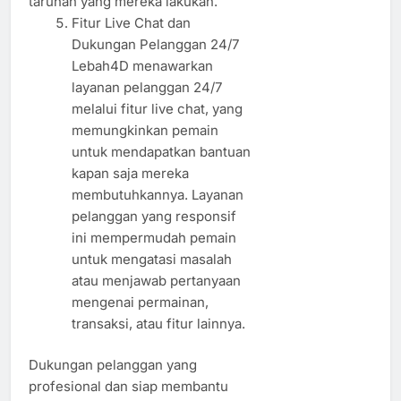
taruhan yang mereka lakukan.
Fitur Live Chat dan
Dukungan Pelanggan 24/7
Lebah4D menawarkan
layanan pelanggan 24/7
melalui fitur live chat, yang
memungkinkan pemain
untuk mendapatkan bantuan
kapan saja mereka
membutuhkannya. Layanan
pelanggan yang responsif
ini mempermudah pemain
untuk mengatasi masalah
atau menjawab pertanyaan
mengenai permainan,
transaksi, atau fitur lainnya.
Dukungan pelanggan yang
profesional dan siap membantu