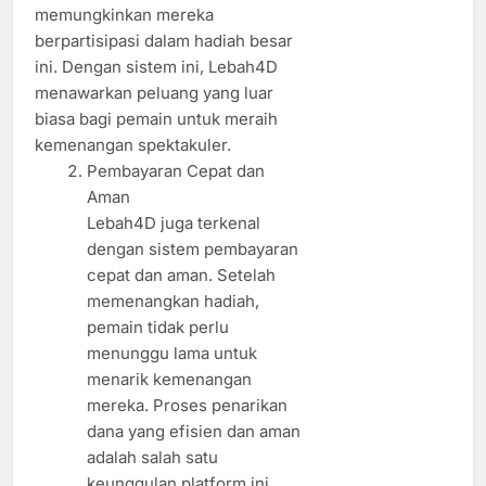
memungkinkan mereka
berpartisipasi dalam hadiah besar
ini. Dengan sistem ini, Lebah4D
menawarkan peluang yang luar
biasa bagi pemain untuk meraih
kemenangan spektakuler.
Pembayaran Cepat dan
Aman
Lebah4D juga terkenal
dengan sistem pembayaran
cepat dan aman. Setelah
memenangkan hadiah,
pemain tidak perlu
menunggu lama untuk
menarik kemenangan
mereka. Proses penarikan
dana yang efisien dan aman
adalah salah satu
keunggulan platform ini.