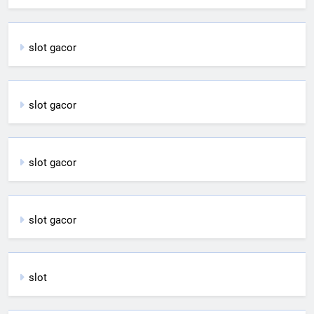
slot gacor
slot gacor
slot gacor
slot gacor
slot