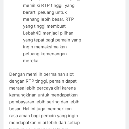
memiliki RTP tinggi, yang
berarti peluang untuk
menang lebih besar. RTP
yang tinggi membuat
Lebah4D menjadi pilihan
yang tepat bagi pemain yang
ingin memaksimalkan
peluang kemenangan
mereka.
Dengan memilih permainan slot
dengan RTP tinggi, pemain dapat
merasa lebih percaya diri karena
kemungkinan untuk mendapatkan
pembayaran lebih sering dan lebih
besar. Hal ini juga memberikan
rasa aman bagi pemain yang ingin
mendapatkan nilai lebih dari setiap