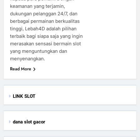
keamanan yang terjamin,
dukungan pelanggan 24/7, dan
berbagai permainan berkualitas
tinggi, Lebah4D adalah pilihan
terbaik bagi siapa saja yang ingin
merasakan sensasi bermain slot
yang menguntungkan dan
menyenangkan.
Read More
LINK SLOT
dana slot gacor