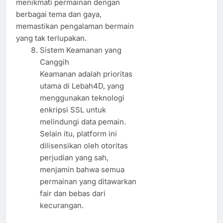
menikmati permainan dengan
berbagai tema dan gaya,
memastikan pengalaman bermain
yang tak terlupakan.
Sistem Keamanan yang
Canggih
Keamanan adalah prioritas
utama di Lebah4D, yang
menggunakan teknologi
enkripsi SSL untuk
melindungi data pemain.
Selain itu, platform ini
dilisensikan oleh otoritas
perjudian yang sah,
menjamin bahwa semua
permainan yang ditawarkan
fair dan bebas dari
kecurangan.