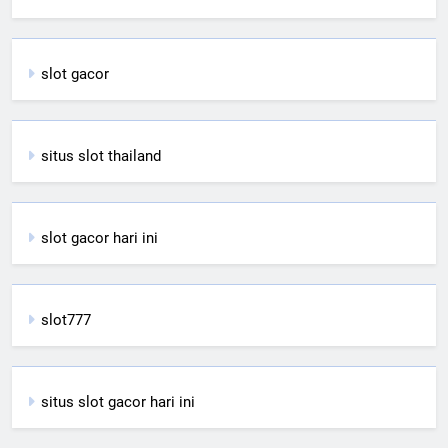
slot gacor
situs slot thailand
slot gacor hari ini
slot777
situs slot gacor hari ini