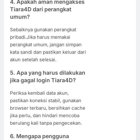
4. Apakah aman mengakses
Tiara4D dari perangkat
umum?
Sebaiknya gunakan perangkat
pribadi.Jika harus memakai
perangkat umum, jangan simpan
kata sandi dan pastikan keluar dari
akun setelah selesai.
5. Apa yang harus dilakukan
jika gagal login Tiara4D?
Periksa kembali data akun,
pastikan koneksi stabil, gunakan
browser terbaru, bersihkan cache
jika perlu, dan hindari mencoba
berulang kali tanpa pengecekan.
6. Mengapa pengguna