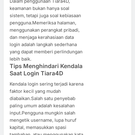
Dalam penggunaan Tiara4D,
keamanan bukan hanya soal
sistem, tetapi juga soal kebiasaan
pengguna.Memeriksa halaman,
menggunakan perangkat pribadi,
dan menjaga kerahasiaan data
login adalah langkah sederhana
yang dapat memberi perlindungan
lebih baik.
Tips Menghindari Kendala
Saat Login Tiara4D
Kendala login sering terjadi karena
faktor kecil yang mudah
diabaikan.Salah satu penyebab
paling umum adalah kesalahan
input.Pengguna mungkin salah
mengetik username, lupa huruf
kapital, memasukkan spasi
tambahan, atau menggunakan kata