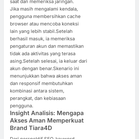
saat dan memeriksa jaringan.
Jika masih mengalami kendala,
pengguna membersihkan cache
browser atau mencoba koneksi
lain yang lebih stabil.Setelah
berhasil masuk, ia memeriksa
pengaturan akun dan memastikan
tidak ada aktivitas yang terasa
asing.Setelah selesai, ia keluar dari
akun dengan benar.Skenario ini
menunjukkan bahwa akses aman
dan responsif membutuhkan
kombinasi antara sistem,
perangkat, dan kebiasaan
pengguna.
Insight Analisis: Mengapa
Akses Aman Memperkuat
Brand Tiara4D
Dari perspektif SEO, keyword