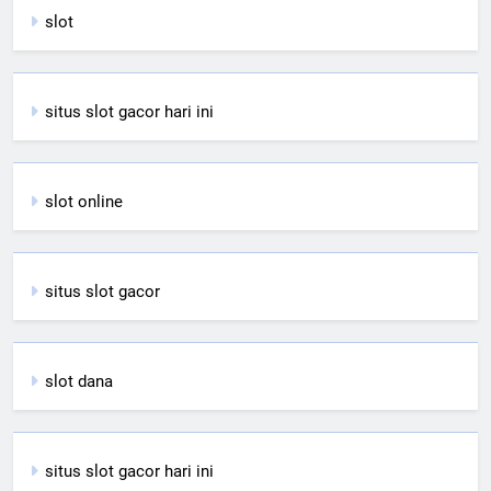
slot
situs slot gacor hari ini
slot online
situs slot gacor
slot dana
situs slot gacor hari ini