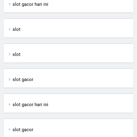
slot gacor hari ini
slot
slot
slot gacor
slot gacor hari ini
slot gacor