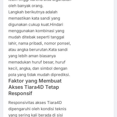
oleh banyak orang.
Langkah berikutnya adalah
memastikan kata sandi yang
digunakan cukup kuat.Hindari
menggunakan kombinasi yang
mudah ditebak seperti tanggal
lahir, nama pribadi, nomor ponsel,
atau angka berurutan.Kata sandi
yang lebih aman biasanya
memadukan huruf besar, huruf
kecil, angka, dan simbol dengan
pola yang tidak mudah diprediksi.
Faktor yang Membuat
Akses Tiara4D Tetap
Responsif
Responsivitas akses Tiara4D
dipengaruhi oleh kondisi teknis
yang sering kali berada di sisi