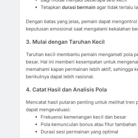
Tetapkan
durasi bermain
agar tidak terlalu 
Dengan batas yang jelas, pemain dapat mengontrol 
keputusan emosional saat mengalami kekalahan be
3. Mulai dengan Taruhan Kecil
Taruhan kecil membantu pemain mengamati pola pe
besar. Hal ini memberi kesempatan untuk mengenali
memahami kapan permainan lebih aktif, sehingga k
berikutnya dapat lebih rasional.
4. Catat Hasil dan Analisis Pola
Mencatat hasil putaran penting untuk melihat tren
dapat mengevaluasi:
Frekuensi kemenangan kecil dan besar
Pola kemunculan bonus atau fitur tambahan
Durasi sesi permainan yang optimal