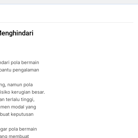
Menghindari
ndari pola bermain
mbantu pengalaman
ng, namun pola
isiko kerugian besar.
n terlalu tinggi,
jemen modal yang
buat keputusan
agar pola bermain
i yang membuat