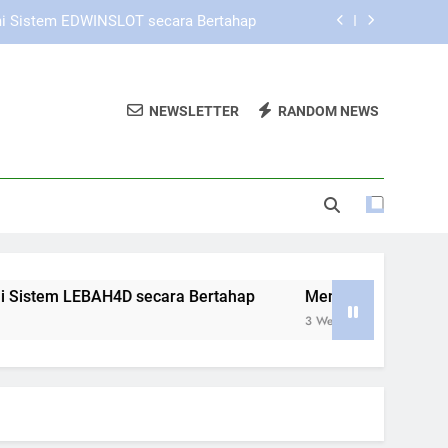
 Sistem EDWINSLOT secara Bertahap
mi Sistem LEBAH4D secara Bertahap
derhana, Efisien, dan Mudah Dipahami
NEWSLETTER
RANDOM NEWS
litas saat Membuka Halaman LEBAH4D
 Pengiklan Digital Pemula Hingga Profesional.
 Sistem EDWINSLOT secara Bertahap
mi Sistem LEBAH4D secara Bertahap
derhana, Efisien, dan Mudah Dipahami
BAH4D secara Bertahap
Mengenal Struktur Menu KAYA7
3 Weeks Ago