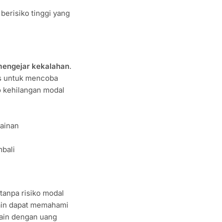
berisiko tinggi yang
engejar kekalahan
.
is untuk mencoba
o kehilangan modal
ainan
mbali
anpa risiko modal
main dapat memahami
main dengan uang