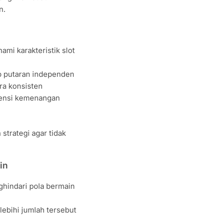
n.
mi karakteristik slot
ap putaran independen
ra konsisten
kuensi kemenangan
trategi agar tidak
in
hindari pola bermain
ebihi jumlah tersebut