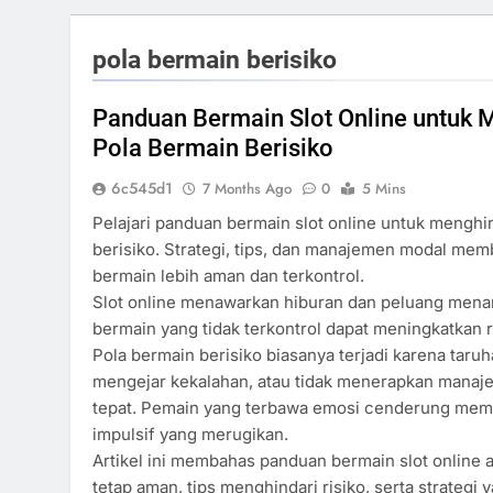
pola bermain berisiko
Panduan Bermain Slot Online untuk 
Pola Bermain Berisiko
6c545d1
7 Months Ago
0
5 Mins
Pelajari panduan bermain slot online untuk menghi
berisiko. Strategi, tips, dan manajemen modal me
bermain lebih aman dan terkontrol.
Slot online menawarkan hiburan dan peluang mena
bermain yang tidak terkontrol dapat meningkatkan r
Pola bermain berisiko biasanya terjadi karena taruha
mengejar kekalahan, atau tidak menerapkan mana
tepat. Pemain yang terbawa emosi cenderung mem
impulsif yang merugikan.
Artikel ini membahas panduan bermain slot online 
tetap aman, tips menghindari risiko, serta strateg