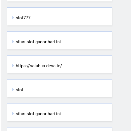
slot777
situs slot gacor hari ini
https://salubua.desa.id/
slot
situs slot gacor hari ini