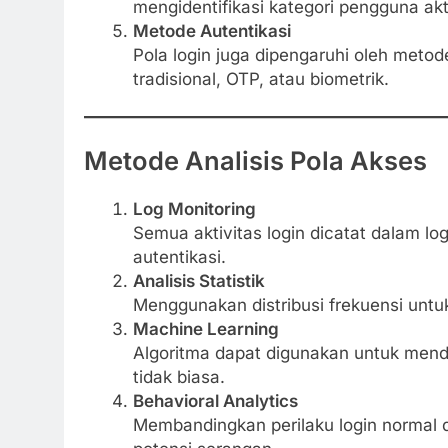
mengidentifikasi kategori pengguna akti
Metode Autentikasi
Pola login juga dipengaruhi oleh metod
tradisional, OTP, atau biometrik.
Metode Analisis Pola Akses
Log Monitoring
Semua aktivitas login dicatat dalam log
autentikasi.
Analisis Statistik
Menggunakan distribusi frekuensi untu
Machine Learning
Algoritma dapat digunakan untuk mendet
tidak biasa.
Behavioral Analytics
Membandingkan perilaku login normal d