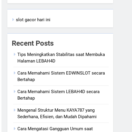
slot gacor hari ini
Recent Posts
Tips Meningkatkan Stabilitas saat Membuka
Halaman LEBAH4D
Cara Memahami Sistem EDWINSLOT secara
Bertahap
Cara Memahami Sistem LEBAH4D secara
Bertahap
Mengenal Struktur Menu KAYA787 yang
Sederhana, Efisien, dan Mudah Dipahami
Cara Mengatasi Gangguan Umum saat