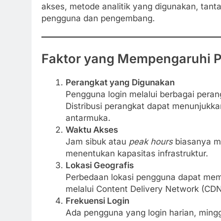
akses, metode analitik yang digunakan, tan
pengguna dan pengembang.
Faktor yang Mempengaruhi P
Perangkat yang Digunakan
Pengguna login melalui berbagai perang
Distribusi perangkat dapat menunjukk
antarmuka.
Waktu Akses
Jam sibuk atau
peak hours
biasanya me
menentukan kapasitas infrastruktur.
Lokasi Geografis
Perbedaan lokasi pengguna dapat memen
melalui Content Delivery Network (CDN
Frekuensi Login
Ada pengguna yang login harian, mingg