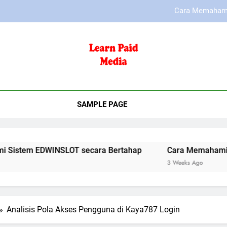
Cara Memahami
Cara Memaha
Mengenal Struktur Menu KAYA787 yang Se
rn Paid Media
Tips Meningkatkan Stabi
trategi Iklan Berbayar Dengan Learn Paid Media. Panduan Untuk
Cara Memahami
SAMPLE PAGE
Cara Memaha
Mengenal Struktur Menu KAYA787 yang Se
DWINSLOT secara Bertahap
Cara Memahami Sistem LEB
3 Weeks Ago
Analisis Pola Akses Pengguna di Kaya787 Login