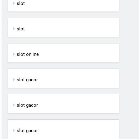
slot
slot
slot online
slot gacor
slot gacor
slot gacor