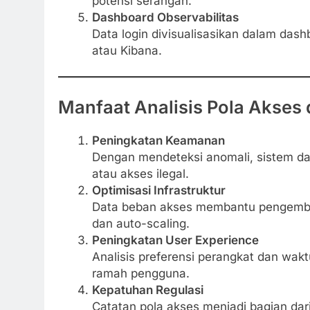
potensi serangan.
Dashboard Observabilitas
Data login divisualisasikan dalam das
atau Kibana.
Manfaat Analisis Pola Akses 
Peningkatan Keamanan
Dengan mendeteksi anomali, sistem dap
atau akses ilegal.
Optimisasi Infrastruktur
Data beban akses membantu pengemban
dan auto-scaling.
Peningkatan User Experience
Analisis preferensi perangkat dan wa
ramah pengguna.
Kepatuhan Regulasi
Catatan pola akses menjadi bagian dar