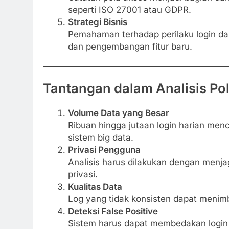
seperti ISO 27001 atau GDPR.
Strategi Bisnis
Pemahaman terhadap perilaku login da
dan pengembangan fitur baru.
Tantangan dalam Analisis Po
Volume Data yang Besar
Ribuan hingga jutaan login harian me
sistem big data.
Privasi Pengguna
Analisis harus dilakukan dengan menja
privasi.
Kualitas Data
Log yang tidak konsisten dapat menimb
Deteksi False Positive
Sistem harus dapat membedakan logi