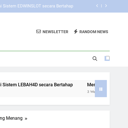
 Sistem EDWINSLOT secara Bertahap
mi Sistem LEBAH4D secara Bertahap
derhana, Efisien, dan Mudah Dipahami
NEWSLETTER
RANDOM NEWS
litas saat Membuka Halaman LEBAH4D
 Pengiklan Digital Pemula Hingga Profesional.
 Sistem EDWINSLOT secara Bertahap
mi Sistem LEBAH4D secara Bertahap
derhana, Efisien, dan Mudah Dipahami
BAH4D secara Bertahap
Mengenal Struktur Menu KAYA7
3 Weeks Ago
uang Menang