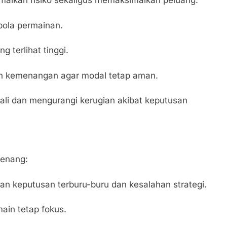
malkan risiko sekaligus memaksimalkan peluang:
 pola permainan.
 terlihat tinggi.
n kemenangan agar modal tetap aman.
ali dan mengurangi kerugian akibat keputusan
menang:
n keputusan terburu-buru dan kesalahan strategi.
ain tetap fokus.