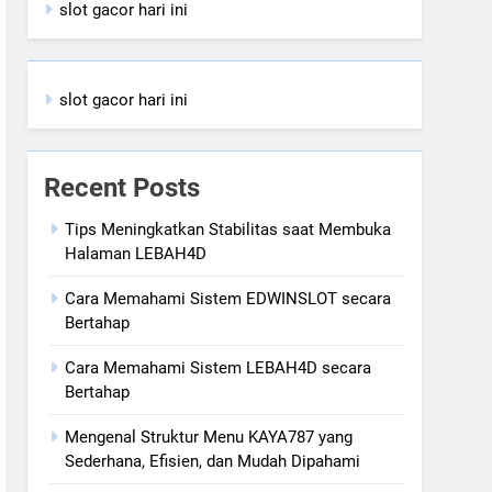
slot gacor hari ini
slot gacor hari ini
Recent Posts
Tips Meningkatkan Stabilitas saat Membuka
Halaman LEBAH4D
Cara Memahami Sistem EDWINSLOT secara
Bertahap
Cara Memahami Sistem LEBAH4D secara
Bertahap
Mengenal Struktur Menu KAYA787 yang
Sederhana, Efisien, dan Mudah Dipahami