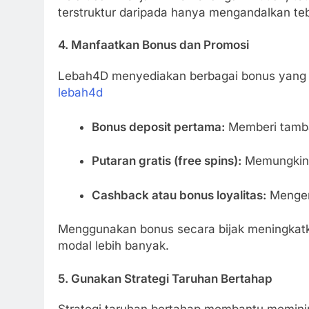
terstruktur daripada hanya mengandalkan te
4. Manfaatkan Bonus dan Promosi
Lebah4D menyediakan berbagai bonus yang 
lebah4d
Bonus deposit pertama:
Memberi tamba
Putaran gratis (free spins):
Memungkink
Cashback atau bonus loyalitas:
Mengem
Menggunakan bonus secara bijak meningkat
modal lebih banyak.
5. Gunakan Strategi Taruhan Bertahap