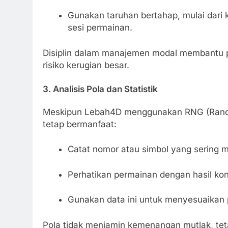
Gunakan taruhan bertahap, mulai dari 
sesi permainan.
Disiplin dalam manajemen modal membantu p
risiko kerugian besar.
3. Analisis Pola dan Statistik
Meskipun Lebah4D menggunakan RNG (Random 
tetap bermanfaat:
Catat nomor atau simbol yang sering m
Perhatikan permainan dengan hasil kon
Gunakan data ini untuk menyesuaikan pi
Pola tidak menjamin kemenangan mutlak, te