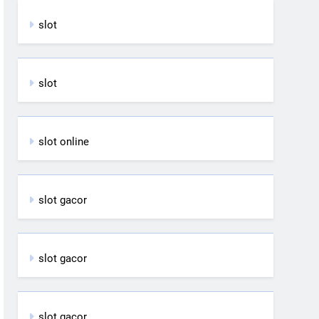
slot
slot
slot online
slot gacor
slot gacor
slot gacor