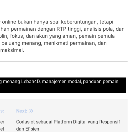
nline bukan hanya soal keberuntungan, tetapi
ihan permainan dengan RTP tinggi, analisis pola, dan
plin, fokus, dan akun yang aman, pemain pemula
peluang menang, menikmati permainan, dan
 maksimal.
luang menang Lebah4D, manajemen modal, panduan pemain
s:
Next:
er
Corlaslot sebagai Platform Digital yang Responsif
net
dan Efisien