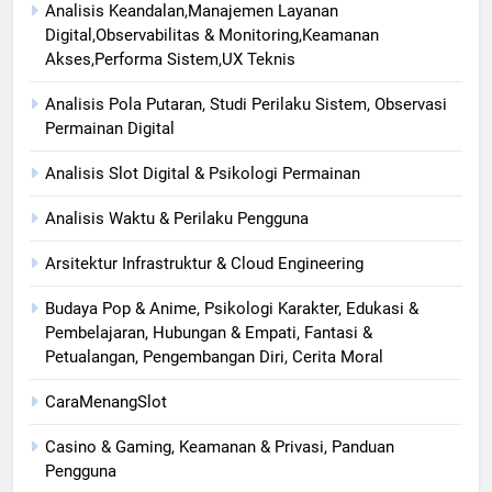
Analisis Keandalan,Manajemen Layanan
Digital,Observabilitas & Monitoring,Keamanan
Akses,Performa Sistem,UX Teknis
Analisis Pola Putaran, Studi Perilaku Sistem, Observasi
Permainan Digital
Analisis Slot Digital & Psikologi Permainan
Analisis Waktu & Perilaku Pengguna
Arsitektur Infrastruktur & Cloud Engineering
Budaya Pop & Anime, Psikologi Karakter, Edukasi &
Pembelajaran, Hubungan & Empati, Fantasi &
Petualangan, Pengembangan Diri, Cerita Moral
CaraMenangSlot
Casino & Gaming, Keamanan & Privasi, Panduan
Pengguna