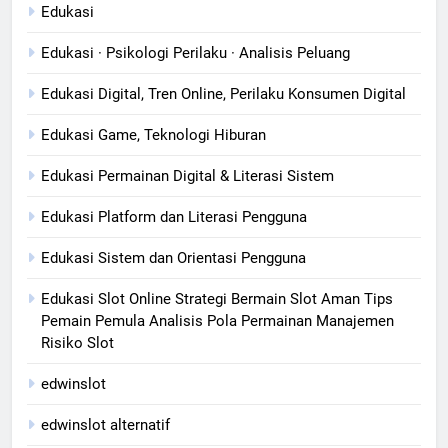
Edukasi
Edukasi · Psikologi Perilaku · Analisis Peluang
Edukasi Digital, Tren Online, Perilaku Konsumen Digital
Edukasi Game, Teknologi Hiburan
Edukasi Permainan Digital & Literasi Sistem
Edukasi Platform dan Literasi Pengguna
Edukasi Sistem dan Orientasi Pengguna
Edukasi Slot Online Strategi Bermain Slot Aman Tips
Pemain Pemula Analisis Pola Permainan Manajemen
Risiko Slot
edwinslot
edwinslot alternatif