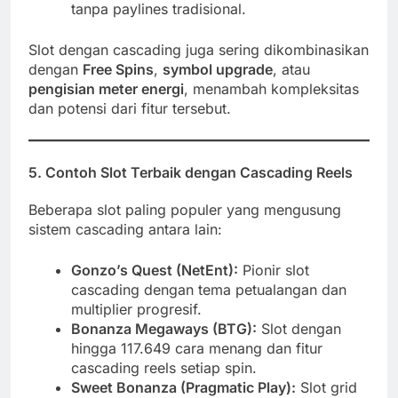
tanpa paylines tradisional.
Slot dengan cascading juga sering dikombinasikan
dengan
Free Spins
,
symbol upgrade
, atau
pengisian meter energi
, menambah kompleksitas
dan potensi dari fitur tersebut.
5.
Contoh Slot Terbaik dengan Cascading Reels
Beberapa slot paling populer yang mengusung
sistem cascading antara lain:
Gonzo’s Quest (NetEnt):
Pionir slot
cascading dengan tema petualangan dan
multiplier progresif.
Bonanza Megaways (BTG):
Slot dengan
hingga 117.649 cara menang dan fitur
cascading reels setiap spin.
Sweet Bonanza (Pragmatic Play):
Slot grid