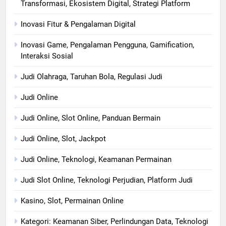
Transformasi, Ekosistem Digital, Strategi Platform
Inovasi Fitur & Pengalaman Digital
Inovasi Game, Pengalaman Pengguna, Gamification,
Interaksi Sosial
Judi Olahraga, Taruhan Bola, Regulasi Judi
Judi Online
Judi Online, Slot Online, Panduan Bermain
Judi Online, Slot, Jackpot
Judi Online, Teknologi, Keamanan Permainan
Judi Slot Online, Teknologi Perjudian, Platform Judi
Kasino, Slot, Permainan Online
Kategori: Keamanan Siber, Perlindungan Data, Teknologi