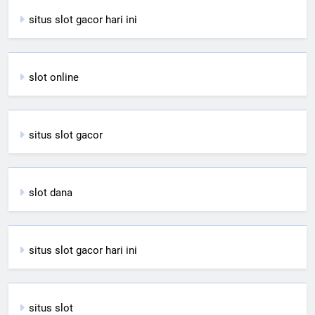
situs slot gacor hari ini
slot online
situs slot gacor
slot dana
situs slot gacor hari ini
situs slot