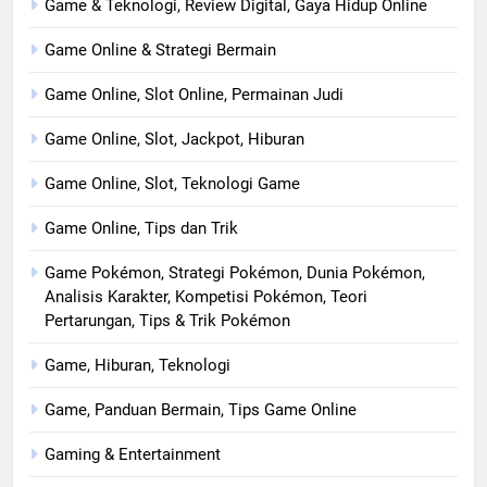
Game & Teknologi, Review Digital, Gaya Hidup Online
Game Online & Strategi Bermain
Game Online, Slot Online, Permainan Judi
Game Online, Slot, Jackpot, Hiburan
Game Online, Slot, Teknologi Game
Game Online, Tips dan Trik
Game Pokémon, Strategi Pokémon, Dunia Pokémon,
Analisis Karakter, Kompetisi Pokémon, Teori
Pertarungan, Tips & Trik Pokémon
Game, Hiburan, Teknologi
Game, Panduan Bermain, Tips Game Online
Gaming & Entertainment