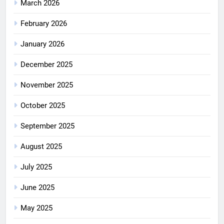
March 2026
February 2026
January 2026
December 2025
November 2025
October 2025
September 2025
August 2025
July 2025
June 2025
May 2025