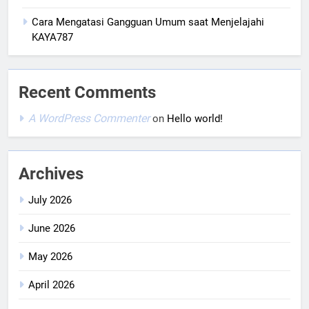
Cara Mengatasi Gangguan Umum saat Menjelajahi
KAYA787
Recent Comments
A WordPress Commenter
on
Hello world!
Archives
July 2026
June 2026
May 2026
April 2026