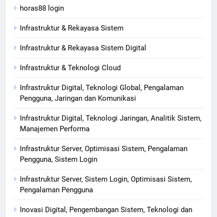
horas88 login
Infrastruktur & Rekayasa Sistem
Infrastruktur & Rekayasa Sistem Digital
Infrastruktur & Teknologi Cloud
Infrastruktur Digital, Teknologi Global, Pengalaman
Pengguna, Jaringan dan Komunikasi
Infrastruktur Digital, Teknologi Jaringan, Analitik Sistem,
Manajemen Performa
Infrastruktur Server, Optimisasi Sistem, Pengalaman
Pengguna, Sistem Login
Infrastruktur Server, Sistem Login, Optimisasi Sistem,
Pengalaman Pengguna
Inovasi Digital, Pengembangan Sistem, Teknologi dan