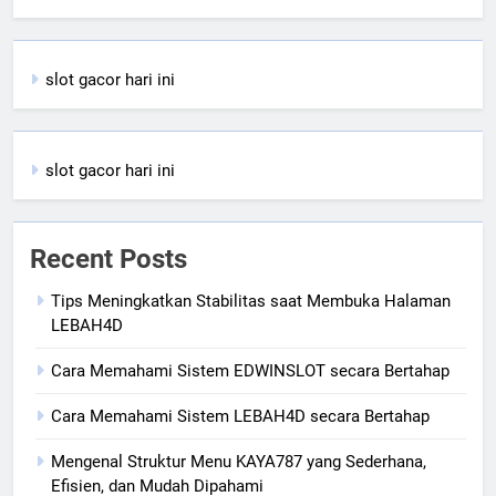
slot gacor hari ini
slot gacor hari ini
Recent Posts
Tips Meningkatkan Stabilitas saat Membuka Halaman
LEBAH4D
Cara Memahami Sistem EDWINSLOT secara Bertahap
Cara Memahami Sistem LEBAH4D secara Bertahap
Mengenal Struktur Menu KAYA787 yang Sederhana,
Efisien, dan Mudah Dipahami