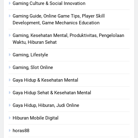
Gaming Culture & Social Innovation
Gaming Guide, Online Game Tips, Player Skill
Development, Game Mechanics Education
Gaming, Kesehatan Mental, Produktivitas, Pengelolaan
Waktu, Hiburan Sehat
Gaming, Lifestyle
Gaming, Slot Online
Gaya Hidup & Kesehatan Mental
Gaya Hidup Sehat & Kesehatan Mental
Gaya Hidup, Hiburan, Judi Online
Hiburan Mobile Digital
horas88