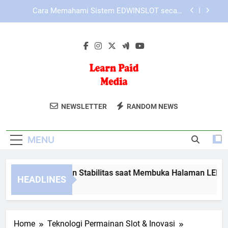
Skip
Cara Memahami Sistem LEBAH4D secara
to
Bertahap
content
Mengenal Struktur Menu KAYA787 yang
Sederhana, Efisien, dan Mudah Dipahami
Tips Meningkatkan Stabilitas saat Membuka
Halaman LEBAH4D
Cara Memahami Sistem EDWINSLOT secara
Bertahap
Learn Paid
Pelajari Strategi Iklan Berbayar Dengan
Cara Memahami Sistem LEBAH4D secara
NEWSLETTER
RANDOM NEWS
Bertahap
Media
Learn Paid Media. Panduan Untuk
Mengenal Struktur Menu KAYA787 yang
Pengiklan Digital Pemula Hingga
Sederhana, Efisien, dan Mudah Dipahami
MENU
Profesional.
ips Meningkatkan Stabilitas saat Membuka Halaman LEBAH4D
HEADLINES
Weeks Ago
Home
Teknologi Permainan Slot & Inovasi