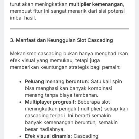
turut akan meningkatkan
multiplier kemenangan
,
membuat fitur ini sangat menarik dari sisi potensi
imbal hasil.
3.
Manfaat dan Keunggulan Slot Cascading
Mekanisme cascading bukan hanya menghadirkan
efek visual yang memukau, tetapi juga
memberikan keuntungan strategis bagi pemain:
Peluang menang beruntun:
Satu kali spin
bisa menghasilkan banyak kombinasi
menang tanpa biaya tambahan.
Multiplayer progresif:
Beberapa slot
meningkatkan pengali (multiplier) setiap kali
cascading terjadi. Ini berarti semakin
banyak kemenangan beruntun, semakin
besar hadiahnya.
Efek visual dinamis:
Cascading