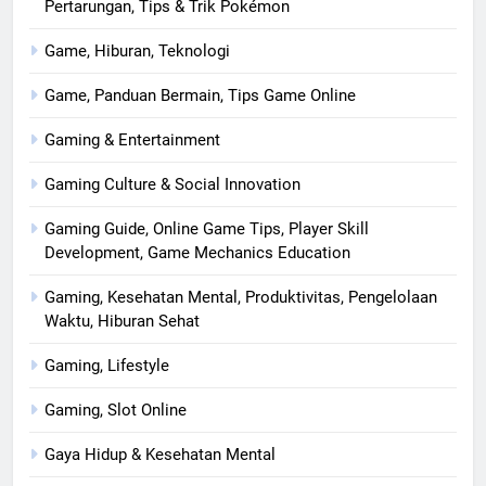
Pertarungan, Tips & Trik Pokémon
Game, Hiburan, Teknologi
Game, Panduan Bermain, Tips Game Online
Gaming & Entertainment
Gaming Culture & Social Innovation
Gaming Guide, Online Game Tips, Player Skill
Development, Game Mechanics Education
Gaming, Kesehatan Mental, Produktivitas, Pengelolaan
Waktu, Hiburan Sehat
Gaming, Lifestyle
Gaming, Slot Online
Gaya Hidup & Kesehatan Mental