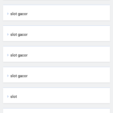
slot gacor
slot gacor
slot gacor
slot gacor
slot