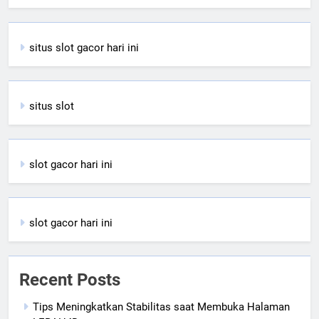
situs slot gacor hari ini
situs slot
slot gacor hari ini
slot gacor hari ini
Recent Posts
Tips Meningkatkan Stabilitas saat Membuka Halaman