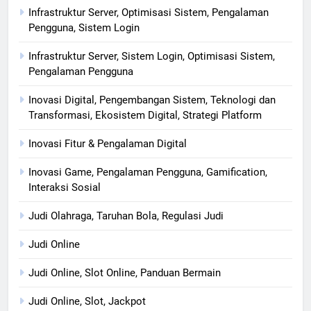
Infrastruktur Server, Optimisasi Sistem, Pengalaman
Pengguna, Sistem Login
Infrastruktur Server, Sistem Login, Optimisasi Sistem,
Pengalaman Pengguna
Inovasi Digital, Pengembangan Sistem, Teknologi dan
Transformasi, Ekosistem Digital, Strategi Platform
Inovasi Fitur & Pengalaman Digital
Inovasi Game, Pengalaman Pengguna, Gamification,
Interaksi Sosial
Judi Olahraga, Taruhan Bola, Regulasi Judi
Judi Online
Judi Online, Slot Online, Panduan Bermain
Judi Online, Slot, Jackpot