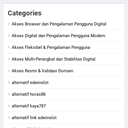
Categories
Akses Browser dan Pengalaman Pengguna Digital
Akses Digital dan Pengalaman Pengguna Modern
Akses Fleksibel & Pengalaman Pengguna
Akses Multi-Perangkat dan Stabilitas Digital
Akses Resmi & Validasi Domain
alternatif edwinslot
alternatif horas88
alternatif kaya787
alternatif link edwinslot