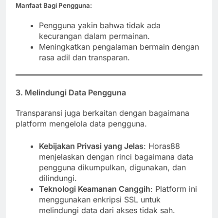
Manfaat Bagi Pengguna
:
Pengguna yakin bahwa tidak ada
kecurangan dalam permainan.
Meningkatkan pengalaman bermain dengan
rasa adil dan transparan.
3.
Melindungi Data Pengguna
Transparansi juga berkaitan dengan bagaimana
platform mengelola data pengguna.
Kebijakan Privasi yang Jelas
: Horas88
menjelaskan dengan rinci bagaimana data
pengguna dikumpulkan, digunakan, dan
dilindungi.
Teknologi Keamanan Canggih
: Platform ini
menggunakan enkripsi SSL untuk
melindungi data dari akses tidak sah.