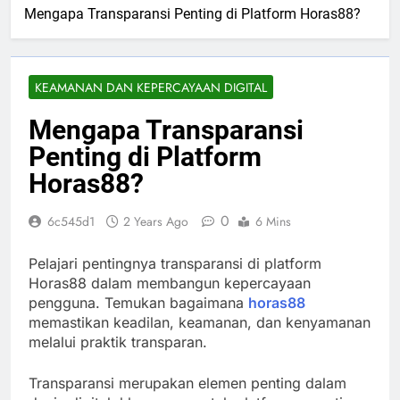
Mengapa Transparansi Penting di Platform Horas88?
KEAMANAN DAN KEPERCAYAAN DIGITAL
Mengapa Transparansi
Penting di Platform
Horas88?
0
6c545d1
2 Years Ago
6 Mins
Pelajari pentingnya transparansi di platform
Horas88 dalam membangun kepercayaan
pengguna. Temukan bagaimana
horas88
memastikan keadilan, keamanan, dan kenyamanan
melalui praktik transparan.
Transparansi merupakan elemen penting dalam