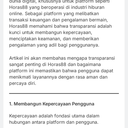
dunia digital, khususnya untuk platform seperti
Horas88 yang beroperasi di industri hiburan
online. Sebagai platform yang melibatkan
transaksi keuangan dan pengalaman bermain,
Horas88 memahami bahwa transparansi adalah
kunci untuk membangun kepercayaan,
menciptakan keamanan, dan memberikan
pengalaman yang adil bagi penggunanya.
Artikel ini akan membahas mengapa transparansi
sangat penting di Horas88 dan bagaimana
platform ini memastikan bahwa pengguna dapat
menikmati layanannya dengan rasa aman dan
percaya diri.
1.
Membangun Kepercayaan Pengguna
Kepercayaan adalah fondasi utama dalam
hubungan antara platform dan pengguna.