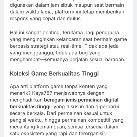
digunakan dalam jam sibuk maupun saat bermain
dalam waktu lama, platform ini tetap memberikan
respons yang cepat dan mulus.
Hal ini sangat penting, terutama bagi pengguna
yang menginginkan kelancaran saat bermain game
berbasis strategi atau real-time. Tidak ada jeda
yang mengganggu, tidak ada bug yang
menghambat—semuanya berjalan sesuai harapan.
Koleksi Game Berkualitas Tinggi
Apa arti platform game tanpa konten yang
menarik? Kaya787 menjawabnya dengan
menghadirkan
beragam jenis permainan digital
berkualitas tinggi
, yang disusun dan diperbarui
secara berkala. Dari permainan kasual untuk
pengisi waktu, hingga permainan kompetitif yang
menantang kemampuan, semua tersedia dalam
satu ekosistem yang rapi dan terorganisir.