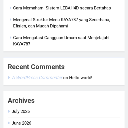
Cara Memahami Sistem LEBAH4D secara Bertahap
Mengenal Struktur Menu KAYA787 yang Sederhana,
Efisien, dan Mudah Dipahami
Cara Mengatasi Gangguan Umum saat Menjelajahi
KAYA787
Recent Comments
A WordPress Commenter
on
Hello world!
Archives
July 2026
June 2026