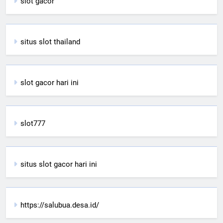
slot gacor
situs slot thailand
slot gacor hari ini
slot777
situs slot gacor hari ini
https://salubua.desa.id/