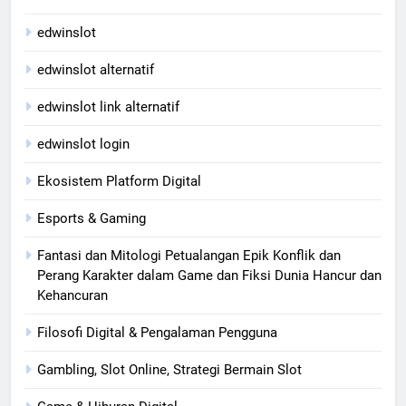
edwinslot
edwinslot alternatif
edwinslot link alternatif
edwinslot login
Ekosistem Platform Digital
Esports & Gaming
Fantasi dan Mitologi Petualangan Epik Konflik dan
Perang Karakter dalam Game dan Fiksi Dunia Hancur dan
Kehancuran
Filosofi Digital & Pengalaman Pengguna
Gambling, Slot Online, Strategi Bermain Slot