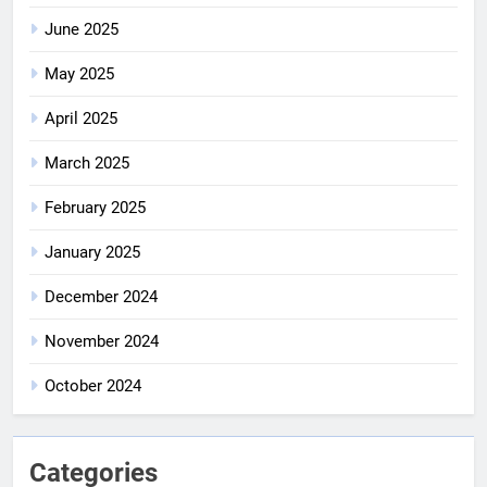
June 2025
May 2025
April 2025
March 2025
February 2025
January 2025
December 2024
November 2024
October 2024
Categories