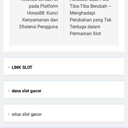
navigation
pada Platform
Tiba-Tiba Berubah –
Horas88: Kunci
Menghadapi
Kenyamanan dan
Perubahan yang Tak
Efisiensi Pengguna
Terduga dalam
Permainan Slot
LINK SLOT
dana slot gacor
situs slot gacor