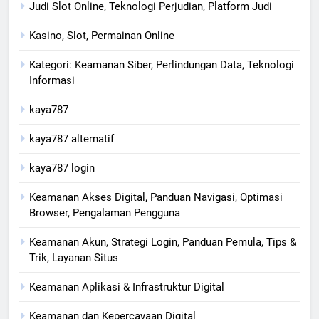
Judi Slot Online, Teknologi Perjudian, Platform Judi
Kasino, Slot, Permainan Online
Kategori: Keamanan Siber, Perlindungan Data, Teknologi
Informasi
kaya787
kaya787 alternatif
kaya787 login
Keamanan Akses Digital, Panduan Navigasi, Optimasi
Browser, Pengalaman Pengguna
Keamanan Akun, Strategi Login, Panduan Pemula, Tips &
Trik, Layanan Situs
Keamanan Aplikasi & Infrastruktur Digital
Keamanan dan Kepercayaan Digital