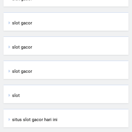
slot gacor
slot gacor
slot gacor
slot
situs slot gacor hari ini