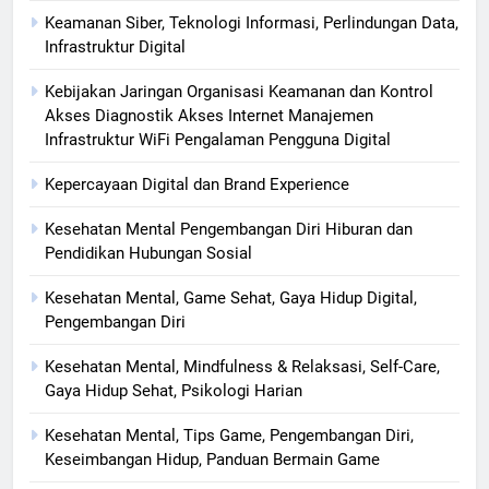
Keamanan Siber, Teknologi Informasi, Perlindungan Data,
Infrastruktur Digital
Kebijakan Jaringan Organisasi Keamanan dan Kontrol
Akses Diagnostik Akses Internet Manajemen
Infrastruktur WiFi Pengalaman Pengguna Digital
Kepercayaan Digital dan Brand Experience
Kesehatan Mental Pengembangan Diri Hiburan dan
Pendidikan Hubungan Sosial
Kesehatan Mental, Game Sehat, Gaya Hidup Digital,
Pengembangan Diri
Kesehatan Mental, Mindfulness & Relaksasi, Self-Care,
Gaya Hidup Sehat, Psikologi Harian
Kesehatan Mental, Tips Game, Pengembangan Diri,
Keseimbangan Hidup, Panduan Bermain Game