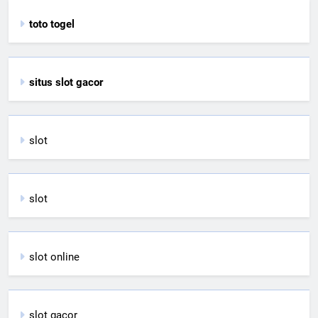
toto togel
situs slot gacor
slot
slot
slot online
slot gacor