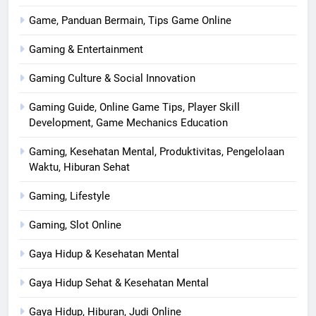
Game, Panduan Bermain, Tips Game Online
Gaming & Entertainment
Gaming Culture & Social Innovation
Gaming Guide, Online Game Tips, Player Skill
Development, Game Mechanics Education
Gaming, Kesehatan Mental, Produktivitas, Pengelolaan
Waktu, Hiburan Sehat
Gaming, Lifestyle
Gaming, Slot Online
Gaya Hidup & Kesehatan Mental
Gaya Hidup Sehat & Kesehatan Mental
Gaya Hidup, Hiburan, Judi Online