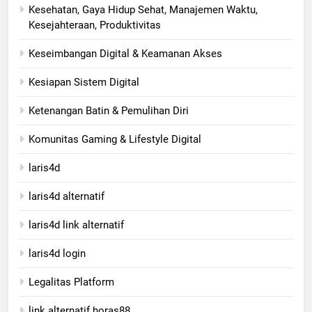
Kesehatan, Gaya Hidup Sehat, Manajemen Waktu,
Kesejahteraan, Produktivitas
Keseimbangan Digital & Keamanan Akses
Kesiapan Sistem Digital
Ketenangan Batin & Pemulihan Diri
Komunitas Gaming & Lifestyle Digital
laris4d
laris4d alternatif
laris4d link alternatif
laris4d login
Legalitas Platform
link alternatif horas88