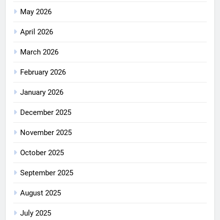
May 2026
April 2026
March 2026
February 2026
January 2026
December 2025
November 2025
October 2025
September 2025
August 2025
July 2025