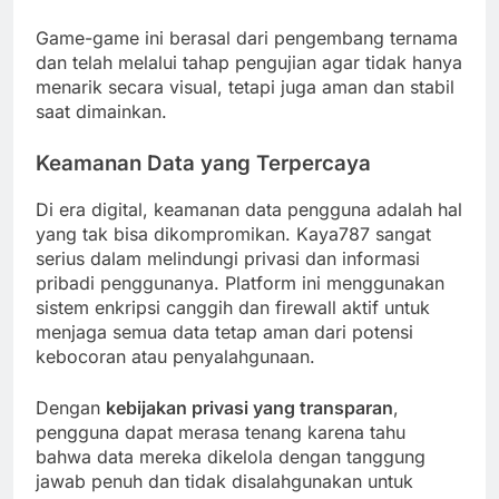
Game-game ini berasal dari pengembang ternama
dan telah melalui tahap pengujian agar tidak hanya
menarik secara visual, tetapi juga aman dan stabil
saat dimainkan.
Keamanan Data yang Terpercaya
Di era digital, keamanan data pengguna adalah hal
yang tak bisa dikompromikan. Kaya787 sangat
serius dalam melindungi privasi dan informasi
pribadi penggunanya. Platform ini menggunakan
sistem enkripsi canggih dan firewall aktif untuk
menjaga semua data tetap aman dari potensi
kebocoran atau penyalahgunaan.
Dengan
kebijakan privasi yang transparan
,
pengguna dapat merasa tenang karena tahu
bahwa data mereka dikelola dengan tanggung
jawab penuh dan tidak disalahgunakan untuk