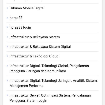
Hiburan Mobile Digital
horas88
horas88 login
Infrastruktur & Rekayasa Sistem
Infrastruktur & Rekayasa Sistem Digital
Infrastruktur & Teknologi Cloud
Infrastruktur Digital, Teknologi Global, Pengalaman
Pengguna, Jaringan dan Komunikasi
Infrastruktur Digital, Teknologi Jaringan, Analitik Sistem,
Manajemen Performa
Infrastruktur Server, Optimisasi Sistem, Pengalaman
Pengguna, Sistem Login