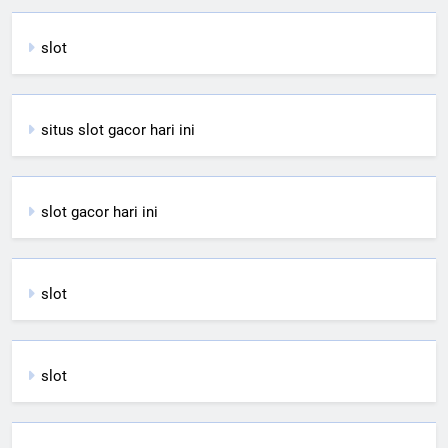
slot
situs slot gacor hari ini
slot gacor hari ini
slot
slot