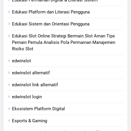
Edukasi Permainan Digital & Literasi Sistem
Edukasi Platform dan Literasi Pengguna
Edukasi Sistem dan Orientasi Pengguna
Edukasi Slot Online Strategi Bermain Slot Aman Tips
Pemain Pemula Analisis Pola Permainan Manajemen
Risiko Slot
edwinslot
edwinslot alternatif
edwinslot link alternatif
edwinslot login
Ekosistem Platform Digital
Esports & Gaming