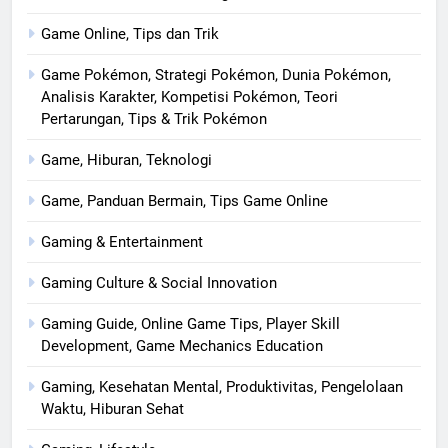
Game Online, Tips dan Trik
Game Pokémon, Strategi Pokémon, Dunia Pokémon,
Analisis Karakter, Kompetisi Pokémon, Teori
Pertarungan, Tips & Trik Pokémon
Game, Hiburan, Teknologi
Game, Panduan Bermain, Tips Game Online
Gaming & Entertainment
Gaming Culture & Social Innovation
Gaming Guide, Online Game Tips, Player Skill
Development, Game Mechanics Education
Gaming, Kesehatan Mental, Produktivitas, Pengelolaan
Waktu, Hiburan Sehat