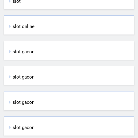
slot
slot online
slot gacor
slot gacor
slot gacor
slot gacor