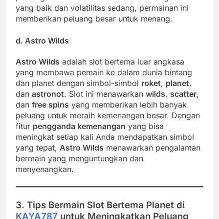
yang baik dan volatilitas sedang, permainan ini
memberikan peluang besar untuk menang.
d. Astro Wilds
Astro Wilds
adalah slot bertema luar angkasa
yang membawa pemain ke dalam dunia bintang
dan planet dengan simbol-simbol
roket
,
planet
,
dan
astronot
. Slot ini menawarkan
wilds
,
scatter
,
dan
free spins
yang memberikan lebih banyak
peluang untuk meraih kemenangan besar. Dengan
fitur
pengganda kemenangan
yang bisa
meningkat setiap kali Anda mendapatkan simbol
yang tepat,
Astro Wilds
menawarkan pengalaman
bermain yang menguntungkan dan
menyenangkan.
3. Tips Bermain Slot Bertema Planet di
KAYA787
untuk Meningkatkan Peluang