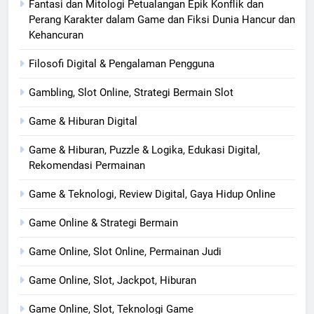
Fantasi dan Mitologi Petualangan Epik Konflik dan
Perang Karakter dalam Game dan Fiksi Dunia Hancur dan
Kehancuran
Filosofi Digital & Pengalaman Pengguna
Gambling, Slot Online, Strategi Bermain Slot
Game & Hiburan Digital
Game & Hiburan, Puzzle & Logika, Edukasi Digital,
Rekomendasi Permainan
Game & Teknologi, Review Digital, Gaya Hidup Online
Game Online & Strategi Bermain
Game Online, Slot Online, Permainan Judi
Game Online, Slot, Jackpot, Hiburan
Game Online, Slot, Teknologi Game