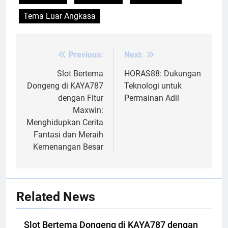
Tema Luar Angkasa
Previous:
Next:
Post
navigation
Slot Bertema
HORAS88: Dukungan
Dongeng di KAYA787
Teknologi untuk
dengan Fitur
Permainan Adil
Maxwin:
Menghidupkan Cerita
Fantasi dan Meraih
Kemenangan Besar
Related News
Slot Bertema Dongeng di KAYA787 dengan