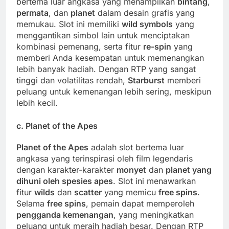
bertema luar angkasa yang menampilkan
bintang
,
permata
, dan
planet
dalam desain grafis yang
memukau. Slot ini memiliki
wild symbols
yang
menggantikan simbol lain untuk menciptakan
kombinasi pemenang, serta fitur
re-spin
yang
memberi Anda kesempatan untuk memenangkan
lebih banyak hadiah. Dengan RTP yang sangat
tinggi dan volatilitas rendah,
Starburst
memberi
peluang untuk kemenangan lebih sering, meskipun
lebih kecil.
c. Planet of the Apes
Planet of the Apes
adalah slot bertema luar
angkasa yang terinspirasi oleh film legendaris
dengan karakter-karakter
monyet
dan
planet yang
dihuni oleh spesies apes
. Slot ini menawarkan
fitur
wilds
dan
scatter
yang memicu
free spins
.
Selama
free spins
, pemain dapat memperoleh
pengganda kemenangan
, yang meningkatkan
peluang untuk meraih hadiah besar. Dengan RTP