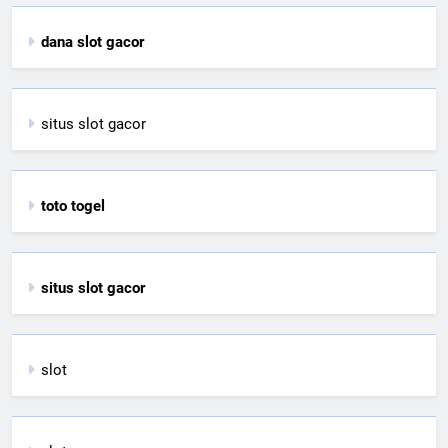
dana slot gacor
situs slot gacor
toto togel
situs slot gacor
slot