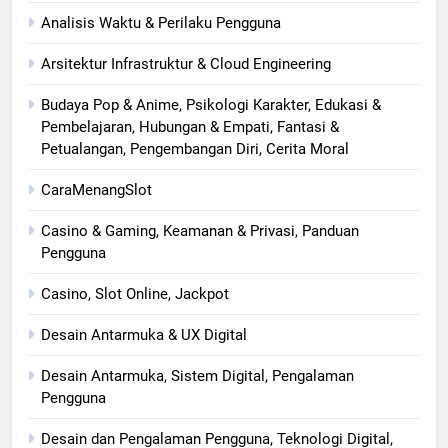
Analisis Waktu & Perilaku Pengguna
Arsitektur Infrastruktur & Cloud Engineering
Budaya Pop & Anime, Psikologi Karakter, Edukasi &
Pembelajaran, Hubungan & Empati, Fantasi &
Petualangan, Pengembangan Diri, Cerita Moral
CaraMenangSlot
Casino & Gaming, Keamanan & Privasi, Panduan
Pengguna
Casino, Slot Online, Jackpot
Desain Antarmuka & UX Digital
Desain Antarmuka, Sistem Digital, Pengalaman
Pengguna
Desain dan Pengalaman Pengguna, Teknologi Digital,