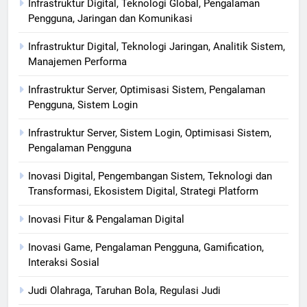
Infrastruktur Digital, Teknologi Global, Pengalaman
Pengguna, Jaringan dan Komunikasi
Infrastruktur Digital, Teknologi Jaringan, Analitik Sistem,
Manajemen Performa
Infrastruktur Server, Optimisasi Sistem, Pengalaman
Pengguna, Sistem Login
Infrastruktur Server, Sistem Login, Optimisasi Sistem,
Pengalaman Pengguna
Inovasi Digital, Pengembangan Sistem, Teknologi dan
Transformasi, Ekosistem Digital, Strategi Platform
Inovasi Fitur & Pengalaman Digital
Inovasi Game, Pengalaman Pengguna, Gamification,
Interaksi Sosial
Judi Olahraga, Taruhan Bola, Regulasi Judi