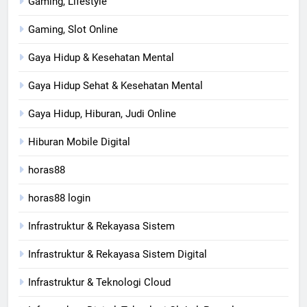
Gaming, Lifestyle
Gaming, Slot Online
Gaya Hidup & Kesehatan Mental
Gaya Hidup Sehat & Kesehatan Mental
Gaya Hidup, Hiburan, Judi Online
Hiburan Mobile Digital
horas88
horas88 login
Infrastruktur & Rekayasa Sistem
Infrastruktur & Rekayasa Sistem Digital
Infrastruktur & Teknologi Cloud