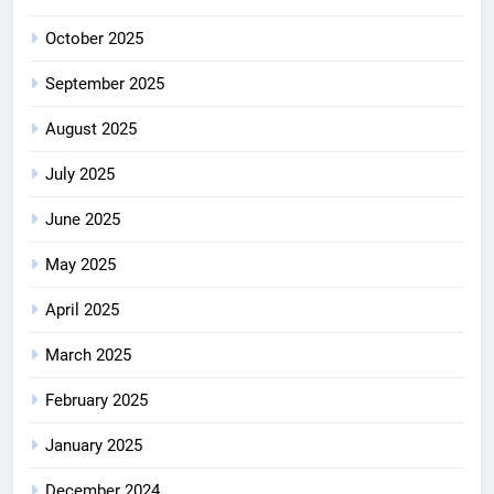
October 2025
September 2025
August 2025
July 2025
June 2025
May 2025
April 2025
March 2025
February 2025
January 2025
December 2024