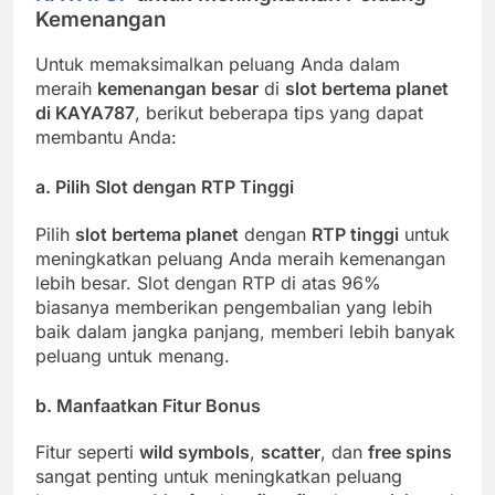
Kemenangan
Untuk memaksimalkan peluang Anda dalam
meraih
kemenangan besar
di
slot bertema planet
di KAYA787
, berikut beberapa tips yang dapat
membantu Anda:
a. Pilih Slot dengan RTP Tinggi
Pilih
slot bertema planet
dengan
RTP tinggi
untuk
meningkatkan peluang Anda meraih kemenangan
lebih besar. Slot dengan RTP di atas 96%
biasanya memberikan pengembalian yang lebih
baik dalam jangka panjang, memberi lebih banyak
peluang untuk menang.
b. Manfaatkan Fitur Bonus
Fitur seperti
wild symbols
,
scatter
, dan
free spins
sangat penting untuk meningkatkan peluang