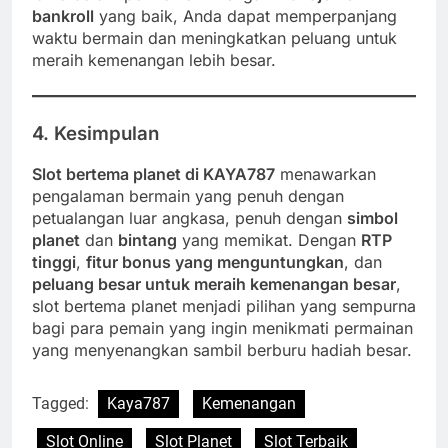
bankroll
yang baik, Anda dapat memperpanjang
waktu bermain dan meningkatkan peluang untuk
meraih kemenangan lebih besar.
4. Kesimpulan
Slot bertema planet di KAYA787
menawarkan
pengalaman bermain yang penuh dengan
petualangan luar angkasa, penuh dengan
simbol
planet
dan
bintang
yang memikat. Dengan
RTP
tinggi
,
fitur bonus yang menguntungkan
, dan
peluang besar untuk meraih kemenangan besar
,
slot bertema planet menjadi pilihan yang sempurna
bagi para pemain yang ingin menikmati permainan
yang menyenangkan sambil berburu hadiah besar.
Tagged:
Kaya787
Kemenangan
Slot Online
Slot Planet
Slot Terbaik