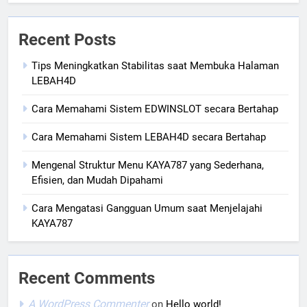
Recent Posts
Tips Meningkatkan Stabilitas saat Membuka Halaman
LEBAH4D
Cara Memahami Sistem EDWINSLOT secara Bertahap
Cara Memahami Sistem LEBAH4D secara Bertahap
Mengenal Struktur Menu KAYA787 yang Sederhana,
Efisien, dan Mudah Dipahami
Cara Mengatasi Gangguan Umum saat Menjelajahi
KAYA787
Recent Comments
A WordPress Commenter
on
Hello world!