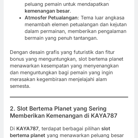
peluang pemain untuk mendapatkan
kemenangan besar
.
Atmosfer Petualangan
: Tema luar angkasa
menambah elemen petualangan dan kejutan
dalam permainan, memberikan pengalaman
bermain yang penuh tantangan.
Dengan desain grafis yang futuristik dan fitur
bonus yang menguntungkan, slot bertema planet
menawarkan kesempatan yang menyenangkan
dan menguntungkan bagi pemain yang ingin
merasakan kegembiraan menjelajahi alam
semesta.
2. Slot Bertema Planet yang Sering
Memberikan Kemenangan di KAYA787
Di
KAYA787
, terdapat berbagai pilihan
slot
bertema planet
yang menawarkan peluang besar