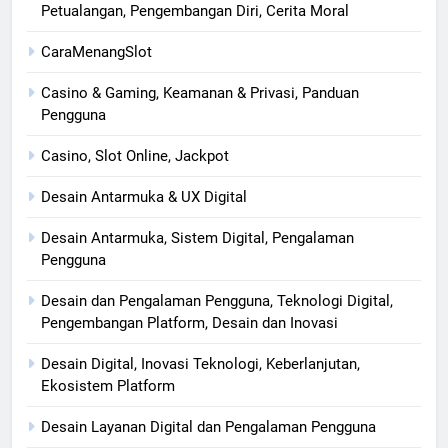
Petualangan, Pengembangan Diri, Cerita Moral
CaraMenangSlot
Casino & Gaming, Keamanan & Privasi, Panduan
Pengguna
Casino, Slot Online, Jackpot
Desain Antarmuka & UX Digital
Desain Antarmuka, Sistem Digital, Pengalaman
Pengguna
Desain dan Pengalaman Pengguna, Teknologi Digital,
Pengembangan Platform, Desain dan Inovasi
Desain Digital, Inovasi Teknologi, Keberlanjutan,
Ekosistem Platform
Desain Layanan Digital dan Pengalaman Pengguna