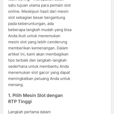
satu tujuan utama para pemain slot
online. Meskipun hasil dari mesin
slot sebagian besar bergantung
pada keberuntungan, ada
beberapa langkah mudah yang bisa
Anda ikuti untuk menemukan
mesin slot yang lebih cenderung
memberikan kemenangan. Dalam
artikel ini, kami akan membagikan
tips terbaik dan langkah-langkah
sederhana untuk membantu Anda
menemukan slot gacor yang dapat
meningkatkan peluang Anda untuk
menang.
1. Pilih Mesin Slot dengan
RTP Tinggi
Langkah pertama dalam