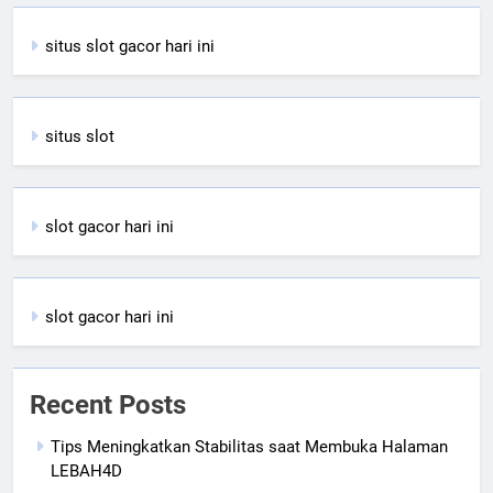
situs slot gacor hari ini
situs slot
slot gacor hari ini
slot gacor hari ini
Recent Posts
Tips Meningkatkan Stabilitas saat Membuka Halaman
LEBAH4D