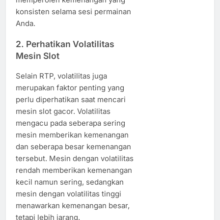
konsisten selama sesi permainan
Anda.
2. Perhatikan Volatilitas
Mesin Slot
Selain RTP, volatilitas juga
merupakan faktor penting yang
perlu diperhatikan saat mencari
mesin slot gacor. Volatilitas
mengacu pada seberapa sering
mesin memberikan kemenangan
dan seberapa besar kemenangan
tersebut. Mesin dengan volatilitas
rendah memberikan kemenangan
kecil namun sering, sedangkan
mesin dengan volatilitas tinggi
menawarkan kemenangan besar,
tetapi lebih jarang.