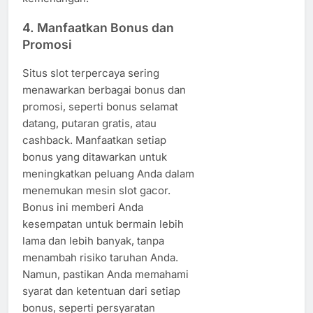
4. Manfaatkan Bonus dan
Promosi
Situs slot terpercaya sering
menawarkan berbagai bonus dan
promosi, seperti bonus selamat
datang, putaran gratis, atau
cashback. Manfaatkan setiap
bonus yang ditawarkan untuk
meningkatkan peluang Anda dalam
menemukan mesin slot gacor.
Bonus ini memberi Anda
kesempatan untuk bermain lebih
lama dan lebih banyak, tanpa
menambah risiko taruhan Anda.
Namun, pastikan Anda memahami
syarat dan ketentuan dari setiap
bonus, seperti persyaratan