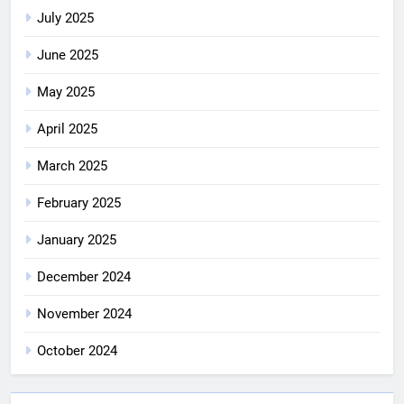
July 2025
June 2025
May 2025
April 2025
March 2025
February 2025
January 2025
December 2024
November 2024
October 2024