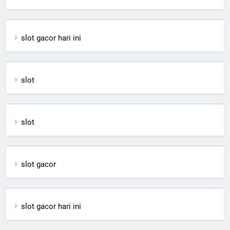
slot gacor hari ini
slot
slot
slot gacor
slot gacor hari ini