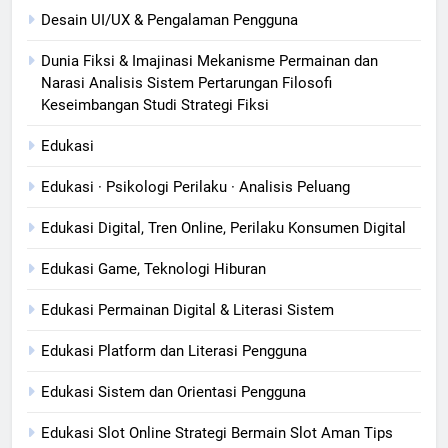
Desain UI/UX & Pengalaman Pengguna
Dunia Fiksi & Imajinasi Mekanisme Permainan dan
Narasi Analisis Sistem Pertarungan Filosofi
Keseimbangan Studi Strategi Fiksi
Edukasi
Edukasi · Psikologi Perilaku · Analisis Peluang
Edukasi Digital, Tren Online, Perilaku Konsumen Digital
Edukasi Game, Teknologi Hiburan
Edukasi Permainan Digital & Literasi Sistem
Edukasi Platform dan Literasi Pengguna
Edukasi Sistem dan Orientasi Pengguna
Edukasi Slot Online Strategi Bermain Slot Aman Tips