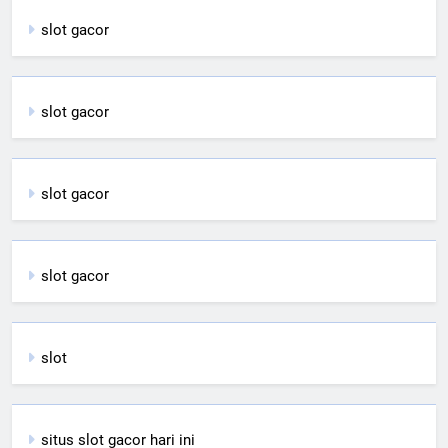
slot gacor
slot gacor
slot gacor
slot gacor
slot
situs slot gacor hari ini