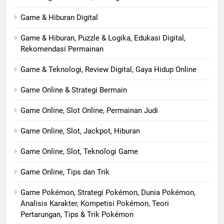
Game & Hiburan Digital
Game & Hiburan, Puzzle & Logika, Edukasi Digital,
Rekomendasi Permainan
Game & Teknologi, Review Digital, Gaya Hidup Online
Game Online & Strategi Bermain
Game Online, Slot Online, Permainan Judi
Game Online, Slot, Jackpot, Hiburan
Game Online, Slot, Teknologi Game
Game Online, Tips dan Trik
Game Pokémon, Strategi Pokémon, Dunia Pokémon,
Analisis Karakter, Kompetisi Pokémon, Teori
Pertarungan, Tips & Trik Pokémon