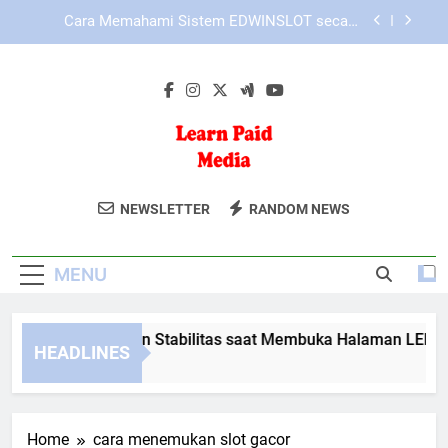
Skip
Cara Memahami Sistem LEBAH4D secara
to
Bertahap
content
Mengenal Struktur Menu KAYA787 yang
Sederhana, Efisien, dan Mudah Dipahami
Tips Meningkatkan Stabilitas saat Membuka
Halaman LEBAH4D
Cara Memahami Sistem EDWINSLOT secara
Bertahap
Learn Paid
Pelajari Strategi Iklan Berbayar Dengan
Cara Memahami Sistem LEBAH4D secara
NEWSLETTER
RANDOM NEWS
Bertahap
Media
Learn Paid Media. Panduan Untuk
Mengenal Struktur Menu KAYA787 yang
Pengiklan Digital Pemula Hingga
Sederhana, Efisien, dan Mudah Dipahami
MENU
Profesional.
ips Meningkatkan Stabilitas saat Membuka Halaman LEBAH4D
HEADLINES
Weeks Ago
Home
cara menemukan slot gacor