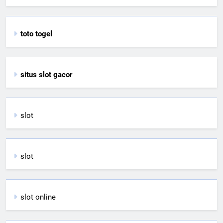
toto togel
situs slot gacor
slot
slot
slot online