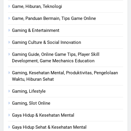
Game, Hiburan, Teknologi
Game, Panduan Bermain, Tips Game Online
Gaming & Entertainment
Gaming Culture & Social Innovation
Gaming Guide, Online Game Tips, Player Skill
Development, Game Mechanics Education
Gaming, Kesehatan Mental, Produktivitas, Pengelolaan
Waktu, Hiburan Sehat
Gaming, Lifestyle
Gaming, Slot Online
Gaya Hidup & Kesehatan Mental
Gaya Hidup Sehat & Kesehatan Mental