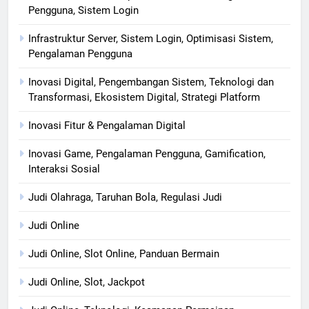
Pengguna, Sistem Login
Infrastruktur Server, Sistem Login, Optimisasi Sistem,
Pengalaman Pengguna
Inovasi Digital, Pengembangan Sistem, Teknologi dan
Transformasi, Ekosistem Digital, Strategi Platform
Inovasi Fitur & Pengalaman Digital
Inovasi Game, Pengalaman Pengguna, Gamification,
Interaksi Sosial
Judi Olahraga, Taruhan Bola, Regulasi Judi
Judi Online
Judi Online, Slot Online, Panduan Bermain
Judi Online, Slot, Jackpot