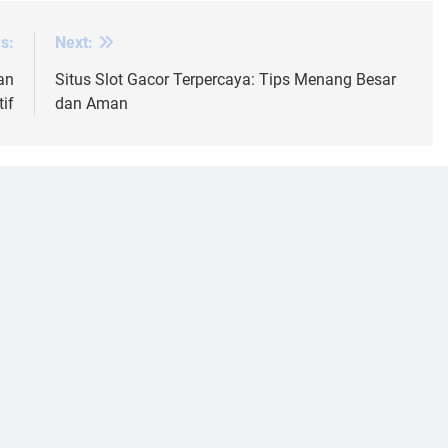
s:
Next:
an
Situs Slot Gacor Terpercaya: Tips Menang Besar
tif
dan Aman