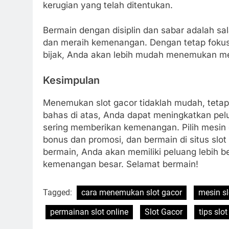
kerugian yang telah ditentukan.
Bermain dengan disiplin dan sabar adalah s
dan meraih kemenangan. Dengan tetap foku
bijak, Anda akan lebih mudah menemukan me
Kesimpulan
Menemukan slot gacor tidaklah mudah, tetap
bahas di atas, Anda dapat meningkatkan pe
sering memberikan kemenangan. Pilih mesin d
bonus dan promosi, dan bermain di situs slot
bermain, Anda akan memiliki peluang lebih 
kemenangan besar. Selamat bermain!
Tagged:
cara menemukan slot gacor
mesin sl
permainan slot online
Slot Gacor
tips slot