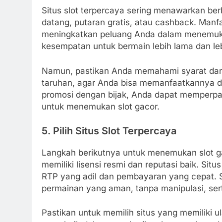
Situs slot terpercaya sering menawarkan ber
datang, putaran gratis, atau cashback. Manf
meningkatkan peluang Anda dalam menemuka
kesempatan untuk bermain lebih lama dan le
Namun, pastikan Anda memahami syarat dan k
taruhan, agar Anda bisa memanfaatkannya
promosi dengan bijak, Anda dapat memperp
untuk menemukan slot gacor.
5. Pilih Situs Slot Terpercaya
Langkah berikutnya untuk menemukan slot ga
memiliki lisensi resmi dan reputasi baik. Si
RTP yang adil dan pembayaran yang cepat. Se
permainan yang aman, tanpa manipulasi, sert
Pastikan untuk memilih situs yang memiliki u