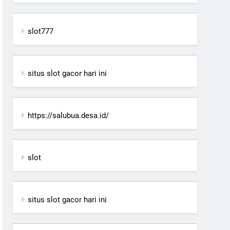
slot777
situs slot gacor hari ini
https://salubua.desa.id/
slot
situs slot gacor hari ini