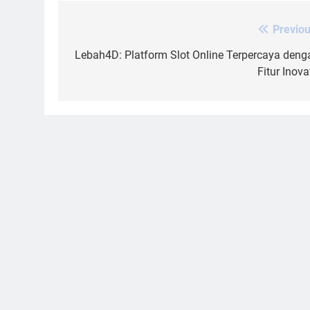
Previou
Post
navigation
Lebah4D: Platform Slot Online Terpercaya deng
Fitur Inova