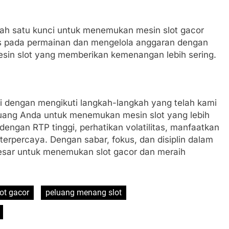
alah satu kunci untuk menemukan mesin slot gacor
s pada permainan dan mengelola anggaran dengan
sin slot yang memberikan kemenangan lebih sering.
i dengan mengikuti langkah-langkah yang telah kami
luang Anda untuk menemukan mesin slot yang lebih
engan RTP tinggi, perhatikan volatilitas, manfaatkan
 terpercaya. Dengan sabar, fokus, dan disiplin dalam
besar untuk menemukan slot gacor dan meraih
ot gacor
peluang menang slot