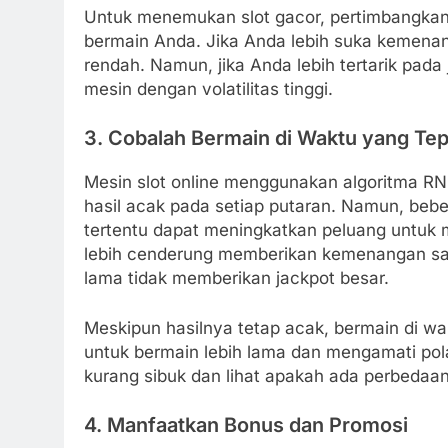
Untuk menemukan slot gacor, pertimbangkan
bermain Anda. Jika Anda lebih suka kemenanga
rendah. Namun, jika Anda lebih tertarik pada 
mesin dengan volatilitas tinggi.
3. Cobalah Bermain di Waktu yang Tep
Mesin slot online menggunakan algoritma 
hasil acak pada setiap putaran. Namun, be
tertentu dapat meningkatkan peluang untuk 
lebih cenderung memberikan kemenangan saat
lama tidak memberikan jackpot besar.
Meskipun hasilnya tetap acak, bermain di w
untuk bermain lebih lama dan mengamati po
kurang sibuk dan lihat apakah ada perbeda
4. Manfaatkan Bonus dan Promosi