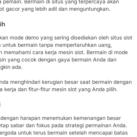
pemain. Bermain di situs yang terpercaya akan
ot gacor yang lebih adil dan menguntungkan.
ih
kan mode demo yang sering disediakan oleh situs slot
 untuk bermain tanpa mempertaruhkan uang,
n memahami cara kerja mesin slot. Bermain di mode
n yang cocok dengan gaya bermain Anda dan
gkin ada.
da menghindari kerugian besar saat bermain dengan
erja dan fitur-fitur mesin slot yang Anda pilih.
i
or dengan harapan menemukan kemenangan besar
etap sabar dan fokus pada strategi permainan Anda.
tergoda untuk terus bermain setelah mencapai batas