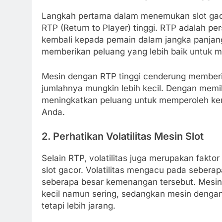
Langkah pertama dalam menemukan slot gaco
RTP (Return to Player) tinggi. RTP adalah pe
kembali kepada pemain dalam jangka panjang
memberikan peluang yang lebih baik untuk m
Mesin dengan RTP tinggi cenderung memberi
jumlahnya mungkin lebih kecil. Dengan memil
meningkatkan peluang untuk memperoleh ke
Anda.
2. Perhatikan Volatilitas Mesin Slot
Selain RTP, volatilitas juga merupakan fakto
slot gacor. Volatilitas mengacu pada seber
seberapa besar kemenangan tersebut. Mesin
kecil namun sering, sedangkan mesin dengan
tetapi lebih jarang.