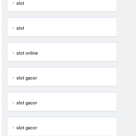
slot
slot
slot online
slot gacor
slot gacor
slot gacor