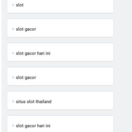
slot
slot gacor
slot gacor hari ini
slot gacor
situs slot thailand
slot gacor hari ini