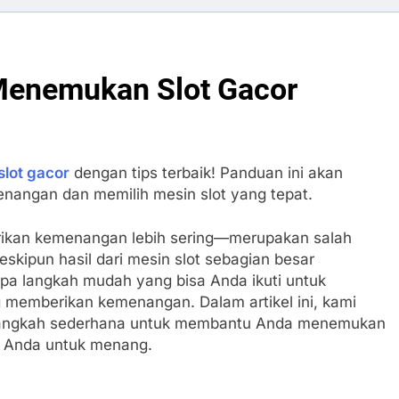
Menemukan Slot Gacor
slot gacor
dengan tips terbaik! Panduan ini akan
angan dan memilih mesin slot yang tepat.
rikan kemenangan lebih sering—merupakan salah
eskipun hasil dari mesin slot sebagian besar
pa langkah mudah yang bisa Anda ikuti untuk
 memberikan kemenangan. Dalam artikel ini, kami
-langkah sederhana untuk membantu Anda menemukan
g Anda untuk menang.