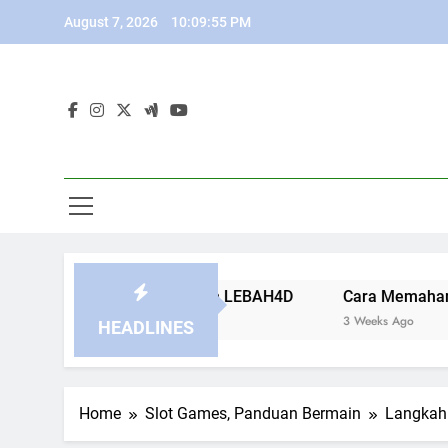
Skip
August 7, 2026
10:09:56 PM
to
content
Lea
Pelajari S
at Membuka Halaman LEBAH4D
Cara Memahami Sistem E
3 Weeks Ago
HEADLINES
Home
Slot Games, Panduan Bermain
Langkah