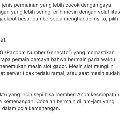
 jenis permainan yang lebih cocok dengan gaya
n yang lebih sering, pilih mesin dengan volatilitas
jackpot besar dan bersedia menghadapi risiko, pilih
at
RNG (Random Number Generator) yang memastikan
berapa pemain percaya bahwa bermain pada waktu
menemukan mesin slot gacor. Mesin slot mungkin
 server tidak terlalu ramai, atau saat mesin sudah
aktu yang lebih sepi bisa memberi Anda kesempatan
la kemenangan. Cobalah bermain di jam-jam yang
an dalam pola kemenangan.