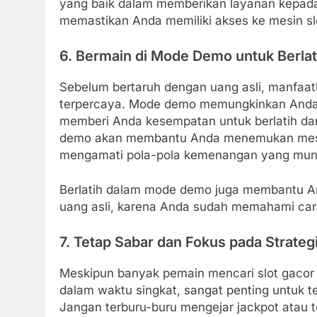
yang baik dalam memberikan layanan kepada 
memastikan Anda memiliki akses ke mesin sl
6. Bermain di Mode Demo untuk Berlat
Sebelum bertaruh dengan uang asli, manfaat
terpercaya. Mode demo memungkinkan Anda
memberi Anda kesempatan untuk berlatih da
demo akan membantu Anda menemukan mesi
mengamati pola-pola kemenangan yang mun
Berlatih dalam mode demo juga membantu An
uang asli, karena Anda sudah memahami cara k
7. Tetap Sabar dan Fokus pada Strateg
Meskipun banyak pemain mencari slot gac
dalam waktu singkat, sangat penting untuk t
Jangan terburu-buru mengejar jackpot atau 