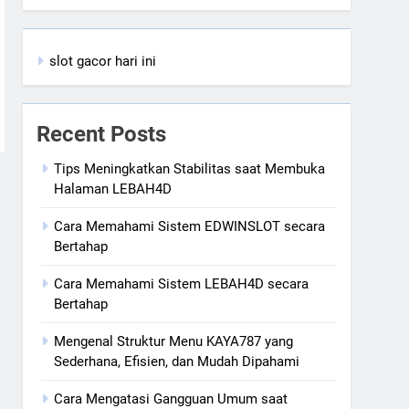
slot gacor hari ini
Recent Posts
Tips Meningkatkan Stabilitas saat Membuka
Halaman LEBAH4D
Cara Memahami Sistem EDWINSLOT secara
Bertahap
Cara Memahami Sistem LEBAH4D secara
Bertahap
Mengenal Struktur Menu KAYA787 yang
Sederhana, Efisien, dan Mudah Dipahami
Cara Mengatasi Gangguan Umum saat