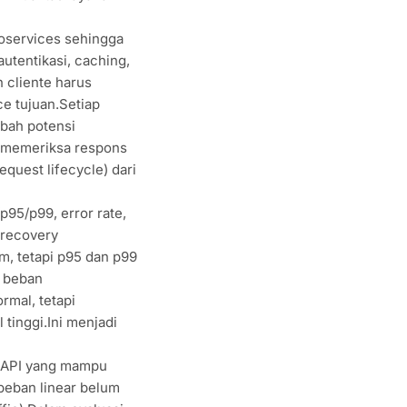
oservices sehingga
autentikasi, caching,
 cliente harus
e tujuan.Setiap
bah potensi
an memeriksa respons
equest lifecycle) dari
p95/p99, error rate,
(recovery
, tetapi p95 dan p99
 beban
rmal, tetapi
 tinggi.Ini menjadi
i.API yang mampu
beban linear belum