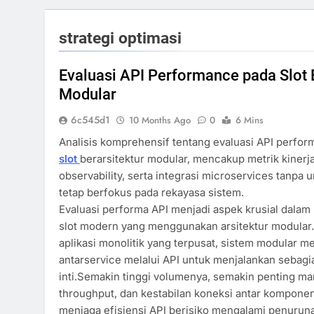
strategi optimasi
Evaluasi API Performance pada Slot 
Modular
6c545d1
10 Months Ago
0
6 Mins
Analisis komprehensif tentang evaluasi API perfor
slot
berarsitektur modular, mencakup metrik kinerja,
observability, serta integrasi microservices tanpa
tetap berfokus pada rekayasa sistem.
Evaluasi performa API menjadi aspek krusial dalam
slot modern yang menggunakan arsitektur modula
aplikasi monolitik yang terpusat, sistem modular m
antarservice melalui API untuk menjalankan sebagi
inti.Semakin tinggi volumenya, semakin penting ma
throughput, dan kestabilan koneksi antar komponen
menjaga efisiensi API berisiko mengalami penuruna