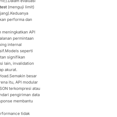
ffic).Dalam evaluasi
test
(menguji limit)
njang).Keduanya
kan performa dan
m meningkatkan API
lanan permintaan
ing internal
if.Models seperti
an signifikan
 lain, invalidation
ap akurat.
yload.Semakin besar
ena itu, API modular
JSON terkompresi atau
indari pengiriman data
response membantu
erformance tidak