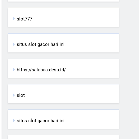
slot777
situs slot gacor hari ini
https://salubua.desa.id/
slot
situs slot gacor hari ini