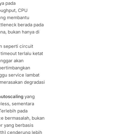
nya pada
roughput, CPU
acing membantu
ottleneck berada pada
ana, bukan hanya di
n seperti circuit
timeout terlalu ketat
onggar akan
pertimbangkan
ggu service lambat
ak merasakan degradasi
autoscaling
yang
eless, sementara
Terlebih pada
ice bermasalah, bukan
er yang berbasis
gth) cenderung lebih