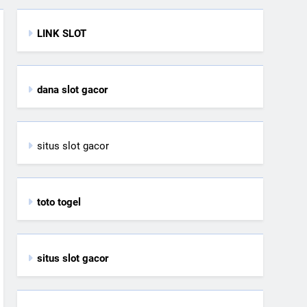
LINK SLOT
dana slot gacor
situs slot gacor
toto togel
situs slot gacor