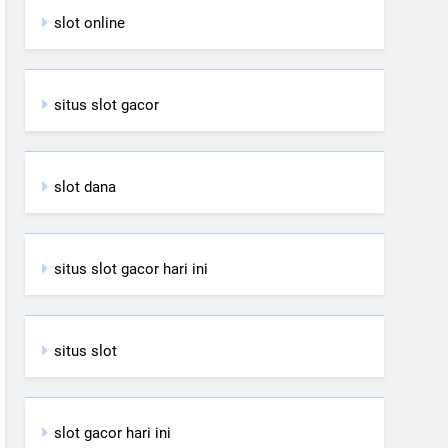
slot online
situs slot gacor
slot dana
situs slot gacor hari ini
situs slot
slot gacor hari ini