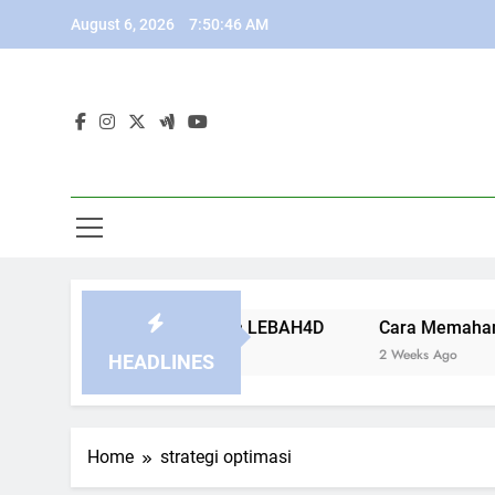
Skip
August 6, 2026
7:50:47 AM
to
content
Lea
Pelajari S
at Membuka Halaman LEBAH4D
Cara Memahami Sistem E
2 Weeks Ago
HEADLINES
Home
strategi optimasi