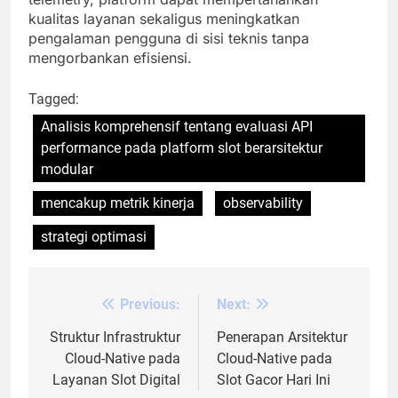
kualitas layanan sekaligus meningkatkan
pengalaman pengguna di sisi teknis tanpa
mengorbankan efisiensi.
Tagged:
Analisis komprehensif tentang evaluasi API
performance pada platform slot berarsitektur
modular
mencakup metrik kinerja
observability
strategi optimasi
Previous:
Next:
Post
navigation
Struktur Infrastruktur
Penerapan Arsitektur
Cloud-Native pada
Cloud-Native pada
Layanan Slot Digital
Slot Gacor Hari Ini