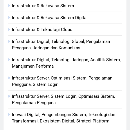
Infrastruktur & Rekayasa Sistem
Infrastruktur & Rekayasa Sistem Digital
Infrastruktur & Teknologi Cloud
Infrastruktur Digital, Teknologi Global, Pengalaman
Pengguna, Jaringan dan Komunikasi
Infrastruktur Digital, Teknologi Jaringan, Analitik Sistem,
Manajemen Performa
Infrastruktur Server, Optimisasi Sistem, Pengalaman
Pengguna, Sistem Login
Infrastruktur Server, Sistem Login, Optimisasi Sistem,
Pengalaman Pengguna
Inovasi Digital, Pengembangan Sistem, Teknologi dan
Transformasi, Ekosistem Digital, Strategi Platform