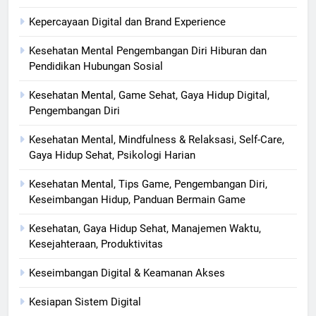
Kepercayaan Digital dan Brand Experience
Kesehatan Mental Pengembangan Diri Hiburan dan
Pendidikan Hubungan Sosial
Kesehatan Mental, Game Sehat, Gaya Hidup Digital,
Pengembangan Diri
Kesehatan Mental, Mindfulness & Relaksasi, Self-Care,
Gaya Hidup Sehat, Psikologi Harian
Kesehatan Mental, Tips Game, Pengembangan Diri,
Keseimbangan Hidup, Panduan Bermain Game
Kesehatan, Gaya Hidup Sehat, Manajemen Waktu,
Kesejahteraan, Produktivitas
Keseimbangan Digital & Keamanan Akses
Kesiapan Sistem Digital