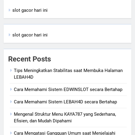
slot gacor hari ini
slot gacor hari ini
Recent Posts
Tips Meningkatkan Stabilitas saat Membuka Halaman
LEBAH4D
Cara Memahami Sistem EDWINSLOT secara Bertahap
Cara Memahami Sistem LEBAH4D secara Bertahap
Mengenal Struktur Menu KAYA787 yang Sederhana,
Efisien, dan Mudah Dipahami
Cara Mengatasi Gangguan Umum saat Menjelajahi