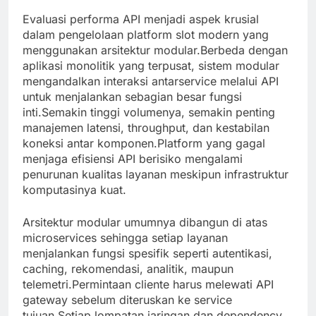
Evaluasi performa API menjadi aspek krusial
dalam pengelolaan platform slot modern yang
menggunakan arsitektur modular.Berbeda dengan
aplikasi monolitik yang terpusat, sistem modular
mengandalkan interaksi antarservice melalui API
untuk menjalankan sebagian besar fungsi
inti.Semakin tinggi volumenya, semakin penting
manajemen latensi, throughput, dan kestabilan
koneksi antar komponen.Platform yang gagal
menjaga efisiensi API berisiko mengalami
penurunan kualitas layanan meskipun infrastruktur
komputasinya kuat.
Arsitektur modular umumnya dibangun di atas
microservices sehingga setiap layanan
menjalankan fungsi spesifik seperti autentikasi,
caching, rekomendasi, analitik, maupun
telemetri.Permintaan cliente harus melewati API
gateway sebelum diteruskan ke service
tujuan.Setiap lompatan jaringan dan dependency