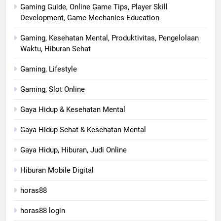
Gaming Guide, Online Game Tips, Player Skill
Development, Game Mechanics Education
Gaming, Kesehatan Mental, Produktivitas, Pengelolaan
Waktu, Hiburan Sehat
Gaming, Lifestyle
Gaming, Slot Online
Gaya Hidup & Kesehatan Mental
Gaya Hidup Sehat & Kesehatan Mental
Gaya Hidup, Hiburan, Judi Online
Hiburan Mobile Digital
horas88
horas88 login