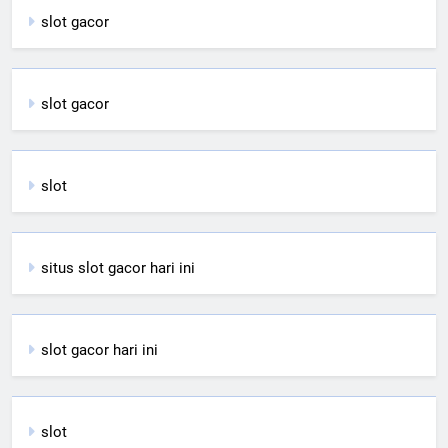
slot gacor
slot gacor
slot
situs slot gacor hari ini
slot gacor hari ini
slot