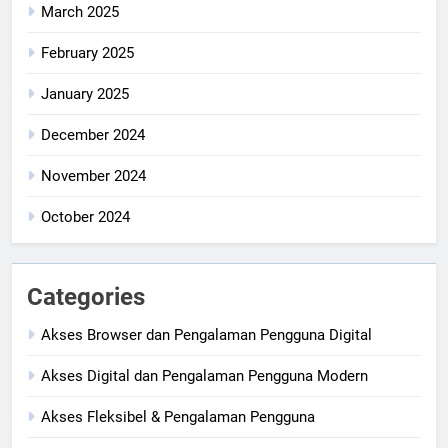
March 2025
February 2025
January 2025
December 2024
November 2024
October 2024
Categories
Akses Browser dan Pengalaman Pengguna Digital
Akses Digital dan Pengalaman Pengguna Modern
Akses Fleksibel & Pengalaman Pengguna