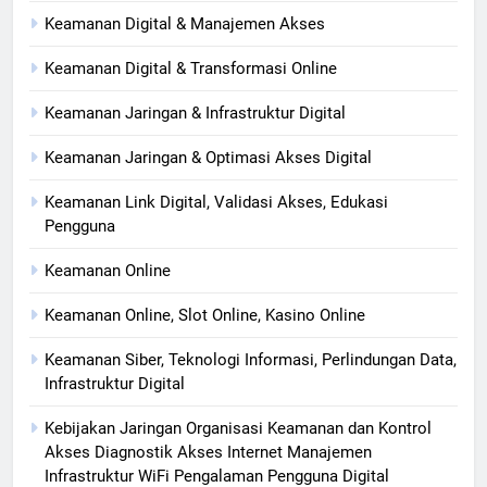
Keamanan Digital & Manajemen Akses
Keamanan Digital & Transformasi Online
Keamanan Jaringan & Infrastruktur Digital
Keamanan Jaringan & Optimasi Akses Digital
Keamanan Link Digital, Validasi Akses, Edukasi
Pengguna
Keamanan Online
Keamanan Online, Slot Online, Kasino Online
Keamanan Siber, Teknologi Informasi, Perlindungan Data,
Infrastruktur Digital
Kebijakan Jaringan Organisasi Keamanan dan Kontrol
Akses Diagnostik Akses Internet Manajemen
Infrastruktur WiFi Pengalaman Pengguna Digital