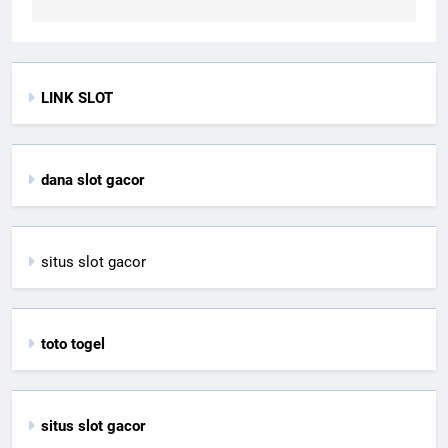
LINK SLOT
dana slot gacor
situs slot gacor
toto togel
situs slot gacor