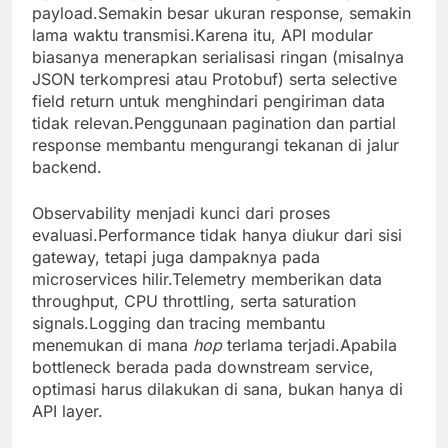
payload.Semakin besar ukuran response, semakin
lama waktu transmisi.Karena itu, API modular
biasanya menerapkan serialisasi ringan (misalnya
JSON terkompresi atau Protobuf) serta selective
field return untuk menghindari pengiriman data
tidak relevan.Penggunaan pagination dan partial
response membantu mengurangi tekanan di jalur
backend.
Observability menjadi kunci dari proses
evaluasi.Performance tidak hanya diukur dari sisi
gateway, tetapi juga dampaknya pada
microservices hilir.Telemetry memberikan data
throughput, CPU throttling, serta saturation
signals.Logging dan tracing membantu
menemukan di mana
hop
terlama terjadi.Apabila
bottleneck berada pada downstream service,
optimasi harus dilakukan di sana, bukan hanya di
API layer.