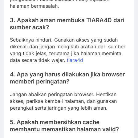
halaman bermasalah.
3. Apakah aman membuka TIARA4D dari
sumber acak?
Sebaiknya hindari. Gunakan akses yang sudah
dikenali dan jangan mengikuti arahan dari sumber
yang tidak jelas, terutama jika halaman meminta
data secara tidak wajar.
tiara4d
4. Apa yang harus dilakukan jika browser
memberi peringatan?
Jangan abaikan peringatan browser. Hentikan
akses, periksa kembali halaman, dan gunakan
perangkat serta jaringan yang lebih aman.
5. Apakah membersihkan cache
membantu memastikan halaman valid?