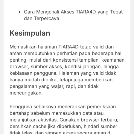
Cara Mengenali Akses TIARA4D yang Tepat
dan Terpercaya
Kesimpulan
Memastikan halaman TIARA4D tetap valid dan
aman membutuhkan perhatian pada beberapa hal
penting, mulai dari konsistensi tampilan, keamanan
browser, sumber akses, kondisi jaringan, hingga
kebiasaan pengguna. Halaman yang valid tidak
hanya mudah dibuka, tetapi juga memberikan
pengalaman yang wajar, rapi, dan tidak
mencurigakan.
Pengguna sebaiknya menerapkan pemeriksaan
bertahap sebelum memasukkan data atau
melanjutkan aktivitas. Gunakan browser terbaru,
bersihkan cache jika diperlukan, hindari sumber
tidak jelas, dan simpan akses secara aman di