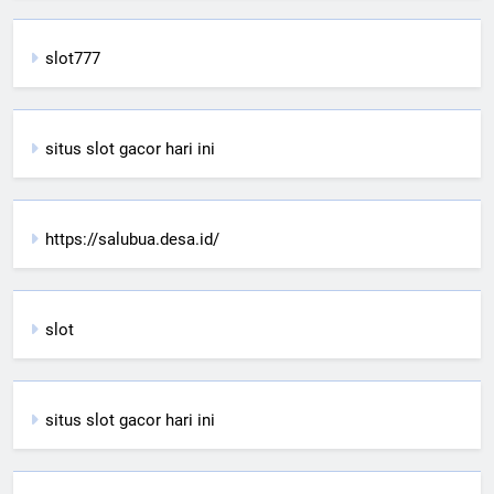
slot777
situs slot gacor hari ini
https://salubua.desa.id/
slot
situs slot gacor hari ini