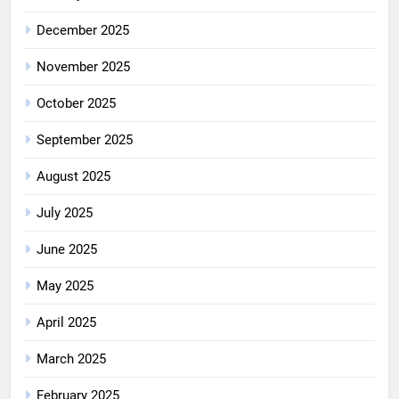
December 2025
November 2025
October 2025
September 2025
August 2025
July 2025
June 2025
May 2025
April 2025
March 2025
February 2025