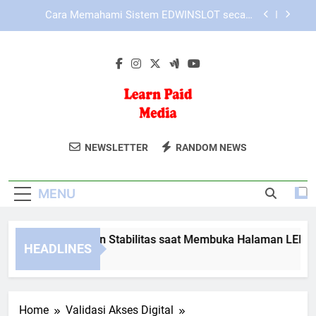
Skip
Cara Memahami Sistem LEBAH4D secara
to
Bertahap
content
Mengenal Struktur Menu KAYA787 yang
Sederhana, Efisien, dan Mudah Dipahami
Tips Meningkatkan Stabilitas saat Membuka
Halaman LEBAH4D
Cara Memahami Sistem EDWINSLOT secara
Bertahap
Learn Paid
Pelajari Strategi Iklan Berbayar Dengan
Cara Memahami Sistem LEBAH4D secara
NEWSLETTER
RANDOM NEWS
Bertahap
Media
Learn Paid Media. Panduan Untuk
Mengenal Struktur Menu KAYA787 yang
Pengiklan Digital Pemula Hingga
Sederhana, Efisien, dan Mudah Dipahami
MENU
Profesional.
ps Meningkatkan Stabilitas saat Membuka Halaman LEBAH4D
HEADLINES
Weeks Ago
Home
Validasi Akses Digital