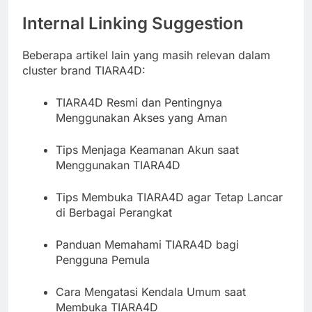
Internal Linking Suggestion
Beberapa artikel lain yang masih relevan dalam
cluster brand TIARA4D:
TIARA4D Resmi dan Pentingnya
Menggunakan Akses yang Aman
Tips Menjaga Keamanan Akun saat
Menggunakan TIARA4D
Tips Membuka TIARA4D agar Tetap Lancar
di Berbagai Perangkat
Panduan Memahami TIARA4D bagi
Pengguna Pemula
Cara Mengatasi Kendala Umum saat
Membuka TIARA4D