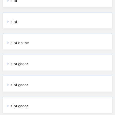
slot
slot
slot online
slot gacor
slot gacor
slot gacor