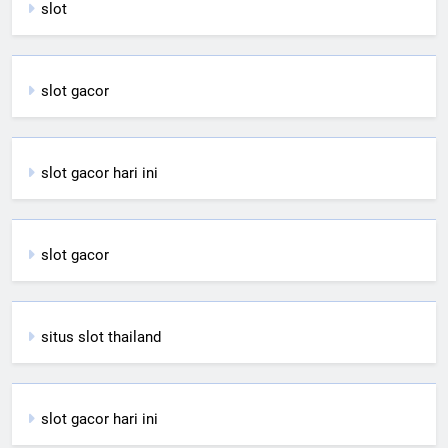
slot
slot gacor
slot gacor hari ini
slot gacor
situs slot thailand
slot gacor hari ini