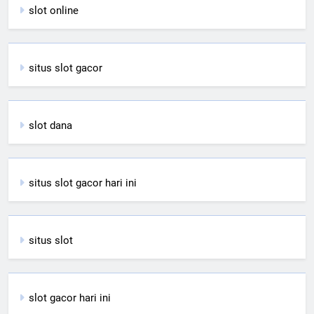
slot online
situs slot gacor
slot dana
situs slot gacor hari ini
situs slot
slot gacor hari ini