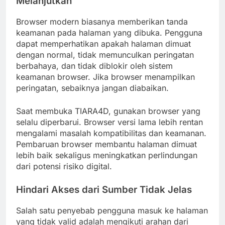
Melanjutkan
Browser modern biasanya memberikan tanda
keamanan pada halaman yang dibuka. Pengguna
dapat memperhatikan apakah halaman dimuat
dengan normal, tidak memunculkan peringatan
berbahaya, dan tidak diblokir oleh sistem
keamanan browser. Jika browser menampilkan
peringatan, sebaiknya jangan diabaikan.
Saat membuka TIARA4D, gunakan browser yang
selalu diperbarui. Browser versi lama lebih rentan
mengalami masalah kompatibilitas dan keamanan.
Pembaruan browser membantu halaman dimuat
lebih baik sekaligus meningkatkan perlindungan
dari potensi risiko digital.
Hindari Akses dari Sumber Tidak Jelas
Salah satu penyebab pengguna masuk ke halaman
yang tidak valid adalah mengikuti arahan dari