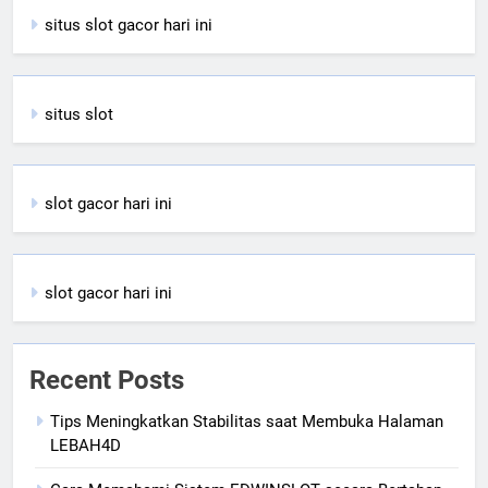
situs slot gacor hari ini
situs slot
slot gacor hari ini
slot gacor hari ini
Recent Posts
Tips Meningkatkan Stabilitas saat Membuka Halaman
LEBAH4D