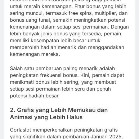
untuk meraih kemenangan. Fitur bonus yang lebih
sering muncul, termasuk free spins, multiplier, dan
bonus uang tunai, semakin meningkatkan potensi
kemenangan dalam setiap sesi permainan. Dengan
lebih banyak jenis bonus yang tersedia, pemain
memiliki kesempatan lebih besar untuk
memperoleh hadiah menarik dan menggandakan
kemenangan mereka.
Salah satu pembaruan paling menarik adalah
peningkatan frekuensi bonus. Kini, pemain dapat
menikmati bonus lebih sering, yang membuat
setiap sesi permainan lebih seru dan penuh
potensi hadiah besar.
2.
Grafis yang Lebih Memukau dan
Animasi yang Lebih Halus
Corlaslot memperkenalkan peningkatan grafis
yang signifikan dalam pembaruan Januari 2025.