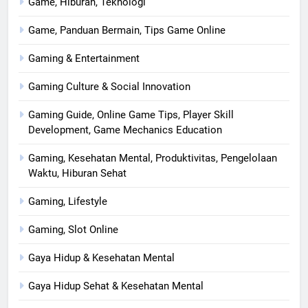
Game, Hiburan, Teknologi
Game, Panduan Bermain, Tips Game Online
Gaming & Entertainment
Gaming Culture & Social Innovation
Gaming Guide, Online Game Tips, Player Skill
Development, Game Mechanics Education
Gaming, Kesehatan Mental, Produktivitas, Pengelolaan
Waktu, Hiburan Sehat
Gaming, Lifestyle
Gaming, Slot Online
Gaya Hidup & Kesehatan Mental
Gaya Hidup Sehat & Kesehatan Mental