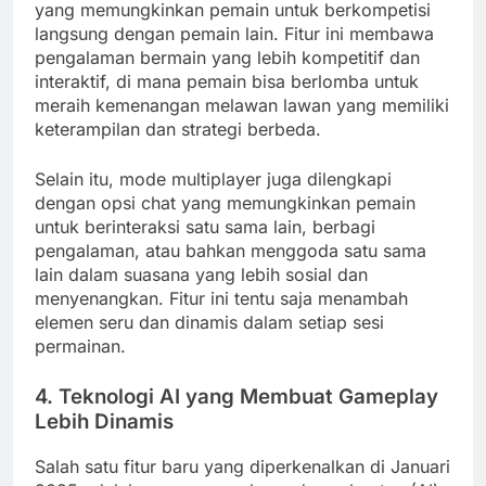
yang memungkinkan pemain untuk berkompetisi
langsung dengan pemain lain. Fitur ini membawa
pengalaman bermain yang lebih kompetitif dan
interaktif, di mana pemain bisa berlomba untuk
meraih kemenangan melawan lawan yang memiliki
keterampilan dan strategi berbeda.
Selain itu, mode multiplayer juga dilengkapi
dengan opsi chat yang memungkinkan pemain
untuk berinteraksi satu sama lain, berbagi
pengalaman, atau bahkan menggoda satu sama
lain dalam suasana yang lebih sosial dan
menyenangkan. Fitur ini tentu saja menambah
elemen seru dan dinamis dalam setiap sesi
permainan.
4.
Teknologi AI yang Membuat Gameplay
Lebih Dinamis
Salah satu fitur baru yang diperkenalkan di Januari