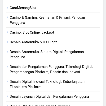
CaraMenangSlot
Casino & Gaming, Keamanan & Privasi, Panduan
Pengguna
Casino, Slot Online, Jackpot
Desain Antarmuka & UX Digital
Desain Antarmuka, Sistem Digital, Pengalaman
Pengguna
Desain dan Pengalaman Pengguna, Teknologi Digital,
Pengembangan Platform, Desain dan Inovasi
Desain Digital, Inovasi Teknologi, Keberlanjutan,
Ekosistem Platform
Desain Layanan Digital dan Pengalaman Pengguna