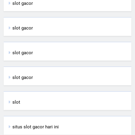
slot gacor
slot gacor
slot gacor
slot gacor
slot
situs slot gacor hari ini