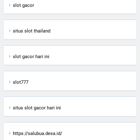
slot gacor
situs slot thailand
slot gacor hari ini
slot777
situs slot gacor hari ini
https://salubua.desa.id/