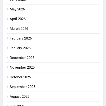
May 2026
April 2026
March 2026
February 2026
January 2026
December 2025
November 2025
October 2025
September 2025
August 2025