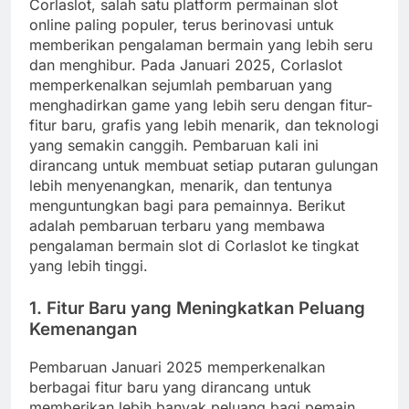
Corlaslot, salah satu platform permainan slot
online paling populer, terus berinovasi untuk
memberikan pengalaman bermain yang lebih seru
dan menghibur. Pada Januari 2025, Corlaslot
memperkenalkan sejumlah pembaruan yang
menghadirkan game yang lebih seru dengan fitur-
fitur baru, grafis yang lebih menarik, dan teknologi
yang semakin canggih. Pembaruan kali ini
dirancang untuk membuat setiap putaran gulungan
lebih menyenangkan, menarik, dan tentunya
menguntungkan bagi para pemainnya. Berikut
adalah pembaruan terbaru yang membawa
pengalaman bermain slot di Corlaslot ke tingkat
yang lebih tinggi.
1.
Fitur Baru yang Meningkatkan Peluang
Kemenangan
Pembaruan Januari 2025 memperkenalkan
berbagai fitur baru yang dirancang untuk
memberikan lebih banyak peluang bagi pemain