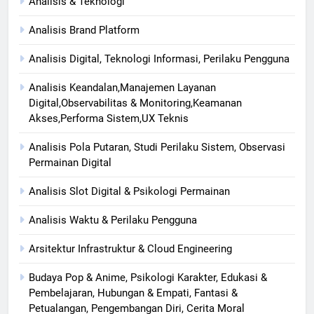
Analisis & Teknologi
Analisis Brand Platform
Analisis Digital, Teknologi Informasi, Perilaku Pengguna
Analisis Keandalan,Manajemen Layanan
Digital,Observabilitas & Monitoring,Keamanan
Akses,Performa Sistem,UX Teknis
Analisis Pola Putaran, Studi Perilaku Sistem, Observasi
Permainan Digital
Analisis Slot Digital & Psikologi Permainan
Analisis Waktu & Perilaku Pengguna
Arsitektur Infrastruktur & Cloud Engineering
Budaya Pop & Anime, Psikologi Karakter, Edukasi &
Pembelajaran, Hubungan & Empati, Fantasi &
Petualangan, Pengembangan Diri, Cerita Moral