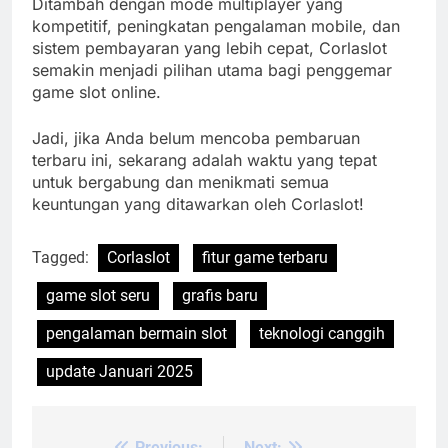
Ditambah dengan mode multiplayer yang
kompetitif, peningkatan pengalaman mobile, dan
sistem pembayaran yang lebih cepat, Corlaslot
semakin menjadi pilihan utama bagi penggemar
game slot online.
Jadi, jika Anda belum mencoba pembaruan
terbaru ini, sekarang adalah waktu yang tepat
untuk bergabung dan menikmati semua
keuntungan yang ditawarkan oleh Corlaslot!
Tagged:
Corlaslot
fitur game terbaru
game slot seru
grafis baru
pengalaman bermain slot
teknologi canggih
update Januari 2025
Previous:
Next: